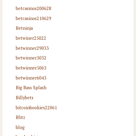
betcasinos200628
betcasinos210629
Betninja
betwiner25022
betwinner29033
betwinner3032
betwinner5063
betwinner6043
Big Bass Splash
Billybets
bitcoinbookies22061
Blitz
blog