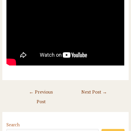
Post
←
Previous
Next Post
→
navigation
Post
Search