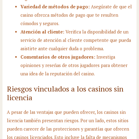
Variedad de métodos de pago:
Asegúrate de que el
casino ofrezca métodos de pago que te resulten
cómodos y seguros.
Atención al cliente:
Verifica la disponibilidad de un
servicio de atención al cliente competente que pueda
asistirte ante cualquier duda o problema.
Comentarios de otros jugadores:
Investiga
opiniones y reseñas de otros jugadores para obtener
una idea de la reputación del casino.
Riesgos vinculados a los casinos sin
licencia
A pesar de las ventajas que pueden ofrecer, los casinos sin
licencia también presentan riesgos. Por un lado, estos sitios
pueden carecer de las protecciones y garantías que ofrecen
los casinos licenciados. Esto incluye la falta de mecanismos