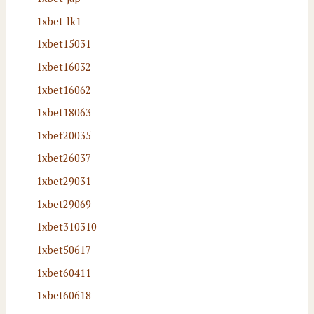
1xbet-lk1
1xbet15031
1xbet16032
1xbet16062
1xbet18063
1xbet20035
1xbet26037
1xbet29031
1xbet29069
1xbet310310
1xbet50617
1xbet60411
1xbet60618