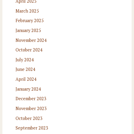
April 2025
March 2025
February 2025
January 2025
November 2024
October 2024
July 2024
June 2024
April 2024
January 2024
December 2023
November 2023
October 2023
September 2023