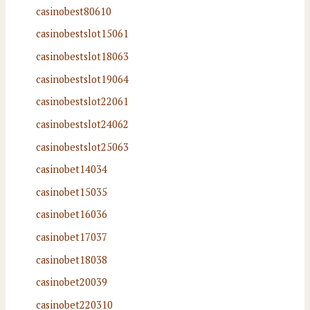
casinobest80610
casinobestslot15061
casinobestslot18063
casinobestslot19064
casinobestslot22061
casinobestslot24062
casinobestslot25063
casinobet14034
casinobet15035
casinobet16036
casinobet17037
casinobet18038
casinobet20039
casinobet220310