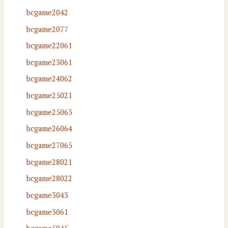
bcgame2042
bcgame2077
bcgame22061
bcgame23061
bcgame24062
bcgame25021
bcgame25063
bcgame26064
bcgame27065
bcgame28021
bcgame28022
bcgame3043
bcgame3061