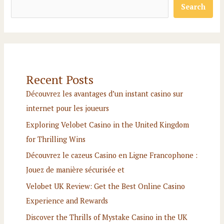
Search
Recent Posts
Découvrez les avantages d’un instant casino sur
internet pour les joueurs
Exploring Velobet Casino in the United Kingdom
for Thrilling Wins
Découvrez le cazeus Casino en Ligne Francophone :
Jouez de manière sécurisée et
Velobet UK Review: Get the Best Online Casino
Experience and Rewards
Discover the Thrills of Mystake Casino in the UK