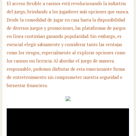
El acceso flexible a casinos está revolucionando la industria
del juego, brindando a los jugadores más opciones que nunca.
Desde la comodidad de jugar en casa hasta la disponibilidad
de diversos juegos y promociones, las plataformas de juegos
en línea continúan ganando popularidad. Sin embargo, es
esencial elegir sabiamente y considerar tanto las ventajas
como los riesgos, especialmente al explorar opciones como
los casinos sin licencia. Al abordar el juego de manera
responsable, podemos disfrutar de esta emocionante forma
de entretenimiento sin comprometer nuestra seguridad o
bienestar financiero.