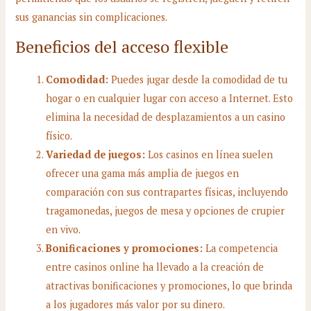
sus ganancias sin complicaciones.
Beneficios del acceso flexible
Comodidad:
Puedes jugar desde la comodidad de tu
hogar o en cualquier lugar con acceso a Internet. Esto
elimina la necesidad de desplazamientos a un casino
físico.
Variedad de juegos:
Los casinos en línea suelen
ofrecer una gama más amplia de juegos en
comparación con sus contrapartes físicas, incluyendo
tragamonedas, juegos de mesa y opciones de crupier
en vivo.
Bonificaciones y promociones:
La competencia
entre casinos online ha llevado a la creación de
atractivas bonificaciones y promociones, lo que brinda
a los jugadores más valor por su dinero.