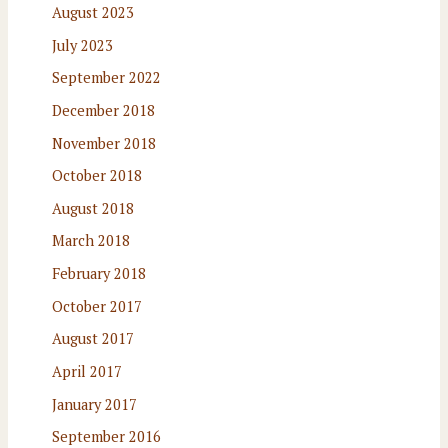
August 2023
July 2023
September 2022
December 2018
November 2018
October 2018
August 2018
March 2018
February 2018
October 2017
August 2017
April 2017
January 2017
September 2016