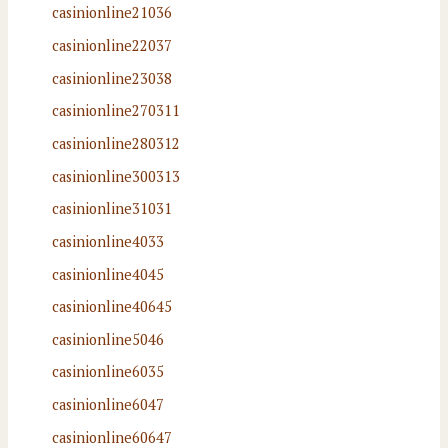
casinionline21036
casinionline22037
casinionline23038
casinionline270311
casinionline280312
casinionline300313
casinionline31031
casinionline4033
casinionline4045
casinionline40645
casinionline5046
casinionline6035
casinionline6047
casinionline60647