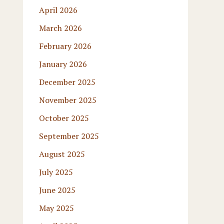
April 2026
March 2026
February 2026
January 2026
December 2025
November 2025
October 2025
September 2025
August 2025
July 2025
June 2025
May 2025