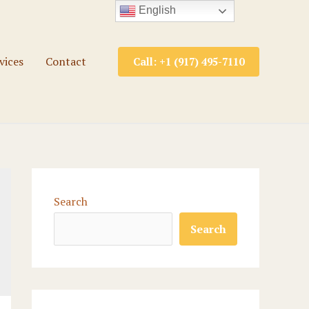
English
vices
Contact
Call: +1 (917) 495-7110
Search
Search