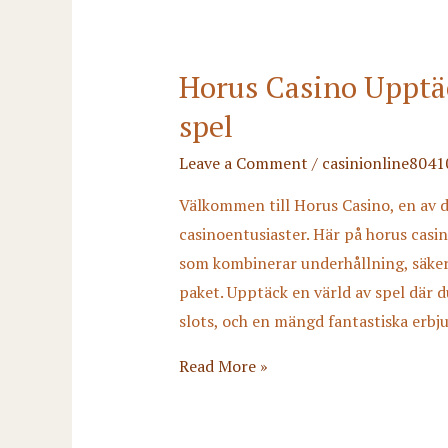
Horus Casino Upptäc
spel
Leave a Comment
/
casinionline8041
Välkommen till Horus Casino, en av 
casinoentusiaster. Här på horus casi
som kombinerar underhållning, säkerh
paket. Upptäck en värld av spel där d
slots, och en mängd fantastiska erb
Horus
Read More »
Casino
Upptäck