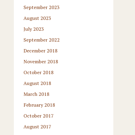
September 2023
August 2023
July 2023
September 2022
December 2018
November 2018
October 2018
August 2018
March 2018
February 2018
October 2017
August 2017