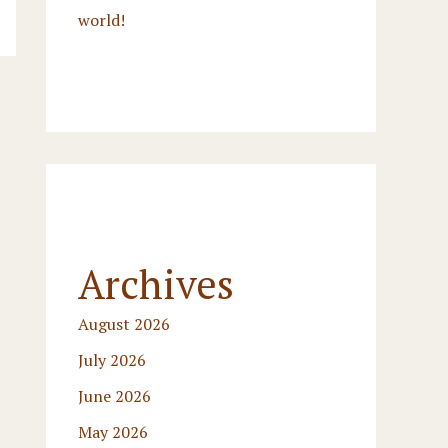
world!
Archives
August 2026
July 2026
June 2026
May 2026