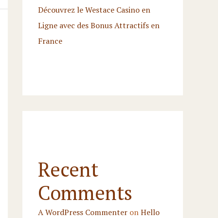
Découvrez le Westace Casino en
Ligne avec des Bonus Attractifs en
France
Recent
Comments
A WordPress Commenter
on
Hello