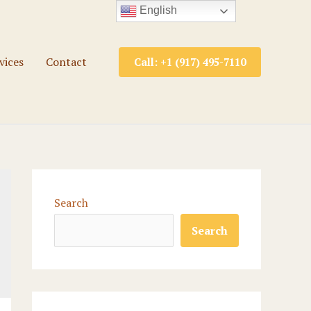
English
vices
Contact
Call: +1 (917) 495-7110
Search
Search