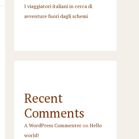
I viaggiatori italiani in cerca di
avventure fuori dagli schemi
Recent
Comments
A WordPress Commenter
on
Hello
world!