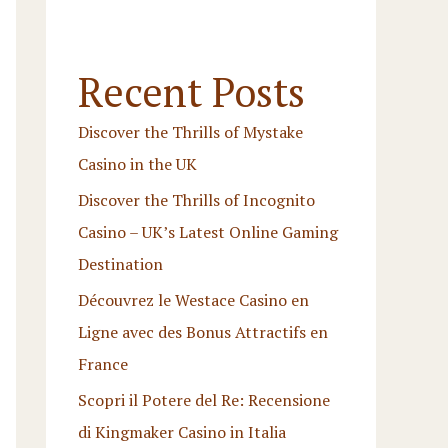
Recent Posts
Discover the Thrills of Mystake
Casino in the UK
Discover the Thrills of Incognito
Casino – UK’s Latest Online Gaming
Destination
Découvrez le Westace Casino en
Ligne avec des Bonus Attractifs en
France
Scopri il Potere del Re: Recensione
di Kingmaker Casino in Italia