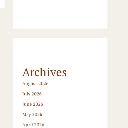
Archives
August 2026
July 2026
June 2026
May 2026
April 2026