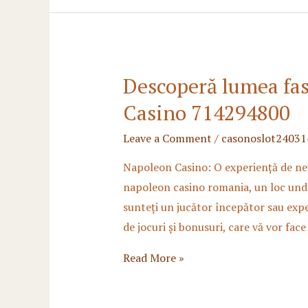
a
Napoleon
Casino
644346284
Descoperă lumea fa
Casino 714294800
Leave a Comment
/
casonoslot24031
Napoleon Casino: O experiență de neui
napoleon casino romania, un loc unde 
sunteți un jucător începător sau exp
de jocuri și bonusuri, care vă vor fac
Descoperă
Read More »
lumea
fascinantă