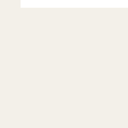
a
Napoleon
Casino
714294800