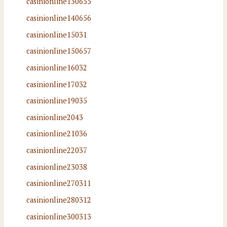
casinionline130655
casinionline140656
casinionline15031
casinionline150657
casinionline16032
casinionline17032
casinionline19035
casinionline2043
casinionline21036
casinionline22037
casinionline23038
casinionline270311
casinionline280312
casinionline300313