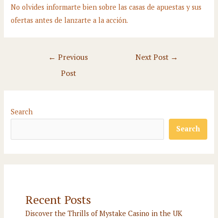
No olvides informarte bien sobre las casas de apuestas y sus
ofertas antes de lanzarte a la acción.
Post
←
Previous
Next Post
→
navigation
Post
Search
Search
Recent Posts
Discover the Thrills of Mystake Casino in the UK