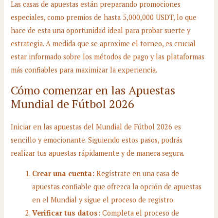
Las casas de apuestas están preparando promociones
especiales, como premios de hasta 5,000,000 USDT, lo que
hace de esta una oportunidad ideal para probar suerte y
estrategia. A medida que se aproxime el torneo, es crucial
estar informado sobre los métodos de pago y las plataformas
más confiables para maximizar la experiencia.
Cómo comenzar en las Apuestas
Mundial de Fútbol 2026
Iniciar en las apuestas del Mundial de Fútbol 2026 es
sencillo y emocionante. Siguiendo estos pasos, podrás
realizar tus apuestas rápidamente y de manera segura.
Crear una cuenta:
Regístrate en una casa de
apuestas confiable que ofrezca la opción de apuestas
en el Mundial y sigue el proceso de registro.
Verificar tus datos:
Completa el proceso de