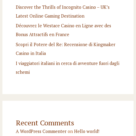
Discover the Thrills of Incognito Casino – UK’s
Latest Online Gaming Destination
Découvrez le Westace Casino en Ligne avec des
Bonus Attractifs en France
Scopri il Potere del Re: Recensione di Kingmaker
Casino in Italia
I viaggiatori italiani in cerca di avventure fuori dagli
schemi
Recent Comments
A WordPress Commenter
on
Hello world!