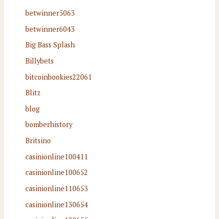
betwinner5063
betwinner6043
Big Bass Splash
Billybets
bitcoinbookies22061
Blitz
blog
bomberhistory
Britsino
casinionline100411
casinionline100652
casinionline110653
casinionline130654