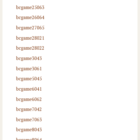
bcgame25063
bcgame26064
bcgame27065
bcgame28021
bcgame28022
bcgame3043
bcgame3061
bcgame5045
bcgame6041
bcgame6062
bcgame7042
bcgame7063
bcgame8043
bcgame8064