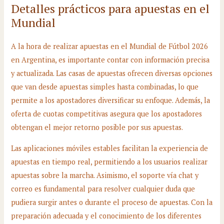
Detalles prácticos para apuestas en el
Mundial
A la hora de realizar apuestas en el Mundial de Fútbol 2026
en Argentina, es importante contar con información precisa
y actualizada. Las casas de apuestas ofrecen diversas opciones
que van desde apuestas simples hasta combinadas, lo que
permite a los apostadores diversificar su enfoque. Además, la
oferta de cuotas competitivas asegura que los apostadores
obtengan el mejor retorno posible por sus apuestas.
Las aplicaciones móviles estables facilitan la experiencia de
apuestas en tiempo real, permitiendo a los usuarios realizar
apuestas sobre la marcha. Asimismo, el soporte vía chat y
correo es fundamental para resolver cualquier duda que
pudiera surgir antes o durante el proceso de apuestas. Con la
preparación adecuada y el conocimiento de los diferentes