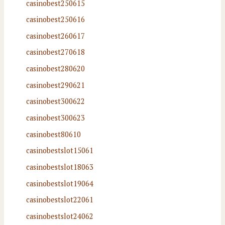
casinobest250615
casinobest250616
casinobest260617
casinobest270618
casinobest280620
casinobest290621
casinobest300622
casinobest300623
casinobest80610
casinobestslot15061
casinobestslot18063
casinobestslot19064
casinobestslot22061
casinobestslot24062