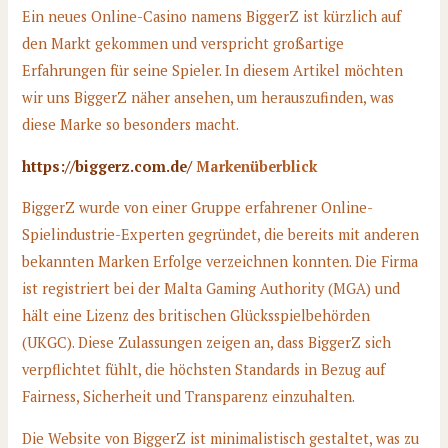
Ein neues Online-Casino namens BiggerZ ist kürzlich auf
den Markt gekommen und verspricht großartige
Erfahrungen für seine Spieler. In diesem Artikel möchten
wir uns BiggerZ näher ansehen, um herauszufinden, was
diese Marke so besonders macht.
https://biggerz.com.de/
Markenüberblick
BiggerZ wurde von einer Gruppe erfahrener Online-
Spielindustrie-Experten gegründet, die bereits mit anderen
bekannten Marken Erfolge verzeichnen konnten. Die Firma
ist registriert bei der Malta Gaming Authority (MGA) und
hält eine Lizenz des britischen Glücksspielbehörden
(UKGC). Diese Zulassungen zeigen an, dass BiggerZ sich
verpflichtet fühlt, die höchsten Standards in Bezug auf
Fairness, Sicherheit und Transparenz einzuhalten.
Die Website von BiggerZ ist minimalistisch gestaltet, was zu