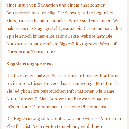
einer intuitiven Navigation und einem angenehmen
Benutzererlebnis beiträgt. Die Schwerpunkte liegen bei
Slots, aber auch andere beliebte Spiele sind vorhanden. Wir
haben uns die Frage gestellt, warum ein Casino mit so vielen
Spielen noch immer eine sehr direkte Website hat? Die
Antwort ist relativ einfach: BiggerZ legt großen Wert auf
Fairness und Transparenz.
Registrierungsprozess
Um loszulegen, müssen Sie sich zunächst bei der Plattform
registrieren. Dieser Prozess dauert nur wenige Minuten, da
Sie lediglich Ihre persönlichen Informationen wie Name,
Alter, Adresse, E-Mail-Adresse und Passwort eingeben
müssen. Eine Telefonnummer ist keine Pflichtangabe.
Die Registrierung ist kostenlos, was eine weitere Vorteil der
Plattform ist. Nach der Erstanmeldung wird Ihnen