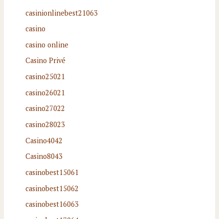
casinionlinebest21063
casino
casino online
Casino Privé
casino25021
casino26021
casino27022
casino28023
Casino4042
Casino8043
casinobest15061
casinobest15062
casinobest16063