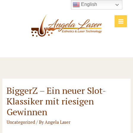
Skip
English
to
content
Main
Men
BiggerZ – Ein neuer Slot-
Klassiker mit riesigen
Gewinnen
Uncategorized
/ By
Angela Laser