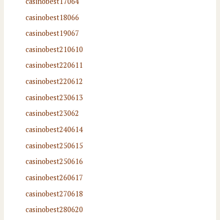
casinobest17064
casinobest18066
casinobest19067
casinobest210610
casinobest220611
casinobest220612
casinobest230613
casinobest23062
casinobest240614
casinobest250615
casinobest250616
casinobest260617
casinobest270618
casinobest280620