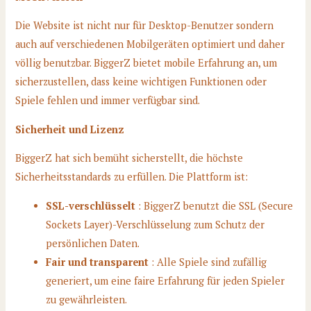
Die Website ist nicht nur für Desktop-Benutzer sondern
auch auf verschiedenen Mobilgeräten optimiert und daher
völlig benutzbar. BiggerZ bietet mobile Erfahrung an, um
sicherzustellen, dass keine wichtigen Funktionen oder
Spiele fehlen und immer verfügbar sind.
Sicherheit und Lizenz
BiggerZ hat sich bemüht sicherstellt, die höchste
Sicherheitsstandards zu erfüllen. Die Plattform ist:
SSL-verschlüsselt
: BiggerZ benutzt die SSL (Secure
Sockets Layer)-Verschlüsselung zum Schutz der
persönlichen Daten.
Fair und transparent
: Alle Spiele sind zufällig
generiert, um eine faire Erfahrung für jeden Spieler
zu gewährleisten.