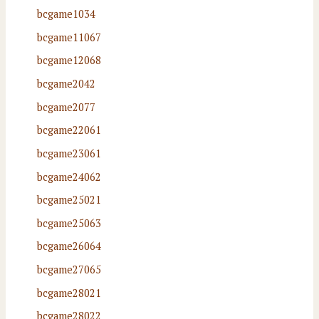
bcgame1034
bcgame11067
bcgame12068
bcgame2042
bcgame2077
bcgame22061
bcgame23061
bcgame24062
bcgame25021
bcgame25063
bcgame26064
bcgame27065
bcgame28021
bcgame28022