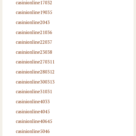
casinionline17032
casinionline19035
casinionline2043
casinionline21036
casinionline22037
casinionline23038
casinionline270311
casinionline280312
casinionline300313
casinionline31031
casinionline4033
casinionline4045
casinionline40645
casinionline5046