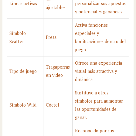
Líneas activas
personalizar sus apuestas
ajustables
y potenciales ganancias.
Activa funciones
Símbolo
especiales y
Fresa
Scatter
bonificaciones dentro del
juego.
Ofrece una experiencia
Tragaperras
Tipo de juego
visual más atractiva y
en video
dinámica.
Sustituye a otros
símbolos para aumentar
Símbolo Wild
Cóctel
las oportunidades de
ganar.
Reconocido por sus