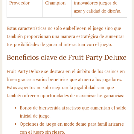
Proveedor
Champion
innovadores juegos de
azar y calidad de diseño.
Estas características no solo embellecen el juego sino que
también proporcionan una manera estratégica de aumentar
tus posibilidades de ganar al interactuar con el juego.
Beneficios clave de Fruit Party Deluxe
Fruit Party Deluxe se destaca en el ámbito de los casinos en
línea gracias a varios beneficios que atraen a los jugadores.
Estos aspectos no solo mejoran la jugabilidad, sino que
también ofrecen oportunidades de maximizar las ganancias:
Bonos de bienvenida atractivos que aumentan el saldo
inicial de juego.
Opciones de juego en modo demo para familiarizarse
con el juego sin riesgo.