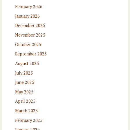
February 2026
January 2026
December 2025
November 2025
October 2025
September 2025
August 2025
July 2025
June 2025
May 2025
April 2025
March 2025
February 2025
January 2025