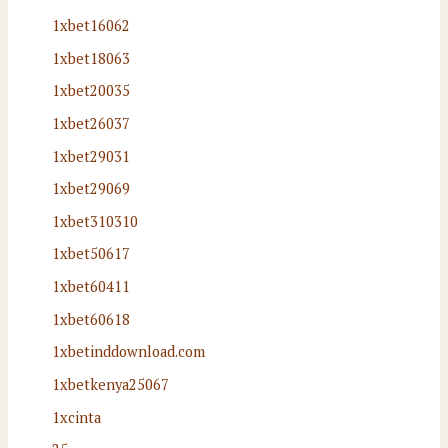
1xbet16062
1xbet18063
1xbet20035
1xbet26037
1xbet29031
1xbet29069
1xbet310310
1xbet50617
1xbet60411
1xbet60618
1xbetinddownload.com
1xbetkenya25067
1xcinta