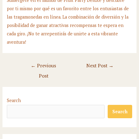
Sumérgete en el mundo de Fruit Party Deluxe y descubre
por ti mismo por qué es un favorito entre los entusiastas de
las tragamonedas en línea. La combinación de diversión y la
posibilidad de ganar atractivas recompensas te espera en
cada giro. ¡No te arrepentirás de unirte a esta vibrante
aventura!
Post
←
Previous
Next Post
→
navigation
Post
Search
Search