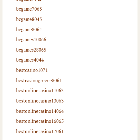
bcgame7063
bcgame8043
bcgame8064
bcgames10066
bcgames28065
bcgames4044
bestcasino1071
bestcasinogreece8061
bestonlinecasino11062
bestonlinecasino13063
bestonlinecasino14064
bestonlinecasino16065
bestonlinecasino17061