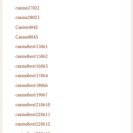
casino27022
casino28023
Casino4042
Casino8043
casinobest15061
casinobest15062
casinobest16063
casinobest17064
casinobest18066
casinobest19067
casinobest210610
casinobest220611
casinobest220612