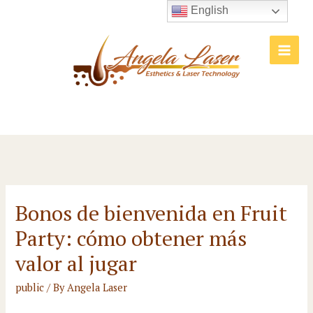
Skip
English
to
content
Main
Men
Bonos de bienvenida en Fruit
Party: cómo obtener más
valor al jugar
public
/ By
Angela Laser