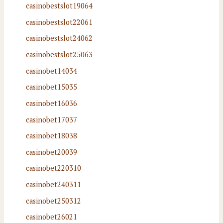
casinobestslot19064
casinobestslot22061
casinobestslot24062
casinobestslot25063
casinobet14034
casinobet15035
casinobet16036
casinobet17037
casinobet18038
casinobet20039
casinobet220310
casinobet240311
casinobet250312
casinobet26021