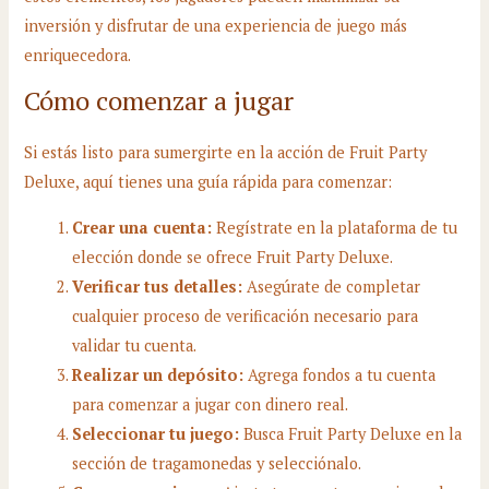
inversión y disfrutar de una experiencia de juego más
enriquecedora.
Cómo comenzar a jugar
Si estás listo para sumergirte en la acción de Fruit Party
Deluxe, aquí tienes una guía rápida para comenzar:
Crear una cuenta:
Regístrate en la plataforma de tu
elección donde se ofrece Fruit Party Deluxe.
Verificar tus detalles:
Asegúrate de completar
cualquier proceso de verificación necesario para
validar tu cuenta.
Realizar un depósito:
Agrega fondos a tu cuenta
para comenzar a jugar con dinero real.
Seleccionar tu juego:
Busca Fruit Party Deluxe en la
sección de tragamonedas y selecciónalo.