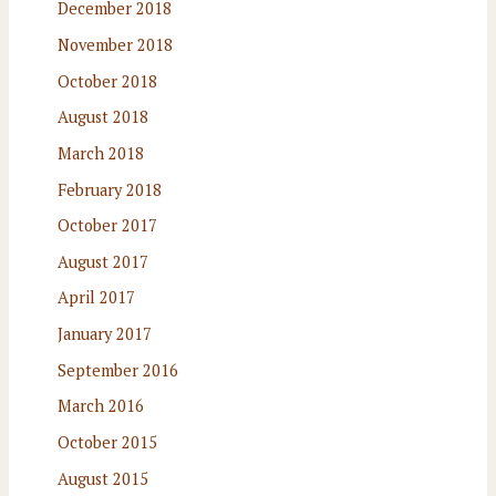
December 2018
November 2018
October 2018
August 2018
March 2018
February 2018
October 2017
August 2017
April 2017
January 2017
September 2016
March 2016
October 2015
August 2015