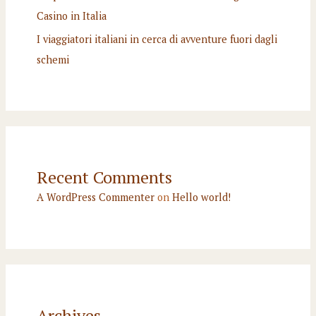
Casino in Italia
I viaggiatori italiani in cerca di avventure fuori dagli
schemi
Recent Comments
A WordPress Commenter
on
Hello world!
Archives