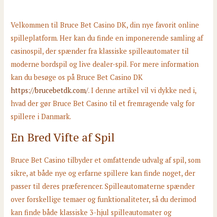
Velkommen til Bruce Bet Casino DK, din nye favorit online
spilleplatform. Her kan du finde en imponerende samling af
casinospil, der spænder fra klassiske spilleautomater til
moderne bordspil og live dealer-spil. For mere information
kan du besøge os på Bruce Bet Casino DK
https://brucebetdk.com/
. I denne artikel vil vi dykke ned i,
hvad der gør Bruce Bet Casino til et fremragende valg for
spillere i Danmark.
En Bred Vifte af Spil
Bruce Bet Casino tilbyder et omfattende udvalg af spil, som
sikre, at både nye og erfarne spillere kan finde noget, der
passer til deres præferencer. Spilleautomaterne spænder
over forskellige temaer og funktionaliteter, så du derimod
kan finde både klassiske 3-hjul spilleautomater og