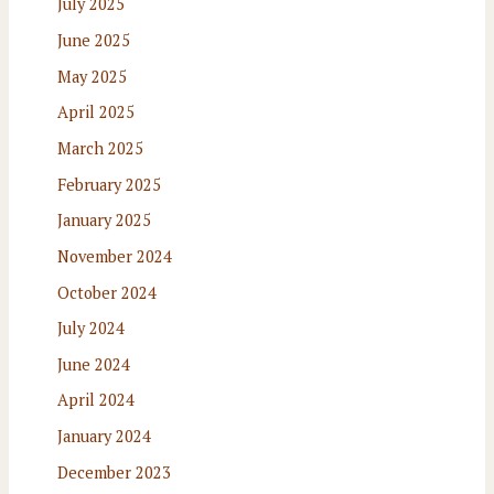
July 2025
June 2025
May 2025
April 2025
March 2025
February 2025
January 2025
November 2024
October 2024
July 2024
June 2024
April 2024
January 2024
December 2023