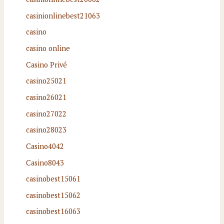
casinionlinebest21063
casino
casino online
Casino Privé
casino25021
casino26021
casino27022
casino28023
Casino4042
Casino8043
casinobest15061
casinobest15062
casinobest16063