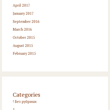
April 2017
January 2017
September 2016
March 2016
October 2015
August 2015
February 2015
Categories
! Без рубрики
1