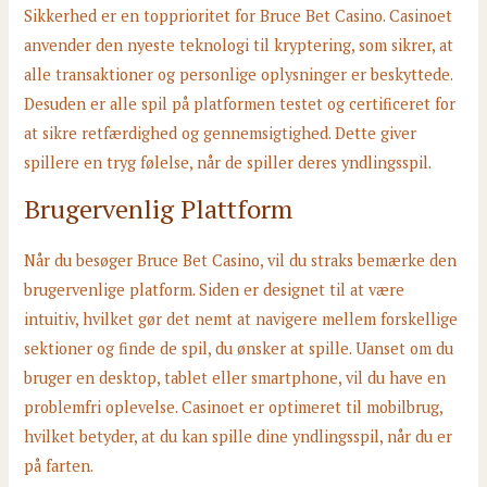
Sikkerhed er en topprioritet for Bruce Bet Casino. Casinoet
anvender den nyeste teknologi til kryptering, som sikrer, at
alle transaktioner og personlige oplysninger er beskyttede.
Desuden er alle spil på platformen testet og certificeret for
at sikre retfærdighed og gennemsigtighed. Dette giver
spillere en tryg følelse, når de spiller deres yndlingsspil.
Brugervenlig Plattform
Når du besøger Bruce Bet Casino, vil du straks bemærke den
brugervenlige platform. Siden er designet til at være
intuitiv, hvilket gør det nemt at navigere mellem forskellige
sektioner og finde de spil, du ønsker at spille. Uanset om du
bruger en desktop, tablet eller smartphone, vil du have en
problemfri oplevelse. Casinoet er optimeret til mobilbrug,
hvilket betyder, at du kan spille dine yndlingsspil, når du er
på farten.