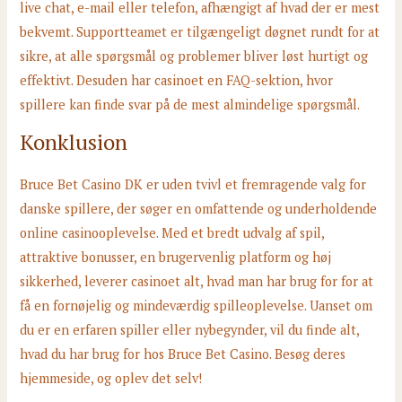
live chat, e-mail eller telefon, afhængigt af hvad der er mest
bekvemt. Supportteamet er tilgængeligt døgnet rundt for at
sikre, at alle spørgsmål og problemer bliver løst hurtigt og
effektivt. Desuden har casinoet en FAQ-sektion, hvor
spillere kan finde svar på de mest almindelige spørgsmål.
Konklusion
Bruce Bet Casino DK er uden tvivl et fremragende valg for
danske spillere, der søger en omfattende og underholdende
online casinooplevelse. Med et bredt udvalg af spil,
attraktive bonusser, en brugervenlig platform og høj
sikkerhed, leverer casinoet alt, hvad man har brug for for at
få en fornøjelig og mindeværdig spilleoplevelse. Uanset om
du er en erfaren spiller eller nybegynder, vil du finde alt,
hvad du har brug for hos Bruce Bet Casino. Besøg deres
hjemmeside, og oplev det selv!