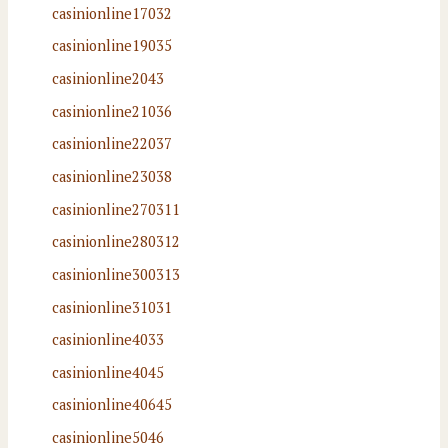
casinionline17032
casinionline19035
casinionline2043
casinionline21036
casinionline22037
casinionline23038
casinionline270311
casinionline280312
casinionline300313
casinionline31031
casinionline4033
casinionline4045
casinionline40645
casinionline5046