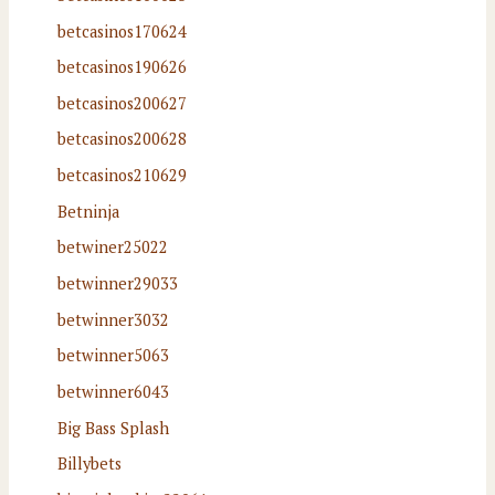
betcasinos170624
betcasinos190626
betcasinos200627
betcasinos200628
betcasinos210629
Betninja
betwiner25022
betwinner29033
betwinner3032
betwinner5063
betwinner6043
Big Bass Splash
Billybets