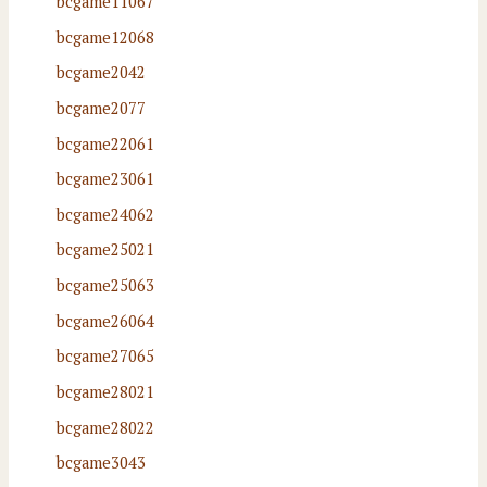
bcgame11067
bcgame12068
bcgame2042
bcgame2077
bcgame22061
bcgame23061
bcgame24062
bcgame25021
bcgame25063
bcgame26064
bcgame27065
bcgame28021
bcgame28022
bcgame3043