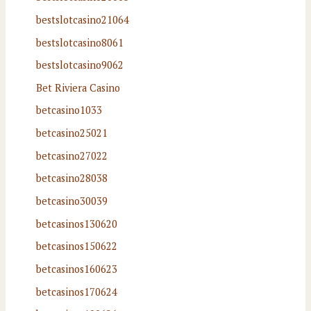
bestslotcasino21064
bestslotcasino8061
bestslotcasino9062
Bet Riviera Casino
betcasino1033
betcasino25021
betcasino27022
betcasino28038
betcasino30039
betcasinos130620
betcasinos150622
betcasinos160623
betcasinos170624