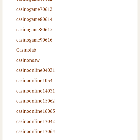
casinogame70613
casinogame80614
casinogame80615
casinogame90616
Casinolab
casinonosw
casinoonline04031
casinoonline1034
casinoonline14031
casinoonline15062
casinoonline16063
casinoonline17042
casinoonline17064