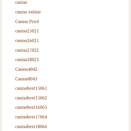
casino
casino online
Casino Privé
casino25021
casino26021
casino27022
casino28023
Casino4042
Casino8043
casinobest15061
casinobest15062
casinobest16063
casinobest17064
casinobest18066