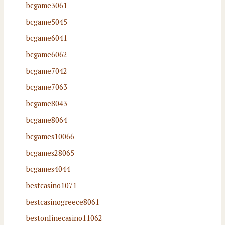
bcgame3061
bcgame5045
bcgame6041
bcgame6062
bcgame7042
bcgame7063
bcgame8043
bcgame8064
bcgames10066
bcgames28065
bcgames4044
bestcasino1071
bestcasinogreece8061
bestonlinecasino11062