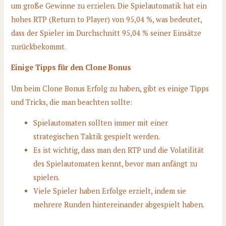
um große Gewinne zu erzielen. Die Spielautomatik hat ein
hohes RTP (Return to Player) von 95,04 %, was bedeutet,
dass der Spieler im Durchschnitt 95,04 % seiner Einsätze
zurückbekommt.
Einige Tipps für den Clone Bonus
Um beim Clone Bonus Erfolg zu haben, gibt es einige Tipps
und Tricks, die man beachten sollte:
Spielautomaten sollten immer mit einer
strategischen Taktik gespielt werden.
Es ist wichtig, dass man den RTP und die Volatilität
des Spielautomaten kennt, bevor man anfängt zu
spielen.
Viele Spieler haben Erfolge erzielt, indem sie
mehrere Runden hintereinander abgespielt haben.