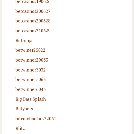
betcasinos190626
betcasinos200627
betcasinos200628
betcasinos210629
Betninja
betwiner25022
betwinner29033
betwinner3032
betwinner5063
betwinner6043
Big Bass Splash
Billybets
bitcoinbookies22061
Blitz