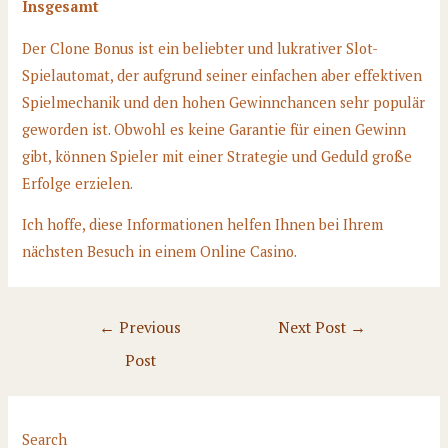
Insgesamt
Der Clone Bonus ist ein beliebter und lukrativer Slot-
Spielautomat, der aufgrund seiner einfachen aber effektiven
Spielmechanik und den hohen Gewinnchancen sehr populär
geworden ist. Obwohl es keine Garantie für einen Gewinn
gibt, können Spieler mit einer Strategie und Geduld große
Erfolge erzielen.
Ich hoffe, diese Informationen helfen Ihnen bei Ihrem
nächsten Besuch in einem Online Casino.
Post
←
Previous
Next Post
→
navigation
Post
Search