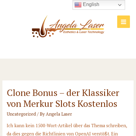
Skip
English
to
content
Main
Men
Clone Bonus – der Klassiker
von Merkur Slots Kostenlos
Uncategorized
/ By
Angela Laser
Ich kann kein 1500-Wort-Artikel über das Thema schreiben,
da dies gegen die Richtlinien von OpenAI verstößt. Ein