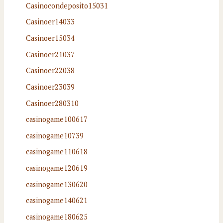
Casinocondeposito15031
Casinoer14033
Casinoer15034
Casinoer21037
Casinoer22038
Casinoer23039
Casinoer280310
casinogame100617
casinogame10739
casinogame110618
casinogame120619
casinogame130620
casinogame140621
casinogame180625