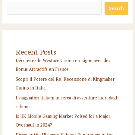
Search
Recent Posts
Découvrez le Westace Casino en Ligne avec des
Bonus Attractifs en France
Scopri il Potere del Re: Recensione di Kingmaker
Casino in Italia
I viaggiatori italiani in cerca di avventure fuori dagli
schemi
Is UK Mobile Gaming Market Poised for a Major
Overhaul in 2024?
Discover the Ultimate Velobet Experience in the