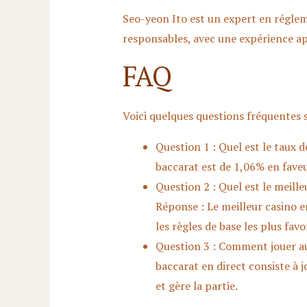
Seo-yeon Ito est un expert en réglem
responsables, avec une expérience ap
FAQ
Voici quelques questions fréquentes s
Question 1 : Quel est le taux d
baccarat est de 1,06% en faveu
Question 2 : Quel est le meille
Réponse : Le meilleur casino en
les règles de base les plus favo
Question 3 : Comment jouer au
baccarat en direct consiste à j
et gère la partie.