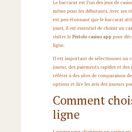
Le baccarat est l’un des jeux de casin
même pour les débutants. Avec ses règl
est peu étonnant que le baccarat att
jouer, il est essentiel de choisir un 
visiter le
Pistolo casino app
pour déco
ligne.
Il est important de sélectionner un c
joueur, des paiements rapides et des 
référer à des sites de comparaison de
options et lire les avis des joueurs p
Comment chois
ligne
Lorsque vous choisissez un casino en