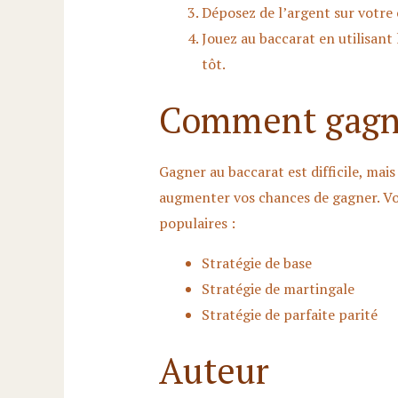
Déposez de l’argent sur votre
Jouez au baccarat en utilisant
tôt.
Comment gagne
Gagner au baccarat est difficile, mais
augmenter vos chances de gagner. Voi
populaires :
Stratégie de base
Stratégie de martingale
Stratégie de parfaite parité
Auteur