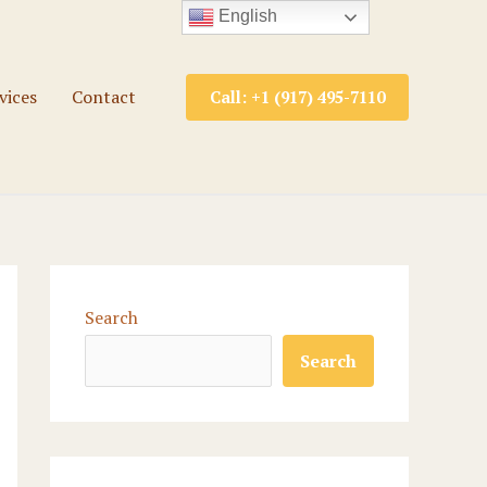
English
vices
Contact
Call: +1 (917) 495-7110
Search
Search