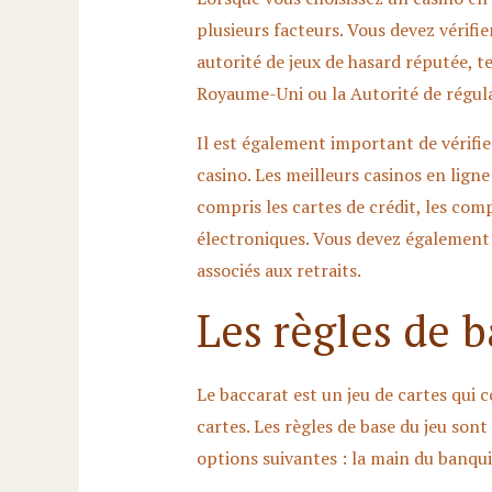
plusieurs facteurs. Vous devez vérifie
autorité de jeux de hasard réputée, t
Royaume-Uni ou la Autorité de régula
Il est également important de vérifi
casino. Les meilleurs casinos en lign
compris les cartes de crédit, les comp
électroniques. Vous devez également vé
associés aux retraits.
Les règles de b
Le baccarat est un jeu de cartes qui c
cartes. Les règles de base du jeu sont
options suivantes : la main du banquie