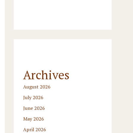
Archives
August 2026
July 2026
June 2026
May 2026
April 2026