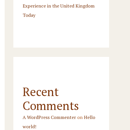
Experience in the United Kingdom
Today
Recent
Comments
A WordPress Commenter
on
Hello
world!