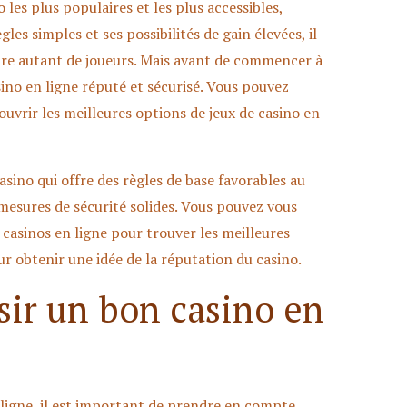
o les plus populaires et les plus accessibles,
es simples et ses possibilités de gain élevées, il
ire autant de joueurs. Mais avant de commencer à
casino en ligne réputé et sécurisé. Vous pouvez
uvrir les meilleures options de jeux de casino en
asino qui offre des règles de base favorables au
mesures de sécurité solides. Vous pouvez vous
 casinos en ligne pour trouver les meilleures
our obtenir une idée de la réputation du casino.
ir un bon casino en
 ligne, il est important de prendre en compte