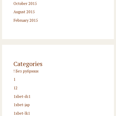
October 2015
August 2015
February 2015
Categories
! Без рубрики
1
12
1xbet-dz1
1xbet-jap
1xbet-lk1