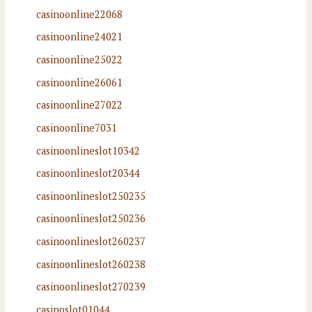
casinoonline22068
casinoonline24021
casinoonline25022
casinoonline26061
casinoonline27022
casinoonline7031
casinoonlineslot10342
casinoonlineslot20344
casinoonlineslot250235
casinoonlineslot250236
casinoonlineslot260237
casinoonlineslot260238
casinoonlineslot270239
casinoslot01044