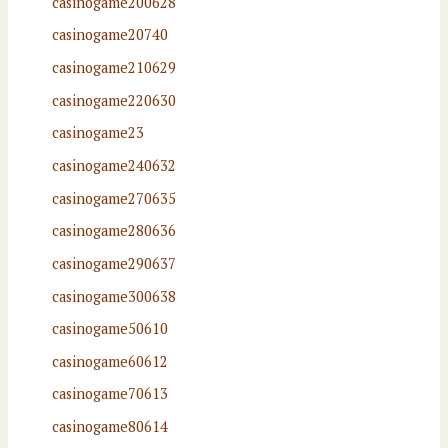
casinogame200628
casinogame20740
casinogame210629
casinogame220630
casinogame23
casinogame240632
casinogame270635
casinogame280636
casinogame290637
casinogame300638
casinogame50610
casinogame60612
casinogame70613
casinogame80614