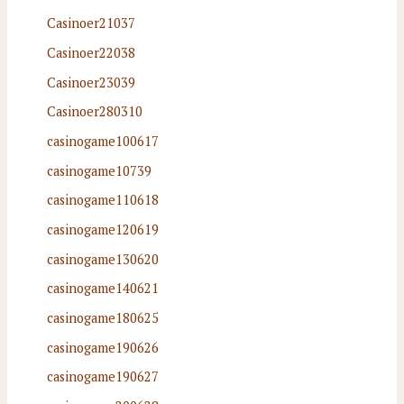
Casinoer21037
Casinoer22038
Casinoer23039
Casinoer280310
casinogame100617
casinogame10739
casinogame110618
casinogame120619
casinogame130620
casinogame140621
casinogame180625
casinogame190626
casinogame190627