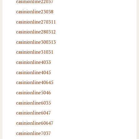
casinionline22037
casinionline23038
casinionline270311
casinionline280312
casinionline300313
casinionline31031
casinionline4033
casinionline4045
casinionline40645
casinionline5046
casinionline6035
casinionline6047
casinionline60647
casinionline7037