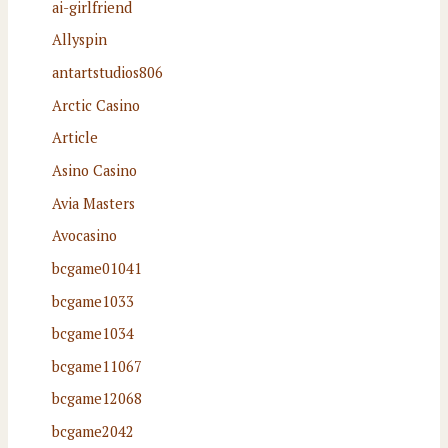
ai-girlfriend
Allyspin
antartstudios806
Arctic Casino
Article
Asino Casino
Avia Masters
Avocasino
bcgame01041
bcgame1033
bcgame1034
bcgame11067
bcgame12068
bcgame2042