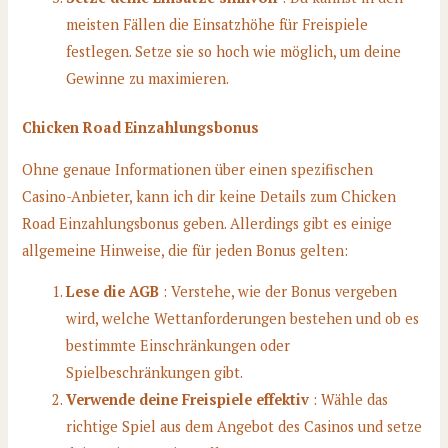
meisten Fällen die Einsatzhöhe für Freispiele
festlegen. Setze sie so hoch wie möglich, um deine
Gewinne zu maximieren.
Chicken Road Einzahlungsbonus
Ohne genaue Informationen über einen spezifischen
Casino-Anbieter, kann ich dir keine Details zum Chicken
Road Einzahlungsbonus geben. Allerdings gibt es einige
allgemeine Hinweise, die für jeden Bonus gelten:
Lese die AGB
: Verstehe, wie der Bonus vergeben
wird, welche Wettanforderungen bestehen und ob es
bestimmte Einschränkungen oder
Spielbeschränkungen gibt.
Verwende deine Freispiele effektiv
: Wähle das
richtige Spiel aus dem Angebot des Casinos und setze