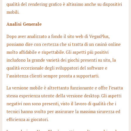
qualità del rendering grafico è altissimo anche su dispositivi
mobili.
Analisi Generale
Dopo aver analizzato a fondo il sito web di VegasPlus,
possiamo dire con certezza che si tratta di un casinò online
molto affidabile e rispettabile. Gli aspetti più positivi
includono la grande varietà dei giochi presenti su sito, la
qualità eccezionale degli sviluppatori del software e
l’assistenza clienti sempre pronta a supportarti.
La versione mobile è altrettanto funzionante e offre l’esatta
stessa esperienza utente della versione desktop. Gli aspetti
negativi non sono presenti, visto il lavoro di qualità che i
tecnici hanno svolto per assicurare la massima sicurezza ed
efficienza ai giocatori.