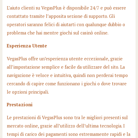
L’aiuto clienti su VegasPlus è disponibile 24/7 e può essere
contattato tramite l’apposita sezione di supporto. Gli
operatori saranno felici di aiutarti con qualunque dubbio o
problema che hai mentre giochi sul casinò online.
Esperienza Utente
VegasPlus offre un’esperienza utente eccezionale, grazie
all’impostazione semplice e facile da utilizzare del sito. La
navigazione è veloce e intuitiva, quindi non perderai tempo
cercando di capire come funzionano i giochi o dove trovare
le opzioni principali.
Prestazioni
Le prestazioni di VegasPlus sono tra le migliori presenti sul
mercato online, grazie all’utilizzo dell’ultima tecnologia. I
tempi di carico dei pagamenti sono estremamente rapidi e la