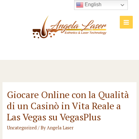
Skip
English
to
content
Main
Men
Giocare Online con la Qualità
di un Casinò in Vita Reale a
Las Vegas su VegasPlus
Uncategorized
/ By
Angela Laser