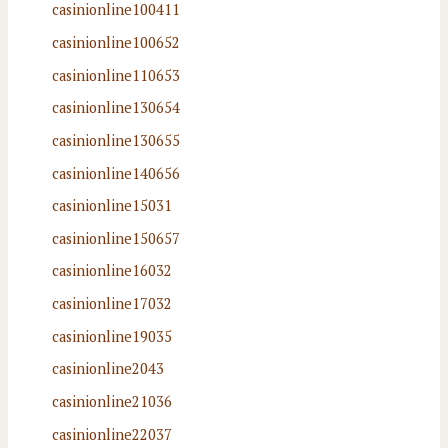
casinionline100411
casinionline100652
casinionline110653
casinionline130654
casinionline130655
casinionline140656
casinionline15031
casinionline150657
casinionline16032
casinionline17032
casinionline19035
casinionline2043
casinionline21036
casinionline22037