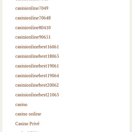
casinionline7049
casinionline70648
casinionline80410
casinionline90651
casinionlinebest16061
casinionlinebest18063
casinionlinebest19061
casinionlinebest19064
casinionlinebest20062
casinionlinebest21063
casino
casino online
Casino Privé