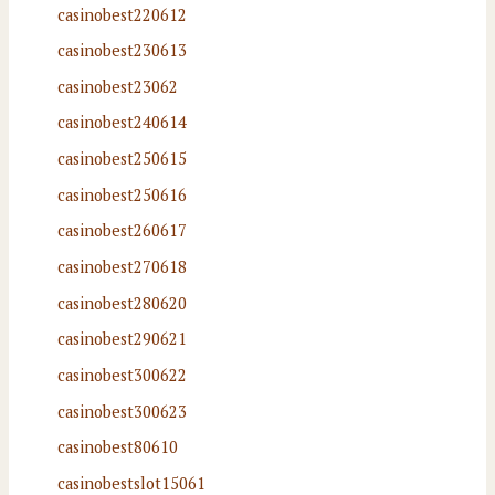
casinobest220612
casinobest230613
casinobest23062
casinobest240614
casinobest250615
casinobest250616
casinobest260617
casinobest270618
casinobest280620
casinobest290621
casinobest300622
casinobest300623
casinobest80610
casinobestslot15061