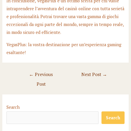
In conclusione, VegasPlus è un ottimo scelta per chi vuole
intraprendere l’avventura del casinò online con tutta serietà
e professionalità. Potrai trovare una vasta gamma di giochi
eccezionali da ogni parte del mondo, sempre in tempo reale,
in modo sicuro ed efficiente.
VegasPlus: la vostra destinazione per un’esperienza gaming
esaltante!
Post
←
Previous
Next Post
→
navigation
Post
Search
Search