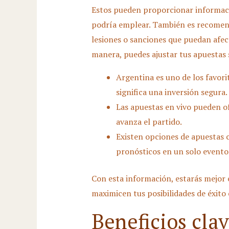
Estos pueden proporcionar informació
podría emplear. También es recomenda
lesiones o sanciones que puedan afec
manera, puedes ajustar tus apuestas 
Argentina es uno de los favorit
significa una inversión segura.
Las apuestas en vivo pueden o
avanza el partido.
Existen opciones de apuestas 
pronósticos en un solo evento
Con esta información, estarás mejor
maximicen tus posibilidades de éxito 
Beneficios clav