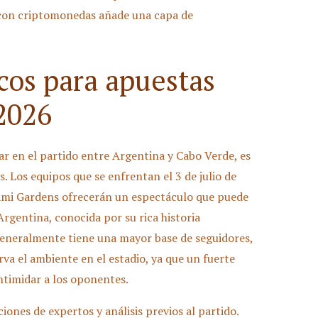
 con criptomonedas añade una capa de
cos para apuestas
2026
r en el partido entre Argentina y Cabo Verde, es
. Los equipos que se enfrentan el 3 de julio de
ami Gardens ofrecerán un espectáculo que puede
 Argentina, conocida por su rica historia
 generalmente tiene una mayor base de seguidores,
rva el ambiente en el estadio, ya que un fuerte
ntimidar a los oponentes.
iones de expertos y análisis previos al partido.