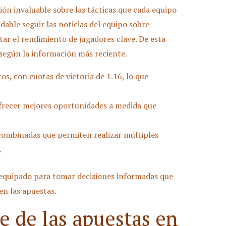
n invaluable sobre las tácticas que cada equipo
ble seguir las noticias del equipo sobre
tar el rendimiento de jugadores clave. De esta
según la información más reciente.
os, con cuotas de victoria de 1.16, lo que
frecer mejores oportunidades a medida que
combinadas que permiten realizar múltiples
.
 equipado para tomar decisiones informadas que
en las apuestas.
e de las apuestas en