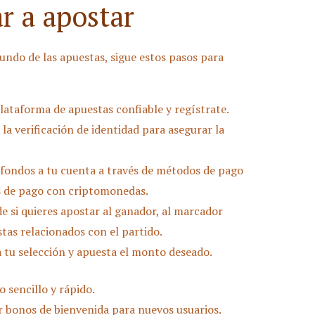
 a apostar
mundo de las apuestas, sigue estos pasos para
lataforma de apuestas confiable y regístrate.
a verificación de identidad para asegurar la
ondos a tu cuenta a través de métodos de pago
s de pago con criptomonedas.
e si quieres apostar al ganador, al marcador
stas relacionados con el partido.
tu selección y apuesta el monto deseado.
 sencillo y rápido.
r bonos de bienvenida para nuevos usuarios.