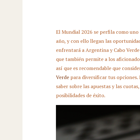
El Mundial 2026 se perfila como uno
año, y con ello llegan las oportunid
enfrentará a Argentina y Cabo Verde 
que también permite a los aficionad
así que es recomendable que conside
Verde
para diversificar tus opciones.
saber sobre las apuestas y las cuotas
posibilidades de éxito.