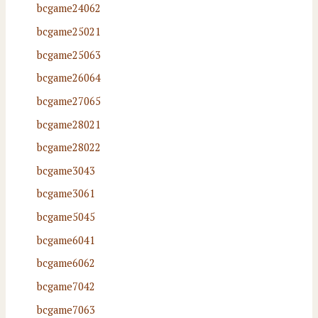
bcgame24062
bcgame25021
bcgame25063
bcgame26064
bcgame27065
bcgame28021
bcgame28022
bcgame3043
bcgame3061
bcgame5045
bcgame6041
bcgame6062
bcgame7042
bcgame7063