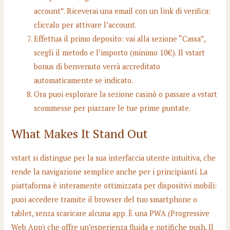
account”. Riceverai una email con un link di verifica:
cliccalo per attivare l’account.
Effettua il primo deposito: vai alla sezione “Cassa”,
scegli il metodo e l’importo (minimo 10€). Il vstart
bonus di benvenuto verrà accreditato
automaticamente se indicato.
Ora puoi esplorare la sezione casinò o passare a vstart
scommesse per piazzare le tue prime puntate.
What Makes It Stand Out
vstart si distingue per la sua interfaccia utente intuitiva, che
rende la navigazione semplice anche per i principianti. La
piattaforma è interamente ottimizzata per dispositivi mobili:
puoi accedere tramite il browser del tuo smartphone o
tablet, senza scaricare alcuna app. È una PWA (Progressive
Web App) che offre un’esperienza fluida e notifiche push. Il