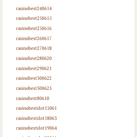
casinobest240614
casinobest250615
casinobest250616
casinobest260617
casinobest270618
casinobest280620
casinobest290621
casinobest300622
casinobest300623
casinobest80610
casinobestslot15061
casinobestslot18063
casinobestslot19064