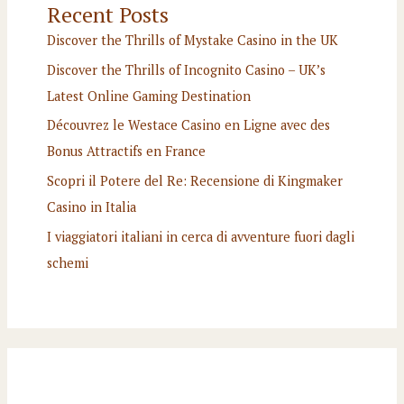
Recent Posts
Discover the Thrills of Mystake Casino in the UK
Discover the Thrills of Incognito Casino – UK’s
Latest Online Gaming Destination
Découvrez le Westace Casino en Ligne avec des
Bonus Attractifs en France
Scopri il Potere del Re: Recensione di Kingmaker
Casino in Italia
I viaggiatori italiani in cerca di avventure fuori dagli
schemi