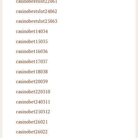
casinobestslot22061
casinobestslot24062
casinobestslot25063
casinobet14034
casinobet15035
casinobet16036
casinobet17037
casinobet18038
casinobet20039
casinobet220310
casinobet240311
casinobet250312
casinobet26021
casinobet26022