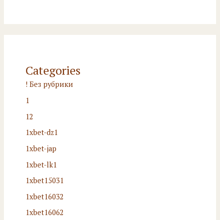
Categories
! Без рубрики
1
12
1xbet-dz1
1xbet-jap
1xbet-lk1
1xbet15031
1xbet16032
1xbet16062