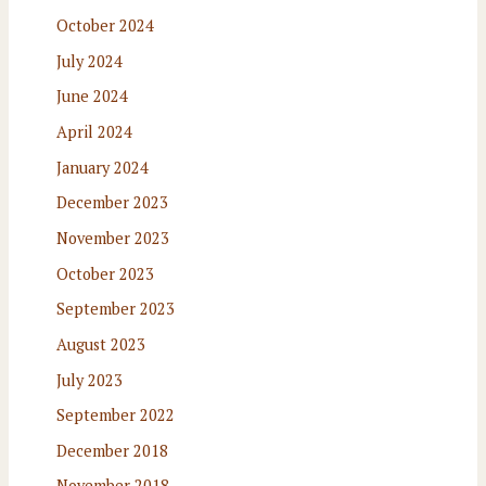
October 2024
July 2024
June 2024
April 2024
January 2024
December 2023
November 2023
October 2023
September 2023
August 2023
July 2023
September 2022
December 2018
November 2018