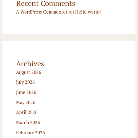
Recent Comments
A WordPress Commenter
on
Hello world!
Archives
August 2026
July 2026
June 2026
May 2026
April 2026
March 2026
February 2026