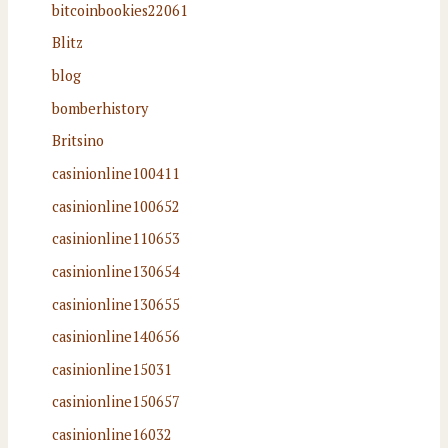
bitcoinbookies22061
Blitz
blog
bomberhistory
Britsino
casinionline100411
casinionline100652
casinionline110653
casinionline130654
casinionline130655
casinionline140656
casinionline15031
casinionline150657
casinionline16032