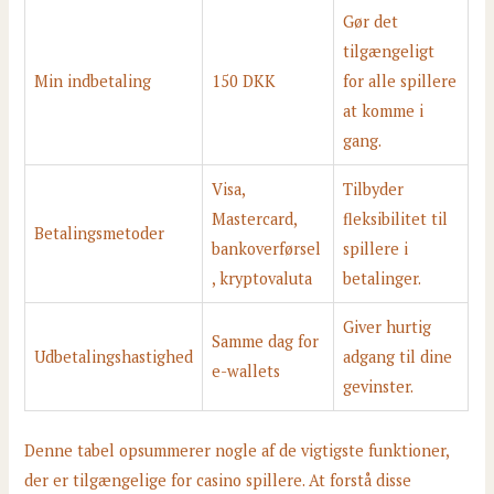
Gør det
tilgængeligt
Min indbetaling
150 DKK
for alle spillere
at komme i
gang.
Visa,
Tilbyder
Mastercard,
fleksibilitet til
Betalingsmetoder
bankoverførsel
spillere i
, kryptovaluta
betalinger.
Giver hurtig
Samme dag for
Udbetalingshastighed
adgang til dine
e-wallets
gevinster.
Denne tabel opsummerer nogle af de vigtigste funktioner,
der er tilgængelige for casino spillere. At forstå disse