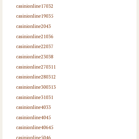
casinionline17032
casinionline19035
casinionline2043
casinionline21036
casinionline22037
casinionline23038
casinionline270311
casinionline280312
casinionline300313
casinionline31031
casinionline4033
casinionline4045
casinionline40645
casinionline5046