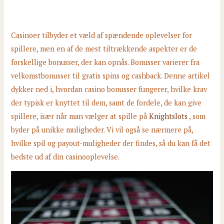
Casinoer tilbyder et væld af spændende oplevelser for
spillere, men en af de mest tiltrækkende aspekter er de
forskellige bonusser, der kan opnås. Bonusser varierer fra
velkomstbonusser til gratis spins og cashback. Denne artikel
dykker ned i, hvordan casino bonusser fungerer, hvilke krav
der typisk er knyttet til dem, samt de fordele, de kan give
spillere, især når man vælger at spille på
Knightslots
, som
byder på unikke muligheder. Vi vil også se nærmere på,
hvilke spil og payout-muligheder der findes, så du kan få det
bedste ud af din casinooplevelse.