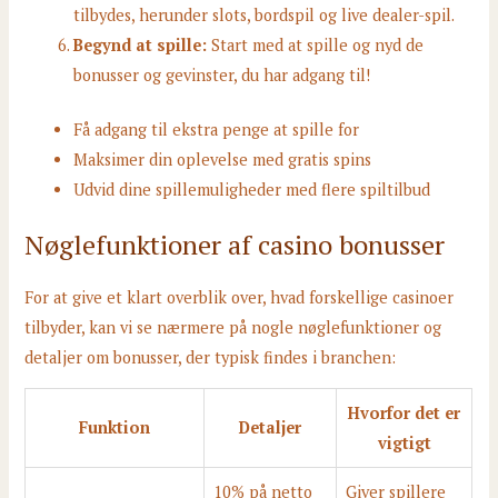
tilbydes, herunder slots, bordspil og live dealer-spil.
Begynd at spille:
Start med at spille og nyd de
bonusser og gevinster, du har adgang til!
Få adgang til ekstra penge at spille for
Maksimer din oplevelse med gratis spins
Udvid dine spillemuligheder med flere spiltilbud
Nøglefunktioner af casino bonusser
For at give et klart overblik over, hvad forskellige casinoer
tilbyder, kan vi se nærmere på nogle nøglefunktioner og
detaljer om bonusser, der typisk findes i branchen:
Hvorfor det er
Funktion
Detaljer
vigtigt
10% på netto
Giver spillere