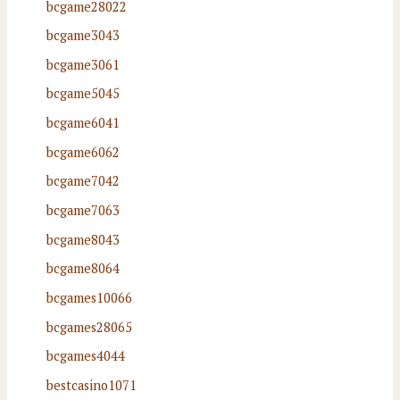
bcgame28022
bcgame3043
bcgame3061
bcgame5045
bcgame6041
bcgame6062
bcgame7042
bcgame7063
bcgame8043
bcgame8064
bcgames10066
bcgames28065
bcgames4044
bestcasino1071