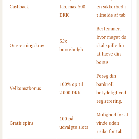
Cashback
tab, max 500
en sikkerhed i
DKK
tilfælde af tab.
Bestemmer,
hvor meget du
35x
Omsætningskrav
skal spille for
bonusbeløb
at hæve din
bonus.
Forøg din
100% op til
bankroll
Velkomstbonus
2.000 DKK
betydeligt ved
registrering.
Mulighed for at
100 på
Gratis spins
vinde uden
udvalgte slots
risiko for tab.