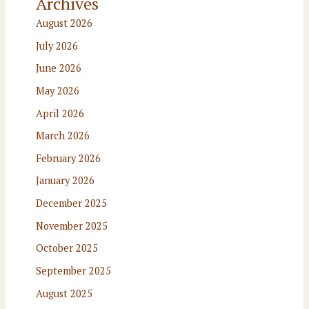
Archives
August 2026
July 2026
June 2026
May 2026
April 2026
March 2026
February 2026
January 2026
December 2025
November 2025
October 2025
September 2025
August 2025