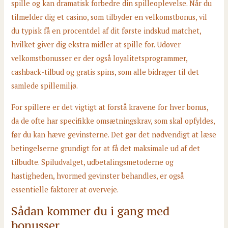
spille og kan dramatisk forbedre din spilleoplevelse. Når du
tilmelder dig et casino, som tilbyder en velkomstbonus, vil
du typisk få en procentdel af dit første indskud matchet,
hvilket giver dig ekstra midler at spille for. Udover
velkomstbonusser er der også loyalitetsprogrammer,
cashback-tilbud og gratis spins, som alle bidrager til det
samlede spillemiljø.
For spillere er det vigtigt at forstå kravene for hver bonus,
da de ofte har specifikke omsætningskrav, som skal opfyldes,
før du kan hæve gevinsterne. Det gør det nødvendigt at læse
betingelserne grundigt for at få det maksimale ud af det
tilbudte. Spiludvalget, udbetalingsmetoderne og
hastigheden, hvormed gevinster behandles, er også
essentielle faktorer at overveje.
Sådan kommer du i gang med
bonusser