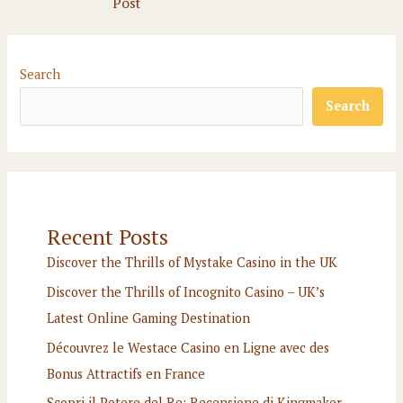
Post
Search
Search
Recent Posts
Discover the Thrills of Mystake Casino in the UK
Discover the Thrills of Incognito Casino – UK’s
Latest Online Gaming Destination
Découvrez le Westace Casino en Ligne avec des
Bonus Attractifs en France
Scopri il Potere del Re: Recensione di Kingmaker