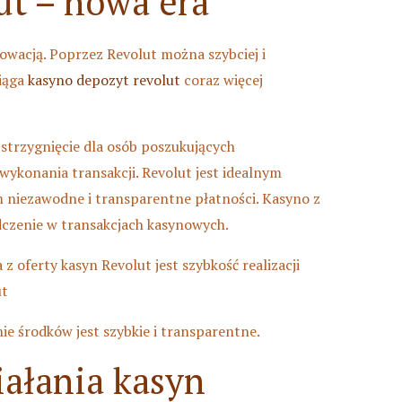
ut – nowa era
nowacją. Poprzez Revolut można szybciej i
ciąga
kasyno depozyt revolut
coraz więcej
strzygnięcie dla osób poszukujących
wykonania transakcji. Revolut jest idealnym
 niezawodne i transparentne płatności. Kasyno z
dczenie w transakcjach kasynowych.
 oferty kasyn Revolut jest szybkość realizacji
ut
e środków jest szybkie i transparentne.
ałania kasyn