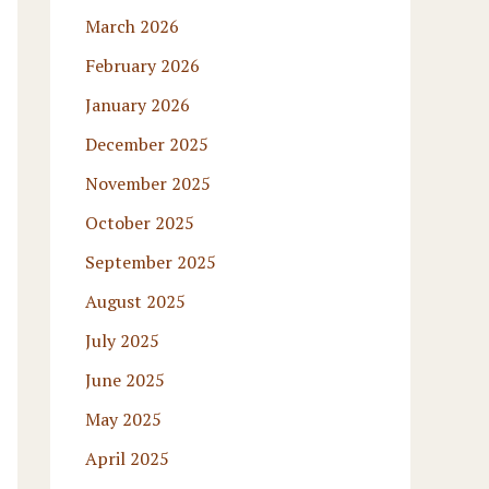
March 2026
February 2026
January 2026
December 2025
November 2025
October 2025
September 2025
August 2025
July 2025
June 2025
May 2025
April 2025