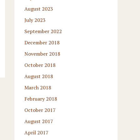
August 2023
July 2023
September 2022
December 2018
November 2018
October 2018
August 2018
March 2018
February 2018
October 2017
August 2017
April 2017