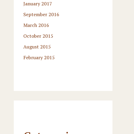
January 2017
September 2016
March 2016
October 2015
August 2015
February 2015