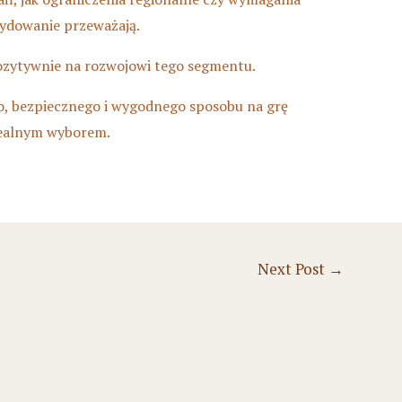
cydowanie przeważają.
zytywnie na rozwojowi tego segmentu.
o, bezpiecznego i wygodnego sposobu na grę
dealnym wyborem.
Next Post
→