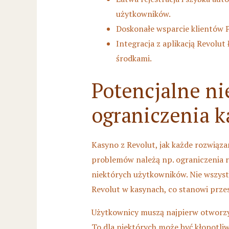
użytkowników.
Doskonałe wsparcie klientów 
Integracja z aplikacją Revolut 
środkami.
Potencjalne ni
ograniczenia k
Kasyno z Revolut, jak każde rozwiąza
problemów należą np. ograniczenia r
niektórych użytkowników. Nie wszystk
Revolut w kasynach, co stanowi prze
Użytkownicy muszą najpierw otworzyć
To dla niektórych może być kłopotliw