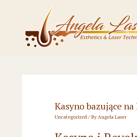
Skip
to
content
Kasyno bazujące na 
Uncategorized
/ By
Angela Laser