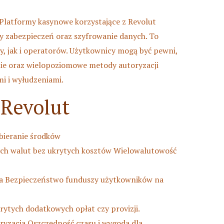
 Platformy kasynowe korzystające z Revolut
zabezpieczeń oraz szyfrowanie danych. To
, jak i operatorów. Użytkownicy mogą być pewni,
anie oraz wielopoziomowe metody autoryzacji
i i wyłudzeniami.
 Revolut
obieranie środków
ych walut bez ukrytych kosztów Wielowalutowość
a Bezpieczeństwo funduszy użytkowników na
rytych dodatkowych opłat czy provizji.
oryzacja Oszczędność czasu i wygoda dla