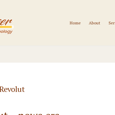
Home
About
Ser
Revolut