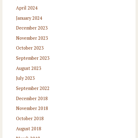
April 2024
January 2024
December 2023
November 2023
October 2023
September 2023
August 2023
July 2023
September 2022
December 2018
November 2018
October 2018
August 2018