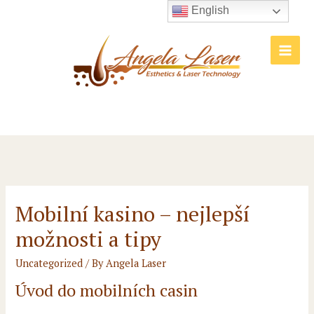
Skip
English
to
content
Main
Men
Mobilní kasino – nejlepší
možnosti a tipy
Uncategorized
/ By
Angela Laser
Úvod do mobilních casin