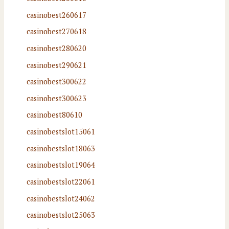
casinobest260617
casinobest270618
casinobest280620
casinobest290621
casinobest300622
casinobest300623
casinobest80610
casinobestslot15061
casinobestslot18063
casinobestslot19064
casinobestslot22061
casinobestslot24062
casinobestslot25063