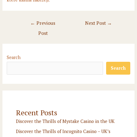
Post
←
Previous
Next Post
→
navigation
Post
Search
Search
Recent Posts
Discover the Thrills of Mystake Casino in the UK
Discover the Thrills of Incognito Casino – UK’s