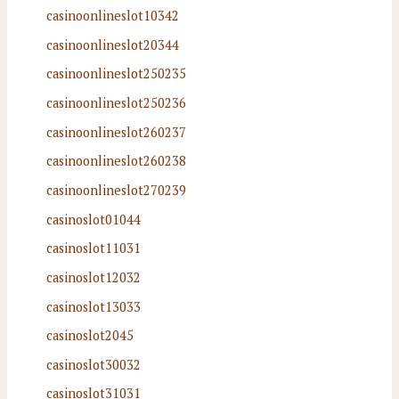
casinoonlineslot10342
casinoonlineslot20344
casinoonlineslot250235
casinoonlineslot250236
casinoonlineslot260237
casinoonlineslot260238
casinoonlineslot270239
casinoslot01044
casinoslot11031
casinoslot12032
casinoslot13033
casinoslot2045
casinoslot30032
casinoslot31031