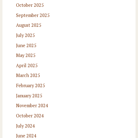
October 2025
September 2025
August 2025
July 2025
June 2025
May 2025
April 2025
March 2025
February 2025
January 2025
November 2024
October 2024
July 2024
June 2024