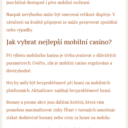
jsou běžně dostupné i přes mobilní rozhraní.
Naopak nevýhodou může být omezená velikost displeje. V
závislosti na kvalitě připojení se může projevovat zpoždění
nebo výpadky.
Jak vybrat nejlepší mobilní casino?
Při výběru mobilního kasina je třeba uvažovat o důležitých
parametrech. Ověřte, zda je mobilní casino regulováno a
důvěryhodné.
Hry by měly být bezproblémové při hraní na mobilních
platformách. Aktualizace zajišťují bezproblémové hraní.
Bonusy a promo akce jsou dalšími kritérii, která vám
pomohou maximalizovat zisky. Účast v turnajích umožňuje
získat dodatečné bonusy nebo ceny za hraní na mobilu.