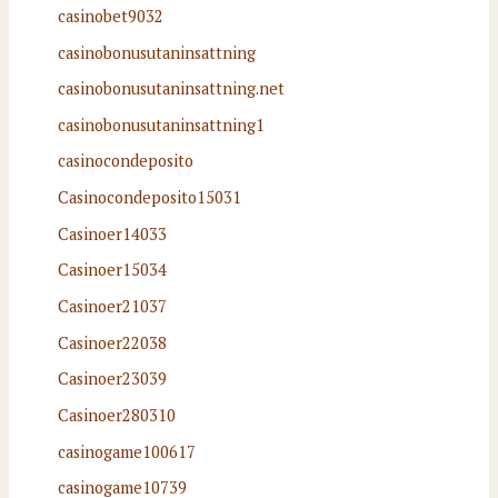
casinobet9032
casinobonusutaninsattning
casinobonusutaninsattning.net
casinobonusutaninsattning1
casinocondeposito
Casinocondeposito15031
Casinoer14033
Casinoer15034
Casinoer21037
Casinoer22038
Casinoer23039
Casinoer280310
casinogame100617
casinogame10739