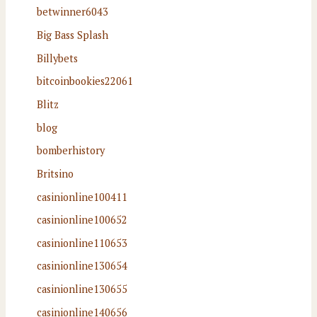
betwinner6043
Big Bass Splash
Billybets
bitcoinbookies22061
Blitz
blog
bomberhistory
Britsino
casinionline100411
casinionline100652
casinionline110653
casinionline130654
casinionline130655
casinionline140656