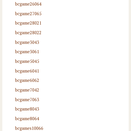
bcgame26064
bcgame27065
bcgame28021
bcgame28022
bcgame3043
bcgame3061
bcgame5045
bcgame6041
bcgame6062
bcgame7042
bcgame7063
bcgame8043
bcgame8064
bcgames10066