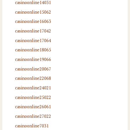
casinoonline14031
casinoonline15062
casinoonline16063
casinoonline17042
casinoonline17064
casinoonline18065
casinoonline19066
casinoonline20067
casinoonline22068
casinoonline24021
casinoonline25022
casinoonline26061
casinoonline27022
casinoonline7031