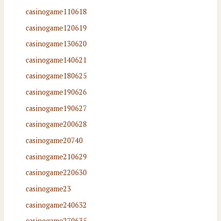
casinogame110618
casinogame120619
casinogame130620
casinogame140621
casinogame180625
casinogame190626
casinogame190627
casinogame200628
casinogame20740
casinogame210629
casinogame220630
casinogame23
casinogame240632
casinogame270635