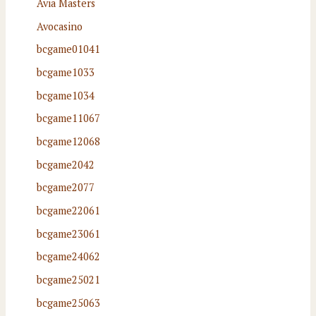
Avia Masters
Avocasino
bcgame01041
bcgame1033
bcgame1034
bcgame11067
bcgame12068
bcgame2042
bcgame2077
bcgame22061
bcgame23061
bcgame24062
bcgame25021
bcgame25063