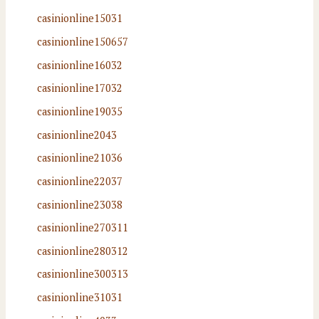
casinionline15031
casinionline150657
casinionline16032
casinionline17032
casinionline19035
casinionline2043
casinionline21036
casinionline22037
casinionline23038
casinionline270311
casinionline280312
casinionline300313
casinionline31031