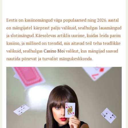
Eestis on kasiinomängud väga populaarsed ning 2026. aastal
on mängijatel käeprast palju valikuid, sealhulgas lauamängud
ja slotimängud. Käesolevas artiklis uurime, kuidas leida parim
kasiino, ja millised on trendid, mis aitavad teil teha teadlikke
valikuid, sealhulgas
Casino Moi
valikut, kus mängijad saavad
nautida põnevat ja turvalist mängukeskkonda.