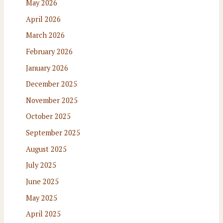
May 2026
April 2026
March 2026
February 2026
January 2026
December 2025
November 2025
October 2025
September 2025
August 2025
July 2025
June 2025
May 2025
April 2025