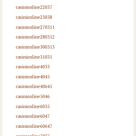
casinionline22037
casinionline23038
casinionline270311
casinionline280312
casinionline300313
casinionline31031
casinionline4033
casinionline4045
casinionline40645
casinionline5046
casinionline6035
casinionline6047
casinionline60647