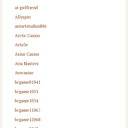
ai-girlfriend
Allyspin
antartstudios806
Arctic Casino
Article
Asino Casino
Avia Masters
Avocasino
bcgame01041
bcgame1033
bcgame1034
bcgame11067
bcgame12068