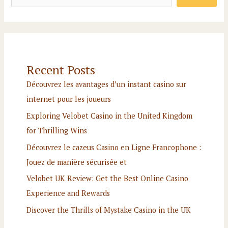
Recent Posts
Découvrez les avantages d’un instant casino sur
internet pour les joueurs
Exploring Velobet Casino in the United Kingdom
for Thrilling Wins
Découvrez le cazeus Casino en Ligne Francophone :
Jouez de manière sécurisée et
Velobet UK Review: Get the Best Online Casino
Experience and Rewards
Discover the Thrills of Mystake Casino in the UK