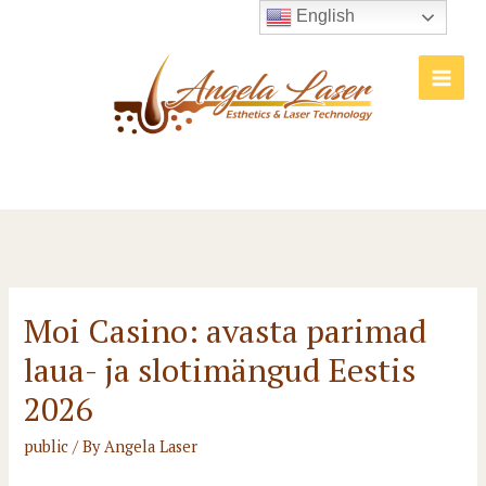
Skip
English
to
content
Main
Men
Moi Casino: avasta parimad
laua- ja slotimängud Eestis
2026
public
/ By
Angela Laser