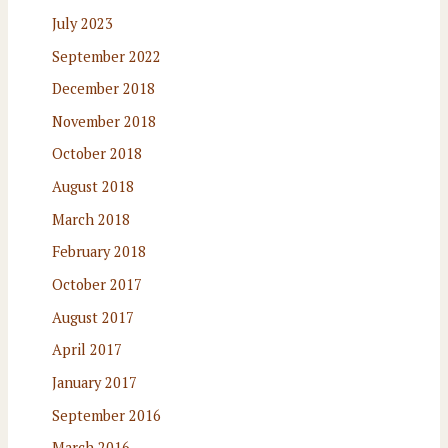
July 2023
September 2022
December 2018
November 2018
October 2018
August 2018
March 2018
February 2018
October 2017
August 2017
April 2017
January 2017
September 2016
March 2016