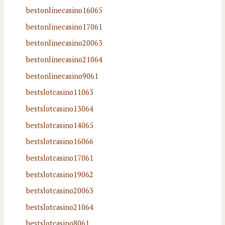
bestonlinecasino16065
bestonlinecasino17061
bestonlinecasino20063
bestonlinecasino21064
bestonlinecasino9061
bestslotcasino11063
bestslotcasino13064
bestslotcasino14065
bestslotcasino16066
bestslotcasino17061
bestslotcasino19062
bestslotcasino20063
bestslotcasino21064
bestslotcasino8061