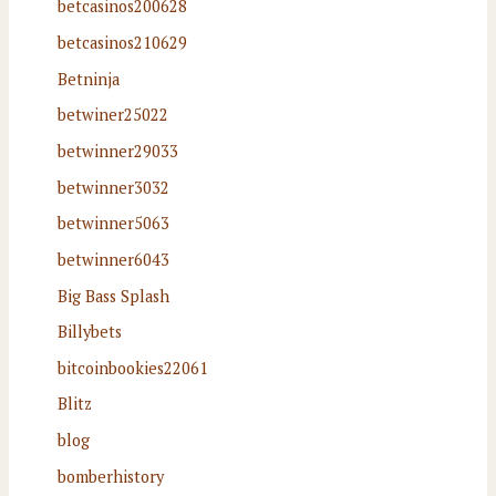
betcasinos200628
betcasinos210629
Betninja
betwiner25022
betwinner29033
betwinner3032
betwinner5063
betwinner6043
Big Bass Splash
Billybets
bitcoinbookies22061
Blitz
blog
bomberhistory