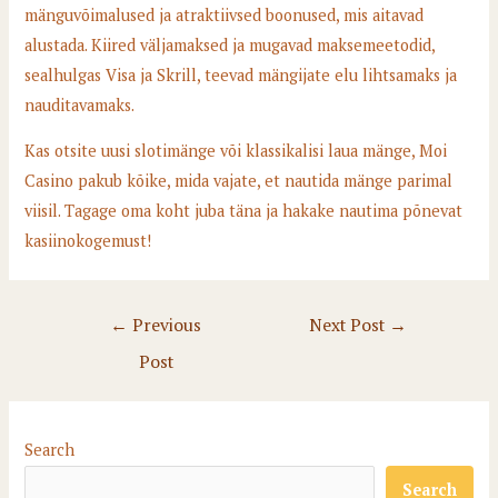
mänguvõimalused ja atraktiivsed boonused, mis aitavad
alustada. Kiired väljamaksed ja mugavad maksemeetodid,
sealhulgas Visa ja Skrill, teevad mängijate elu lihtsamaks ja
nauditavamaks.
Kas otsite uusi slotimänge või klassikalisi laua mänge, Moi
Casino pakub kõike, mida vajate, et nautida mänge parimal
viisil. Tagage oma koht juba täna ja hakake nautima põnevat
kasiinokogemust!
Post
←
Previous
Next Post
→
navigation
Post
Search
Search