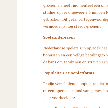
groeien en heeft momenteel een omze
studies zijn er ongeveer 2,5 miljoen 
gebruiken. Dit getal vertegenwoordig
vermoedelijk nog steeds groeiend.
Spelerinteressen
Nederlandse spelers zijn op zoek naa
bonussen en een veilige betalingsexpe
de kans om te winnen en streven erna
Populaire Casinoplatforms
Er zijn verschillende populaire plat
uiteenlopende aanbod van games, bon
paar voorbeelden: