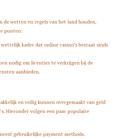
n de wetten en regels van het land houden.
ke punten:
wettelijk kader dat online casino’s bestaat sinds
ben nodig om licenties te verkrijgen bij de
iensten aanbieden.
kkelijk en veilig kunnen overgemaakt van geld
’s. Hieronder volgen een paar populaire
 meest gebruikelijke payment methods.