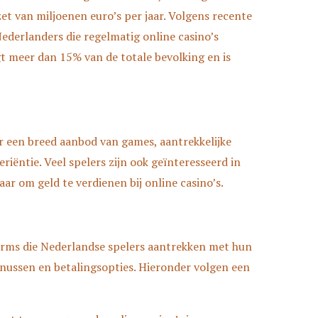
t van miljoenen euro’s per jaar. Volgens recente
Nederlanders die regelmatig online casino’s
t meer dan 15% van de totale bevolking en is
r een breed aanbod van games, aantrekkelijke
riëntie. Veel spelers zijn ook geïnteresseerd in
ar om geld te verdienen bij online casino’s.
forms die Nederlandse spelers aantrekken met hun
ussen en betalingsopties. Hieronder volgen een