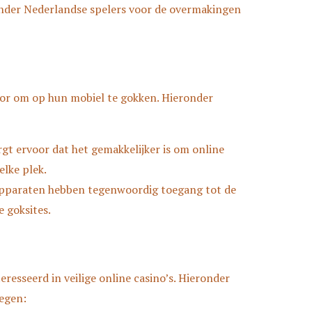
r onder Nederlandse spelers voor de overmakingen
oor om op hun mobiel te gokken. Hieronder
rgt ervoor dat het gemakkelijker is om online
elke plek.
pparaten hebben tegenwoordig toegang tot de
 goksites.
eresseerd in veilige online casino’s. Hieronder
egen: