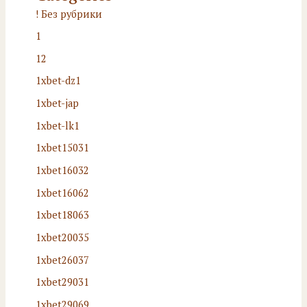
! Без рубрики
1
12
1xbet-dz1
1xbet-jap
1xbet-lk1
1xbet15031
1xbet16032
1xbet16062
1xbet18063
1xbet20035
1xbet26037
1xbet29031
1xbet29069