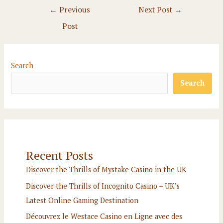
Post
←
Previous
Next Post
→
navigation
Post
Search
Search
Recent Posts
Discover the Thrills of Mystake Casino in the UK
Discover the Thrills of Incognito Casino – UK’s
Latest Online Gaming Destination
Découvrez le Westace Casino en Ligne avec des