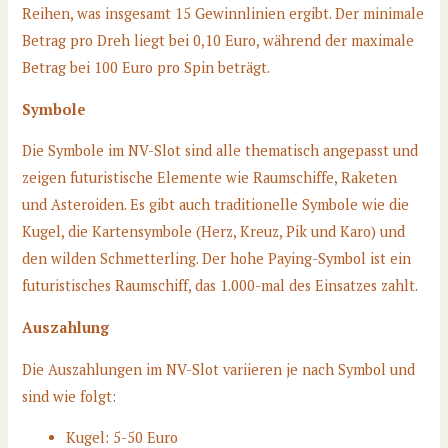
Reihen, was insgesamt 15 Gewinnlinien ergibt. Der minimale
Betrag pro Dreh liegt bei 0,10 Euro, während der maximale
Betrag bei 100 Euro pro Spin beträgt.
Symbole
Die Symbole im NV-Slot sind alle thematisch angepasst und
zeigen futuristische Elemente wie Raumschiffe, Raketen
und Asteroiden. Es gibt auch traditionelle Symbole wie die
Kugel, die Kartensymbole (Herz, Kreuz, Pik und Karo) und
den wilden Schmetterling. Der hohe Paying-Symbol ist ein
futuristisches Raumschiff, das 1.000-mal des Einsatzes zahlt.
Auszahlung
Die Auszahlungen im NV-Slot variieren je nach Symbol und
sind wie folgt:
Kugel: 5-50 Euro