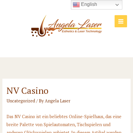
Skip
English
to
content
Main
Men
NV Casino
Uncategorized
/ By
Angela Laser
Das NV Casino ist ein beliebtes Online-Spielhaus, das eine
breite Palette von Spielautomaten, Tischspielen und
anderen Glücksspielen anbietet. In diesem Artikel werden