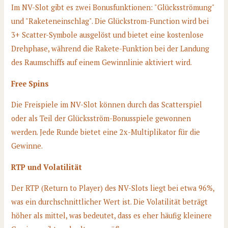
Im NV-Slot gibt es zwei Bonusfunktionen: "Glücksströmung"
und "Raketeneinschlag". Die Glückstrom-Function wird bei
3+ Scatter-Symbole ausgelöst und bietet eine kostenlose
Drehphase, während die Rakete-Funktion bei der Landung
des Raumschiffs auf einem Gewinnlinie aktiviert wird.
Free Spins
Die Freispiele im NV-Slot können durch das Scatterspiel
oder als Teil der Glücksström-Bonusspiele gewonnen
werden. Jede Runde bietet eine 2x-Multiplikator für die
Gewinne.
RTP und Volatilität
Der RTP (Return to Player) des NV-Slots liegt bei etwa 96%,
was ein durchschnittlicher Wert ist. Die Volatilität beträgt
höher als mittel, was bedeutet, dass es eher häufig kleinere