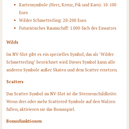
Kartensymbole (Herz, Kreuz, Pik und Karo): 10-100
Euro
Wilder Schmetterling: 20-200 Euro
Futuristisches Raumschiff: 1.000-fach des Einsatzes
Wilds
Im NV-Slot gibt es ein spezielles Symbol, das als "Wilder
Schmetterling" bezeichnet wird. Dieses Symbol kann alle
anderen Symbole außer Skaten und dem Scatter ersetzen.
Scatters
Das Scatter-Symbol im NV-Slot ist die Sternenschildkröte.
Wenn drei oder mehr Scattered-Symbole auf den Walzen
fallen, aktivieren sie das Bonusspiel.
Bonusfunktionen