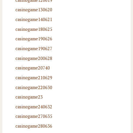
casinogame120619
casinogame130620
casinogame140621
casinogame180625
casinogame190626
casinogame190627
casinogame200628
casinogame20740
casinogame210629
casinogame220630
casinogame23
casinogame240632
casinogame270635
casinogame280636