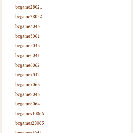
bcgame28021
bcgame28022
bcgame3043
bcgame3061
bcgame5045
bcgame6041
bcgame6062
bcgame7042
bcgame7063
bcgame8043
bcgame8064
bcgames10066
bcgames28065
bcgames4044