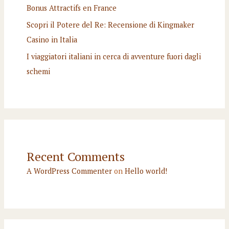
Bonus Attractifs en France
Scopri il Potere del Re: Recensione di Kingmaker
Casino in Italia
I viaggiatori italiani in cerca di avventure fuori dagli
schemi
Recent Comments
A WordPress Commenter
on
Hello world!