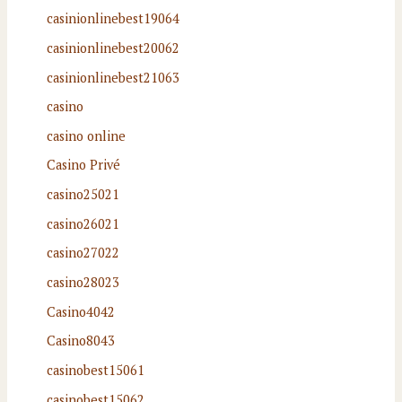
casinionlinebest19064
casinionlinebest20062
casinionlinebest21063
casino
casino online
Casino Privé
casino25021
casino26021
casino27022
casino28023
Casino4042
Casino8043
casinobest15061
casinobest15062