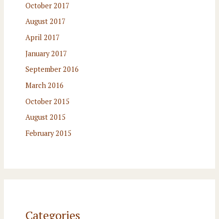
October 2017
August 2017
April 2017
January 2017
September 2016
March 2016
October 2015
August 2015
February 2015
Categories