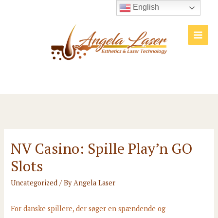
Skip
English
to
content
Main
Men
NV Casino: Spille Play’n GO
Slots
Uncategorized
/ By
Angela Laser
For danske spillere, der søger en spændende og