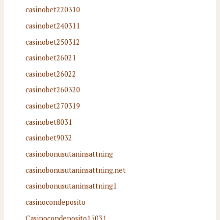
casinobet220310
casinobet240311
casinobet250312
casinobet26021
casinobet26022
casinobet260320
casinobet270319
casinobet8031
casinobet9032
casinobonusutaninsattning
casinobonusutaninsattning.net
casinobonusutaninsattning1
casinocondeposito
Casinocondeposito15031