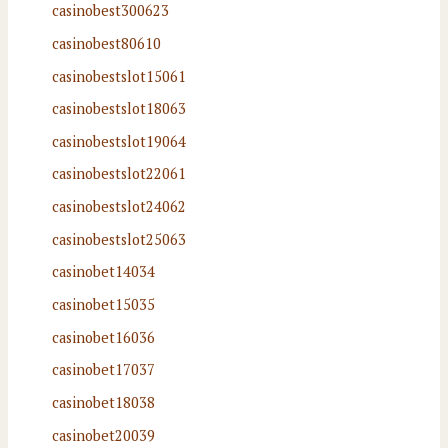
casinobest300623
casinobest80610
casinobestslot15061
casinobestslot18063
casinobestslot19064
casinobestslot22061
casinobestslot24062
casinobestslot25063
casinobet14034
casinobet15035
casinobet16036
casinobet17037
casinobet18038
casinobet20039