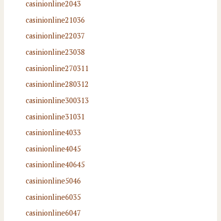
casinionline2043
casinionline21036
casinionline22037
casinionline23038
casinionline270311
casinionline280312
casinionline300313
casinionline31031
casinionline4033
casinionline4045
casinionline40645
casinionline5046
casinionline6035
casinionline6047