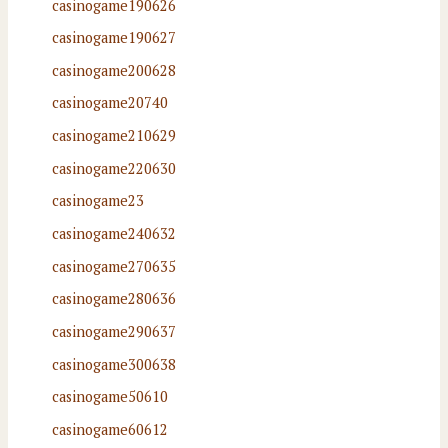
casinogame190626
casinogame190627
casinogame200628
casinogame20740
casinogame210629
casinogame220630
casinogame23
casinogame240632
casinogame270635
casinogame280636
casinogame290637
casinogame300638
casinogame50610
casinogame60612