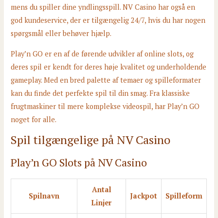
mens du spiller dine yndlingsspill. NV Casino har også en
god kundeservice, der er tilgængelig 24/7, hvis du har nogen
spørgsmål eller behøver hjælp.
Play’n GO er en af de førende udvikler af online slots, og
deres spil er kendt for deres høje kvalitet og underholdende
gameplay. Med en bred palette af temaer og spilleformater
kan du finde det perfekte spil til din smag. Fra klassiske
frugtmaskiner til mere komplekse videospil, har Play’n GO
noget for alle.
Spil tilgængelige på NV Casino
Play’n GO Slots på NV Casino
Antal
Spilnavn
Jackpot
Spilleform
Linjer