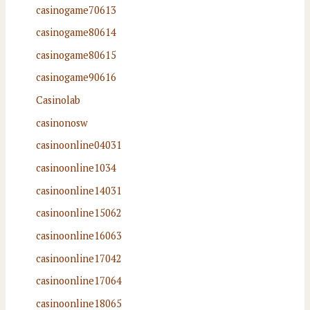
casinogame70613
casinogame80614
casinogame80615
casinogame90616
Casinolab
casinonosw
casinoonline04031
casinoonline1034
casinoonline14031
casinoonline15062
casinoonline16063
casinoonline17042
casinoonline17064
casinoonline18065