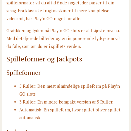
spilleformater vil du altid finde noget, der passer til din
smag. Fra klassiske frugtmaskiner til mere komplekse
videospil, har Play’n GO noget for alle.
Grafikken og lyden på Play’n GO slots er af højeste niveau.
Med detaljerede billeder og en imponerende lydsystem vil
du føle, som om du er i spillets verden.
Spilleformer og Jackpots
Spilleformer
5 Ruller: Den mest almindelige spilleform på Play’n
GO slots.
3 Ruller: En mindre kompakt version af 5 Ruller.
Automatisk: En spilleform, hvor spillet bliver spillet
automatisk.