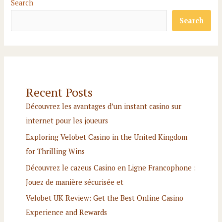
Search
Search
Recent Posts
Découvrez les avantages d’un instant casino sur
internet pour les joueurs
Exploring Velobet Casino in the United Kingdom
for Thrilling Wins
Découvrez le cazeus Casino en Ligne Francophone :
Jouez de manière sécurisée et
Velobet UK Review: Get the Best Online Casino
Experience and Rewards