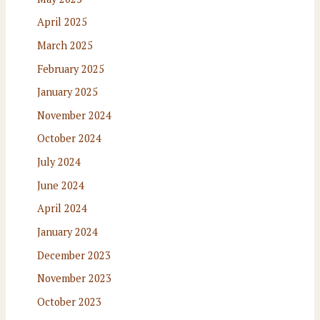
April 2025
March 2025
February 2025
January 2025
November 2024
October 2024
July 2024
June 2024
April 2024
January 2024
December 2023
November 2023
October 2023