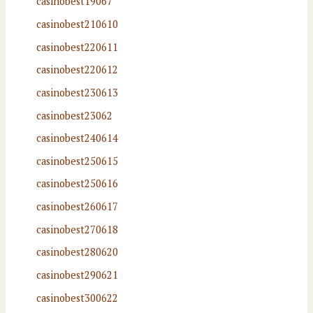
casinobest19067
casinobest210610
casinobest220611
casinobest220612
casinobest230613
casinobest23062
casinobest240614
casinobest250615
casinobest250616
casinobest260617
casinobest270618
casinobest280620
casinobest290621
casinobest300622