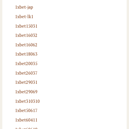
1xbet-jap
1xbet-lk1
1xbet15031
1xbet16032
1xbet16062
1xbet18063
1xbet20035
1xbet26037
1xbet29031
1xbet29069
1xbet310310
1xbet50617
1xbet60411