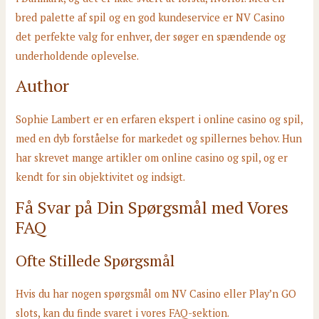
bred palette af spil og en god kundeservice er NV Casino
det perfekte valg for enhver, der søger en spændende og
underholdende oplevelse.
Author
Sophie Lambert er en erfaren ekspert i online casino og spil,
med en dyb forståelse for markedet og spillernes behov. Hun
har skrevet mange artikler om online casino og spil, og er
kendt for sin objektivitet og indsigt.
Få Svar på Din Spørgsmål med Vores
FAQ
Ofte Stillede Spørgsmål
Hvis du har nogen spørgsmål om NV Casino eller Play’n GO
slots, kan du finde svaret i vores FAQ-sektion.