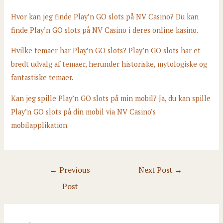
Hvor kan jeg finde Play’n GO slots på NV Casino? Du kan
finde Play’n GO slots på NV Casino i deres online kasino.
Hvilke temaer har Play’n GO slots? Play’n GO slots har et
bredt udvalg af temaer, herunder historiske, mytologiske og
fantastiske temaer.
Kan jeg spille Play’n GO slots på min mobil? Ja, du kan spille
Play’n GO slots på din mobil via NV Casino’s
mobilapplikation.
Post
←
Previous
Next Post
→
navigation
Post