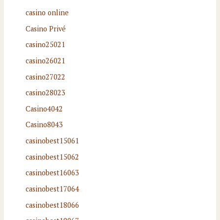
casino online
Casino Privé
casino25021
casino26021
casino27022
casino28023
Casino4042
Casino8043
casinobest15061
casinobest15062
casinobest16063
casinobest17064
casinobest18066