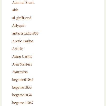
Admiral Shark
ahh
ai-girlfriend
Allyspin
antartstudios806
Arctic Casino
Article
Asino Casino
Avia Masters
Avocasino
bcgame01041
bcgame1033
bcgame1034
bcgame11067