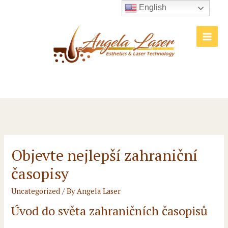
Skip
English
to
content
Main
Men
Objevte nejlepší zahraniční
časopisy
Uncategorized
/ By
Angela Laser
Úvod do světa zahraničních časopisů