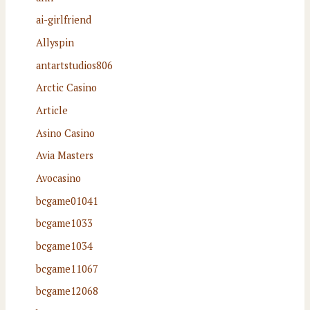
ai-girlfriend
Allyspin
antartstudios806
Arctic Casino
Article
Asino Casino
Avia Masters
Avocasino
bcgame01041
bcgame1033
bcgame1034
bcgame11067
bcgame12068