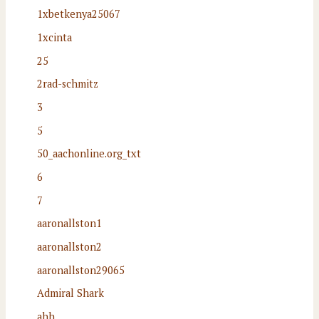
1xbetkenya25067
1xcinta
25
2rad-schmitz
3
5
50_aachonline.org_txt
6
7
aaronallston1
aaronallston2
aaronallston29065
Admiral Shark
ahh