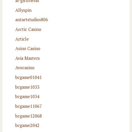
ai-girlfriend
Allyspin
antartstudios806
Arctic Casino
Article
Asino Casino
Avia Masters
Avocasino
bcgame01041
bcgame1033
bcgame1034
bcgame11067
bcgame12068
bcgame2042