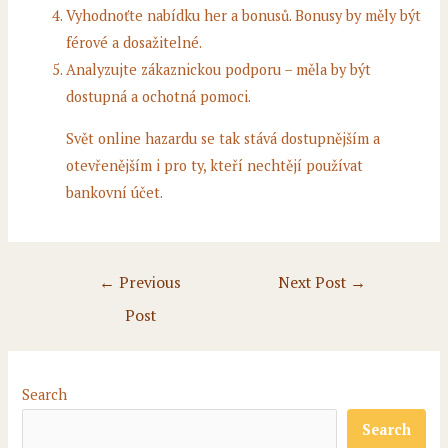
Vyhodnoťte nabídku her a bonusů. Bonusy by měly být
férové a dosažitelné.
Analyzujte zákaznickou podporu – měla by být
dostupná a ochotná pomoci.
Svět online hazardu se tak stává dostupnějším a
otevřenějším i pro ty, kteří nechtějí používat
bankovní účet.
Post
←
Previous
Next Post
→
navigation
Post
Search
Search