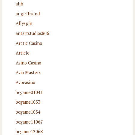
ahh
ai-girlfriend
Allyspin
antartstudios806
Arctic Casino
Article
Asino Casino
Avia Masters
Avocasino
bcgame01041
bcgame1033
bcgame1034
bcgame11067
bcgame12068