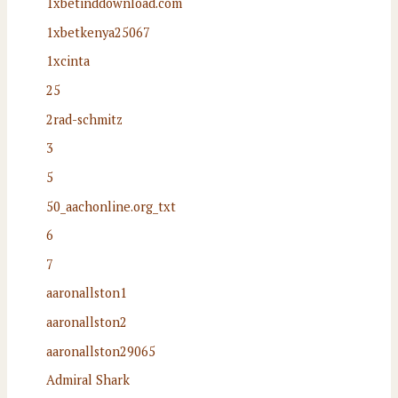
1xbetinddownload.com
1xbetkenya25067
1xcinta
25
2rad-schmitz
3
5
50_aachonline.org_txt
6
7
aaronallston1
aaronallston2
aaronallston29065
Admiral Shark