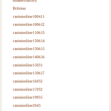
bomberhistory
Britsino
casinionline100411
casinionline100652
casinionline110653
casinionline130654
casinionline130655
casinionline140656
casinionline15031
casinionline150657
casinionline16032
casinionline17032
casinionline19035
casinionline2043