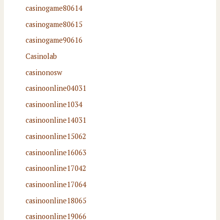
casinogame80614
casinogame80615
casinogame90616
Casinolab
casinonosw
casinoonline04031
casinoonline1034
casinoonline14031
casinoonline15062
casinoonline16063
casinoonline17042
casinoonline17064
casinoonline18065
casinoonline19066