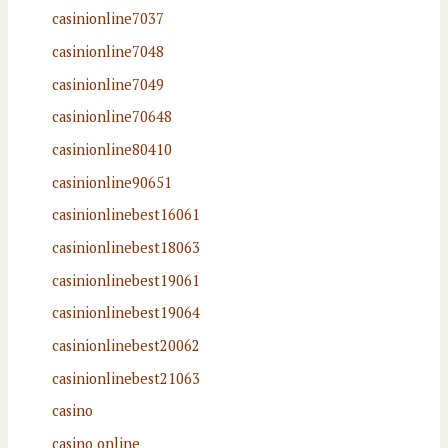
casinionline7037
casinionline7048
casinionline7049
casinionline70648
casinionline80410
casinionline90651
casinionlinebest16061
casinionlinebest18063
casinionlinebest19061
casinionlinebest19064
casinionlinebest20062
casinionlinebest21063
casino
casino online