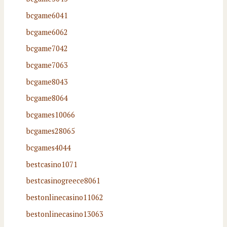
bcgame6041
bcgame6062
bcgame7042
bcgame7063
bcgame8043
bcgame8064
bcgames10066
bcgames28065
bcgames4044
bestcasino1071
bestcasinogreece8061
bestonlinecasino11062
bestonlinecasino13063