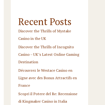
Recent Posts
Discover the Thrills of Mystake
Casino in the UK
Discover the Thrills of Incognito
Casino – UK’s Latest Online Gaming
Destination
Découvrez le Westace Casino en
Ligne avec des Bonus Attractifs en
France
Scopri il Potere del Re: Recensione
di Kingmaker Casino in Italia