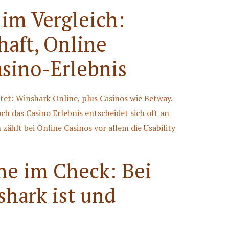
im Vergleich:
aft, Online
sino-Erlebnis
tet: Winshark Online, plus Casinos wie Betway.
och das Casino Erlebnis entscheidet sich oft an
ählt bei Online Casinos vor allem die Usability
ne im Check: Bei
hark ist und