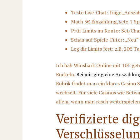
Teste Live-Chat: frage „Ausza
Mach 5€ Einzahlung, setz 1 S
Prüf Limits im Konto: Set/Cha
Schau auf Spiele-Filter: „Neu“
Leg dir Limits fest: z.B. 20€ 
Ich hab Winshark Online mit 10€ gete
Ruckeln.
Bei mir ging eine Auszahlun
Rubrik findet man ein klares Casino
wechselt. Für viele Casinos wie Betw
allem, wenn man rasch weiterspiele
Verifizierte di
Verschlüsselu