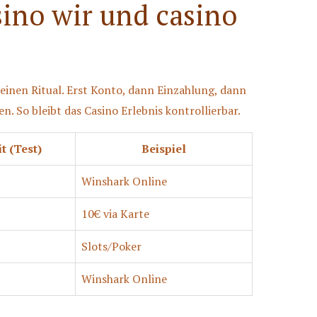
sino wir und casino
leinen Ritual. Erst Konto, dann Einzahlung, dann
. So bleibt das Casino Erlebnis kontrollierbar.
t (Test)
Beispiel
Winshark Online
10€ via Karte
Slots/Poker
Winshark Online