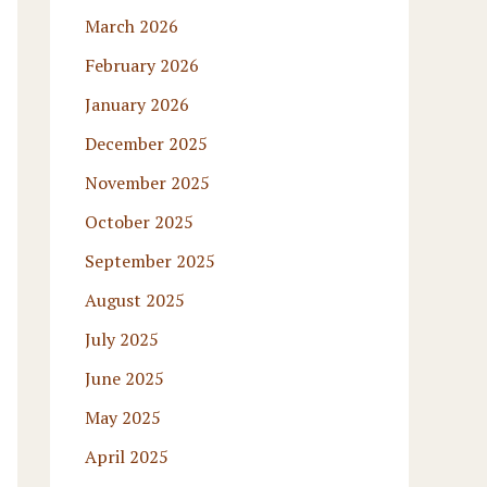
March 2026
February 2026
January 2026
December 2025
November 2025
October 2025
September 2025
August 2025
July 2025
June 2025
May 2025
April 2025