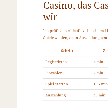
Casino, das Ca
wir
Ich prüfe den Ablauf like bei einem k
Spiele wählen, dann Auszahlung testen
Schritt
Zei
Registrieren
4 min
Einzahlen
2 min
Spiel starten
1–3 min
Auszahlung
35 min