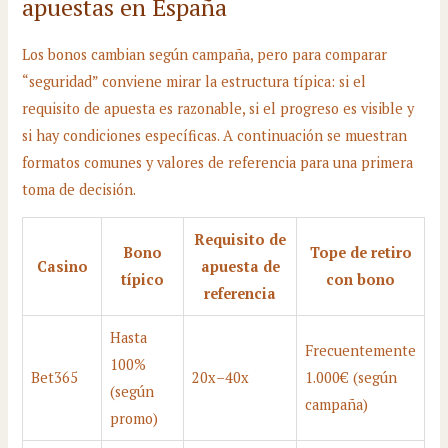
apuestas en España
Los bonos cambian según campaña, pero para comparar
“seguridad” conviene mirar la estructura típica: si el
requisito de apuesta es razonable, si el progreso es visible y
si hay condiciones específicas. A continuación se muestran
formatos comunes y valores de referencia para una primera
toma de decisión.
Requisito de
Bono
Tope de retiro
Casino
apuesta de
típico
con bono
referencia
Hasta
Frecuentemente
100%
Bet365
20x–40x
1.000€ (según
(según
campaña)
promo)