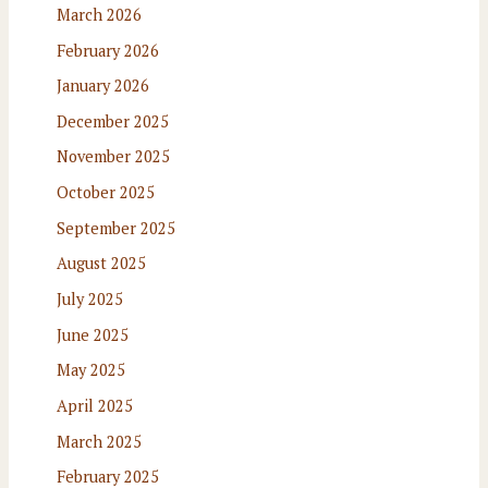
March 2026
February 2026
January 2026
December 2025
November 2025
October 2025
September 2025
August 2025
July 2025
June 2025
May 2025
April 2025
March 2025
February 2025