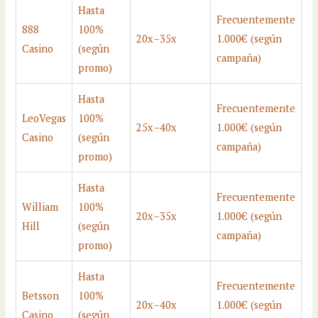
Hasta
Frecuentemente
888
100%
20x–35x
1.000€ (según
Casino
(según
campaña)
promo)
Hasta
Frecuentemente
LeoVegas
100%
25x–40x
1.000€ (según
Casino
(según
campaña)
promo)
Hasta
Frecuentemente
William
100%
20x–35x
1.000€ (según
Hill
(según
campaña)
promo)
Hasta
Frecuentemente
Betsson
100%
20x–40x
1.000€ (según
Casino
(según