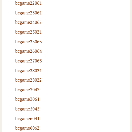
bcgame22061
bcgame23061
bcgame24062
bcgame25021
bcgame25063
bcgame26064
bcgame27065
bcgame28021
bcgame28022
bcgame3043
bcgame3061
bcgame5045
bcgame6041
bcgame6062