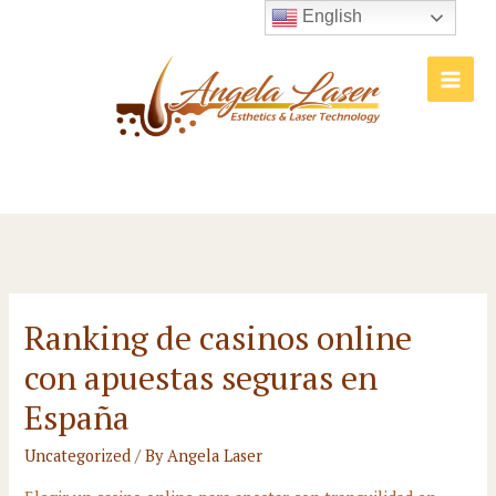
Skip
English
to
content
Main
Men
Ranking de casinos online
con apuestas seguras en
España
Uncategorized
/ By
Angela Laser