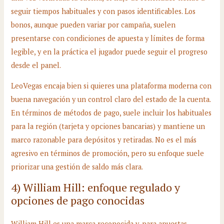
seguir tiempos habituales y con pasos identificables. Los
bonos, aunque pueden variar por campaña, suelen
presentarse con condiciones de apuesta y límites de forma
legible, y en la práctica el jugador puede seguir el progreso
desde el panel.
LeoVegas encaja bien si quieres una plataforma moderna con
buena navegación y un control claro del estado de la cuenta.
En términos de métodos de pago, suele incluir los habituales
para la región (tarjeta y opciones bancarias) y mantiene un
marco razonable para depósitos y retiradas. No es el más
agresivo en términos de promoción, pero su enfoque suele
priorizar una gestión de saldo más clara.
4) William Hill: enfoque regulado y
opciones de pago conocidas
William Hill es una marca reconocida y, para apuestas