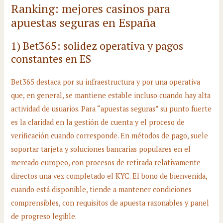
Ranking: mejores casinos para
apuestas seguras en España
1) Bet365: solidez operativa y pagos
constantes en ES
Bet365 destaca por su infraestructura y por una operativa
que, en general, se mantiene estable incluso cuando hay alta
actividad de usuarios. Para “apuestas seguras” su punto fuerte
es la claridad en la gestión de cuenta y el proceso de
verificación cuando corresponde. En métodos de pago, suele
soportar tarjeta y soluciones bancarias populares en el
mercado europeo, con procesos de retirada relativamente
directos una vez completado el KYC. El bono de bienvenida,
cuando está disponible, tiende a mantener condiciones
comprensibles, con requisitos de apuesta razonables y panel
de progreso legible.