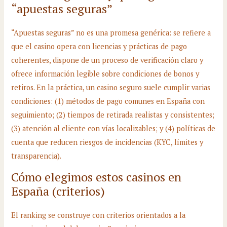
“apuestas seguras”
“Apuestas seguras” no es una promesa genérica: se refiere a
que el casino opera con licencias y prácticas de pago
coherentes, dispone de un proceso de verificación claro y
ofrece información legible sobre condiciones de bonos y
retiros. En la práctica, un casino seguro suele cumplir varias
condiciones: (1) métodos de pago comunes en España con
seguimiento; (2) tiempos de retirada realistas y consistentes;
(3) atención al cliente con vías localizables; y (4) políticas de
cuenta que reducen riesgos de incidencias (KYC, límites y
transparencia).
Cómo elegimos estos casinos en
España (criterios)
El ranking se construye con criterios orientados a la