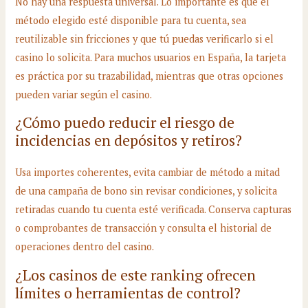
No hay una respuesta universal. Lo importante es que el
método elegido esté disponible para tu cuenta, sea
reutilizable sin fricciones y que tú puedas verificarlo si el
casino lo solicita. Para muchos usuarios en España, la tarjeta
es práctica por su trazabilidad, mientras que otras opciones
pueden variar según el casino.
¿Cómo puedo reducir el riesgo de
incidencias en depósitos y retiros?
Usa importes coherentes, evita cambiar de método a mitad
de una campaña de bono sin revisar condiciones, y solicita
retiradas cuando tu cuenta esté verificada. Conserva capturas
o comprobantes de transacción y consulta el historial de
operaciones dentro del casino.
¿Los casinos de este ranking ofrecen
límites o herramientas de control?