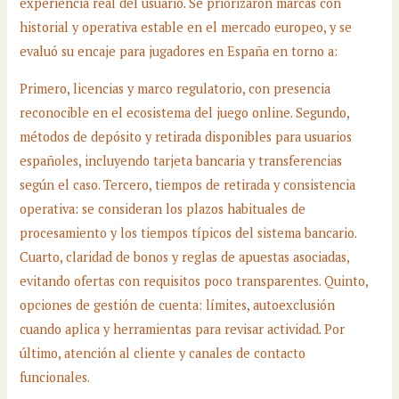
experiencia real del usuario. Se priorizaron marcas con
historial y operativa estable en el mercado europeo, y se
evaluó su encaje para jugadores en España en torno a:
Primero, licencias y marco regulatorio, con presencia
reconocible en el ecosistema del juego online. Segundo,
métodos de depósito y retirada disponibles para usuarios
españoles, incluyendo tarjeta bancaria y transferencias
según el caso. Tercero, tiempos de retirada y consistencia
operativa: se consideran los plazos habituales de
procesamiento y los tiempos típicos del sistema bancario.
Cuarto, claridad de bonos y reglas de apuestas asociadas,
evitando ofertas con requisitos poco transparentes. Quinto,
opciones de gestión de cuenta: límites, autoexclusión
cuando aplica y herramientas para revisar actividad. Por
último, atención al cliente y canales de contacto
funcionales.