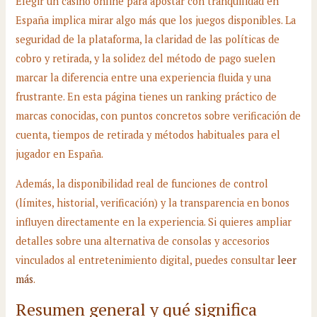
Elegir un casino online para apostar con tranquilidad en
España implica mirar algo más que los juegos disponibles. La
seguridad de la plataforma, la claridad de las políticas de
cobro y retirada, y la solidez del método de pago suelen
marcar la diferencia entre una experiencia fluida y una
frustrante. En esta página tienes un ranking práctico de
marcas conocidas, con puntos concretos sobre verificación de
cuenta, tiempos de retirada y métodos habituales para el
jugador en España.
Además, la disponibilidad real de funciones de control
(límites, historial, verificación) y la transparencia en bonos
influyen directamente en la experiencia. Si quieres ampliar
detalles sobre una alternativa de consolas y accesorios
vinculados al entretenimiento digital, puedes consultar
leer
más
.
Resumen general y qué significa