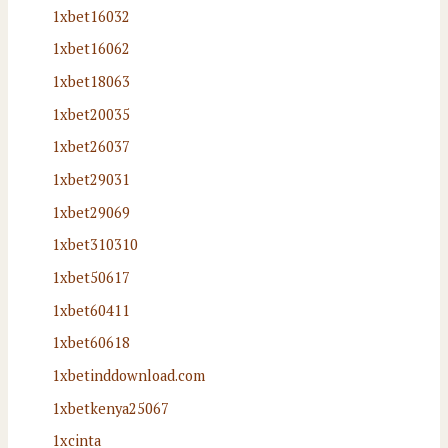
1xbet16032
1xbet16062
1xbet18063
1xbet20035
1xbet26037
1xbet29031
1xbet29069
1xbet310310
1xbet50617
1xbet60411
1xbet60618
1xbetinddownload.com
1xbetkenya25067
1xcinta