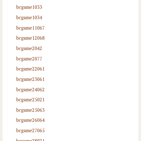
bcgame1033
bcgame1034
bcgame11067
bcgame12068
bcgame2042
bcgame2077
bcgame22061
bcgame23061
bcgame24062
bcgame25021
bcgame25063
bcgame26064
bcgame27065
bcgame28021