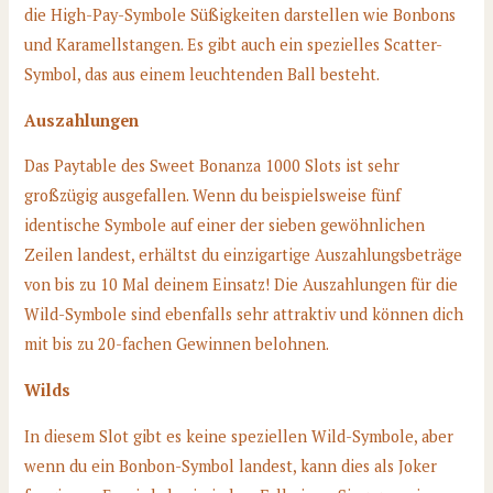
die High-Pay-Symbole Süßigkeiten darstellen wie Bonbons
und Karamellstangen. Es gibt auch ein spezielles Scatter-
Symbol, das aus einem leuchtenden Ball besteht.
Auszahlungen
Das Paytable des Sweet Bonanza 1000 Slots ist sehr
großzügig ausgefallen. Wenn du beispielsweise fünf
identische Symbole auf einer der sieben gewöhnlichen
Zeilen landest, erhältst du einzigartige Auszahlungsbeträge
von bis zu 10 Mal deinem Einsatz! Die Auszahlungen für die
Wild-Symbole sind ebenfalls sehr attraktiv und können dich
mit bis zu 20-fachen Gewinnen belohnen.
Wilds
In diesem Slot gibt es keine speziellen Wild-Symbole, aber
wenn du ein Bonbon-Symbol landest, kann dies als Joker