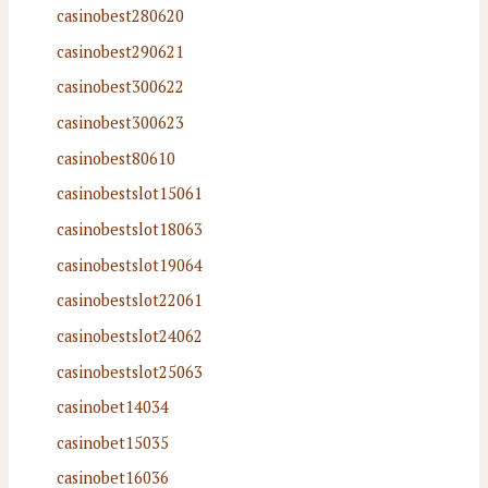
casinobest280620
casinobest290621
casinobest300622
casinobest300623
casinobest80610
casinobestslot15061
casinobestslot18063
casinobestslot19064
casinobestslot22061
casinobestslot24062
casinobestslot25063
casinobet14034
casinobet15035
casinobet16036