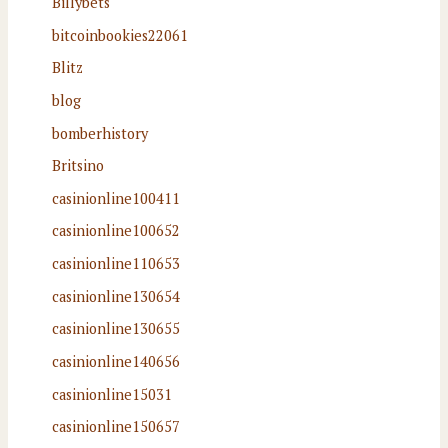
Billybets
bitcoinbookies22061
Blitz
blog
bomberhistory
Britsino
casinionline100411
casinionline100652
casinionline110653
casinionline130654
casinionline130655
casinionline140656
casinionline15031
casinionline150657