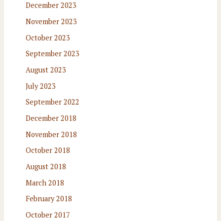
December 2023
November 2023
October 2023
September 2023
August 2023
July 2023
September 2022
December 2018
November 2018
October 2018
August 2018
March 2018
February 2018
October 2017