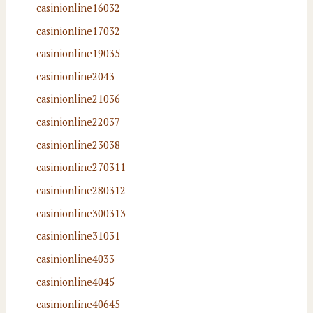
casinionline16032
casinionline17032
casinionline19035
casinionline2043
casinionline21036
casinionline22037
casinionline23038
casinionline270311
casinionline280312
casinionline300313
casinionline31031
casinionline4033
casinionline4045
casinionline40645