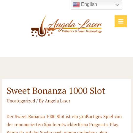
Skip
English
to
content
Main
Men
Sweet Bonanza 1000 Slot
Uncategorized
/ By
Angela Laser
Der Sweet Bonanza 1000 Slot ist ein großartiges Spiel von
der renommierten Spieleentwicklerfirma Pragmatic Play.
Wenn du auf der Suche nach einem einfachen, aber