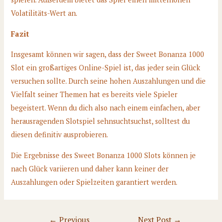
Volatilitäts-Wert an.
Fazit
Insgesamt können wir sagen, dass der Sweet Bonanza 1000
Slot ein großartiges Online-Spiel ist, das jeder sein Glück
versuchen sollte. Durch seine hohen Auszahlungen und die
Vielfalt seiner Themen hat es bereits viele Spieler
begeistert. Wenn du dich also nach einem einfachen, aber
herausragenden Slotspiel sehnsuchtsuchst, solltest du
diesen definitiv ausprobieren.
Die Ergebnisse des Sweet Bonanza 1000 Slots können je
nach Glück variieren und daher kann keiner der
Auszahlungen oder Spielzeiten garantiert werden.
Post
←
Previous
Next Post
→