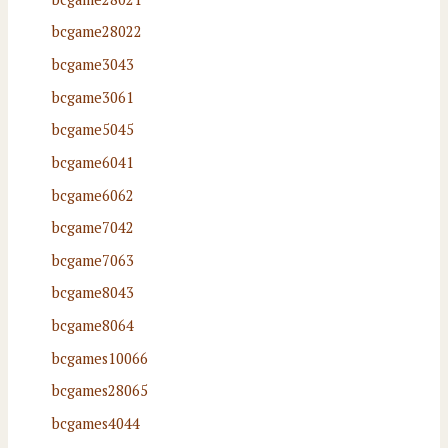
bcgame28022
bcgame3043
bcgame3061
bcgame5045
bcgame6041
bcgame6062
bcgame7042
bcgame7063
bcgame8043
bcgame8064
bcgames10066
bcgames28065
bcgames4044