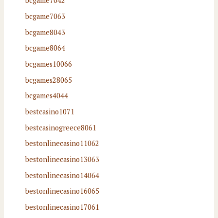
bcgame7042
bcgame7063
bcgame8043
bcgame8064
bcgames10066
bcgames28065
bcgames4044
bestcasino1071
bestcasinogreece8061
bestonlinecasino11062
bestonlinecasino13063
bestonlinecasino14064
bestonlinecasino16065
bestonlinecasino17061