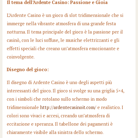
Il tema dell’Ardente Casino: Passione e Gioia
L’Ardente Casino è un gioco di slot tridimensionale che si
immerge nella vibrante atmosfera di una grande festa
notturna. Il tema principale del gioco è la passione per il
casinò, con le luci soffuse, le musiche elettrizzanti e gli
effetti speciali che creano un’atmosfera emozionante e
coinvolgente.
Disegno del gioco:
Il disegno di Ardente Casino è uno degli aspetti più
interessanti del gioco. Il gioco si svolge su una griglia 5×4,
con i simboli che rotolano sullo schermo in modo
tridimensionale
http://ardentecasinoit.com/
e realistico. I
colori sono vivaci e accesi, creando un’atmosfera di
eccitazione e speranza. Il tabellone dei pagamenti è
chiaramente visibile alla sinistra dello schermo.