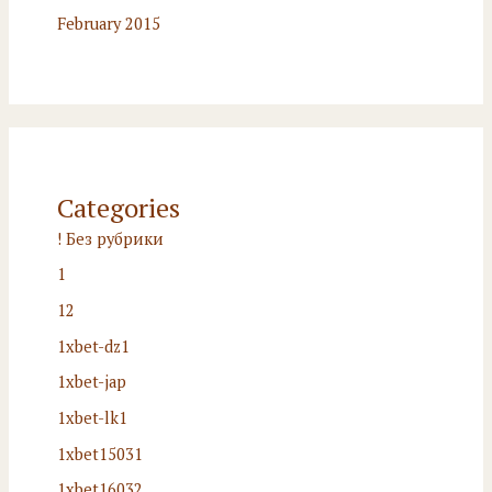
February 2015
Categories
! Без рубрики
1
12
1xbet-dz1
1xbet-jap
1xbet-lk1
1xbet15031
1xbet16032