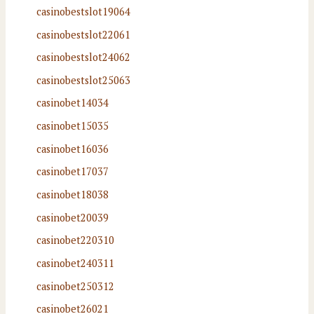
casinobestslot19064
casinobestslot22061
casinobestslot24062
casinobestslot25063
casinobet14034
casinobet15035
casinobet16036
casinobet17037
casinobet18038
casinobet20039
casinobet220310
casinobet240311
casinobet250312
casinobet26021