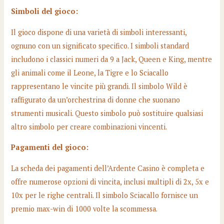
Simboli del gioco:
Il gioco dispone di una varietà di simboli interessanti,
ognuno con un significato specifico. I simboli standard
includono i classici numeri da 9 a Jack, Queen e King, mentre
gli animali come il Leone, la Tigre e lo Sciacallo
rappresentano le vincite più grandi. Il simbolo Wild è
raffigurato da un’orchestrina di donne che suonano
strumenti musicali. Questo simbolo può sostituire qualsiasi
altro simbolo per creare combinazioni vincenti.
Pagamenti del gioco:
La scheda dei pagamenti dell’Ardente Casino è completa e
offre numerose opzioni di vincita, inclusi multipli di 2x, 5x e
10x per le righe centrali. Il simbolo Sciacallo fornisce un
premio max-win di 1000 volte la scommessa.