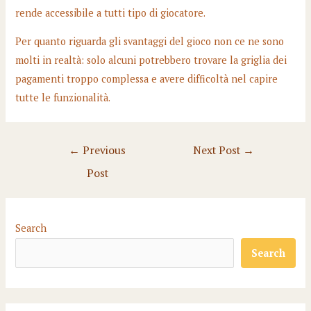
rende accessibile a tutti tipo di giocatore.
Per quanto riguarda gli svantaggi del gioco non ce ne sono
molti in realtà: solo alcuni potrebbero trovare la griglia dei
pagamenti troppo complessa e avere difficoltà nel capire
tutte le funzionalità.
Post
←
Previous
Next Post
→
navigation
Post
Search
Search