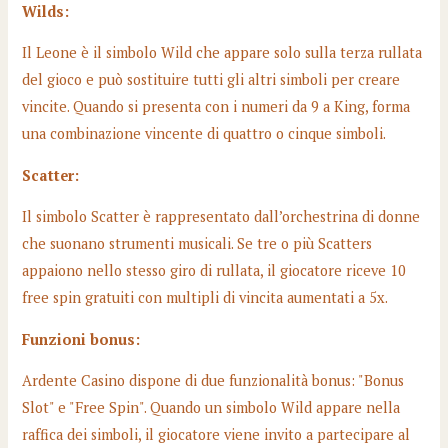
Wilds:
Il Leone è il simbolo Wild che appare solo sulla terza rullata
del gioco e può sostituire tutti gli altri simboli per creare
vincite. Quando si presenta con i numeri da 9 a King, forma
una combinazione vincente di quattro o cinque simboli.
Scatter:
Il simbolo Scatter è rappresentato dall’orchestrina di donne
che suonano strumenti musicali. Se tre o più Scatters
appaiono nello stesso giro di rullata, il giocatore riceve 10
free spin gratuiti con multipli di vincita aumentati a 5x.
Funzioni bonus:
Ardente Casino dispone di due funzionalità bonus: "Bonus
Slot" e "Free Spin". Quando un simbolo Wild appare nella
raffica dei simboli, il giocatore viene invito a partecipare al