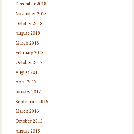
December 2018
November 2018
October 2018
August 2018
March 2018
February 2018
October 2017
August 2017
April 2017
January 2017
September 2016
March 2016
October 2015
August 2015