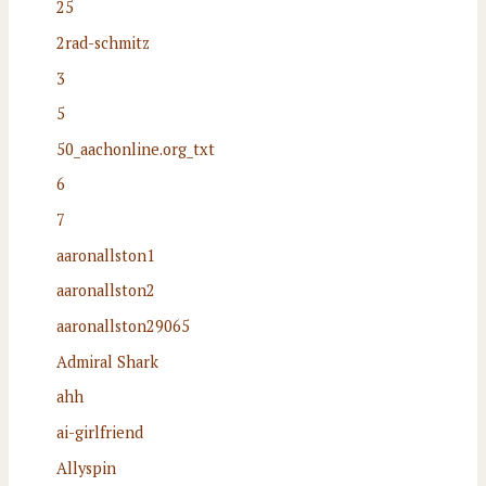
25
2rad-schmitz
3
5
50_aachonline.org_txt
6
7
aaronallston1
aaronallston2
aaronallston29065
Admiral Shark
ahh
ai-girlfriend
Allyspin