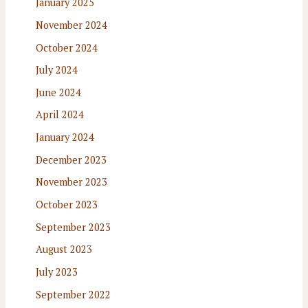
January 2025
November 2024
October 2024
July 2024
June 2024
April 2024
January 2024
December 2023
November 2023
October 2023
September 2023
August 2023
July 2023
September 2022