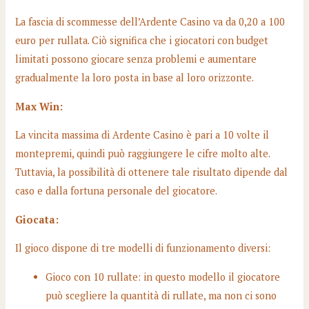
La fascia di scommesse dell’Ardente Casino va da 0,20 a 100
euro per rullata. Ciò significa che i giocatori con budget
limitati possono giocare senza problemi e aumentare
gradualmente la loro posta in base al loro orizzonte.
Max Win:
La vincita massima di Ardente Casino è pari a 10 volte il
montepremi, quindi può raggiungere le cifre molto alte.
Tuttavia, la possibilità di ottenere tale risultato dipende dal
caso e dalla fortuna personale del giocatore.
Giocata:
Il gioco dispone di tre modelli di funzionamento diversi:
Gioco con 10 rullate: in questo modello il giocatore
può scegliere la quantità di rullate, ma non ci sono