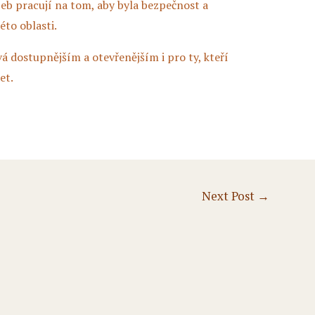
žeb pracují na tom, aby byla bezpečnost a
éto oblasti.
vá dostupnějším a otevřenějším i pro ty, kteří
et.
Next Post
→