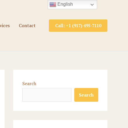
English
vices
Contact
Call: +1 (917) 495-7110
Search
Search