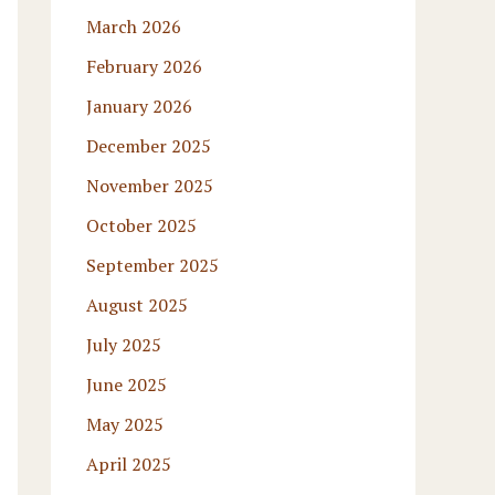
March 2026
February 2026
January 2026
December 2025
November 2025
October 2025
September 2025
August 2025
July 2025
June 2025
May 2025
April 2025