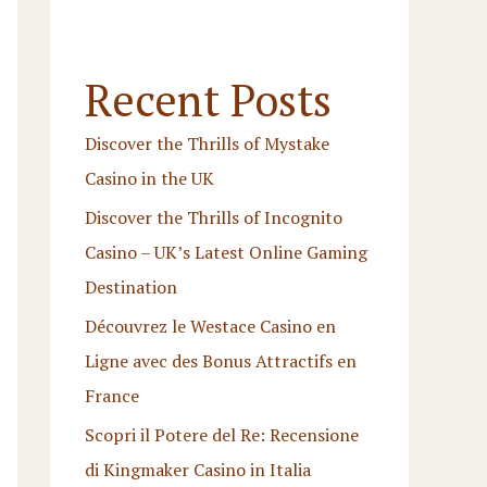
Recent Posts
Discover the Thrills of Mystake
Casino in the UK
Discover the Thrills of Incognito
Casino – UK’s Latest Online Gaming
Destination
Découvrez le Westace Casino en
Ligne avec des Bonus Attractifs en
France
Scopri il Potere del Re: Recensione
di Kingmaker Casino in Italia