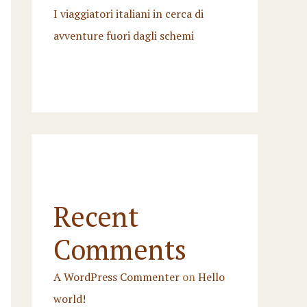
I viaggiatori italiani in cerca di
avventure fuori dagli schemi
Recent
Comments
A WordPress Commenter
on
Hello
world!