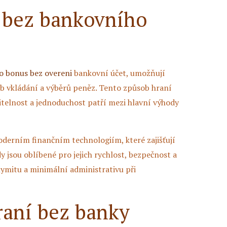
o bez bankovního
o bonus bez overeni
bankovní účet, umožňují
ob vkládání a výběrů peněz. Tento způsob hraní
itelnost a jednoduchost patří mezi hlavní výhody
oderním finančním technologiím, které zajišťují
jsou oblíbené pro jejich rychlost, bezpečnost a
ymitu a minimální administrativu při
hraní bez banky