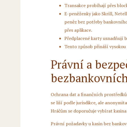
Transakce probíhají přes bloc
E-peněženky jako Skrill, Nete
peněz bez potřeby bankovního 
přes aplikace.
Předplacené karty usnadňují 
Tento způsob přináší vysokou f
Právní a bezpe
bezbankovních
Ochrana dat a finančních prostředků 
se liší podle jurisdikce, ale anonymi
Hráčům se doporučuje vybírat kasina 
Právní požadavky u kasin bez bankov