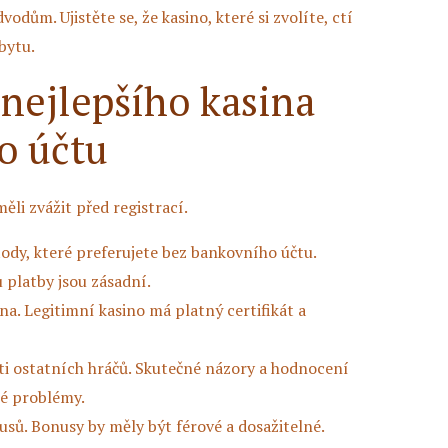
dům. Ujistěte se, že kasino, které si zvolíte, ctí
bytu.
 nejlepšího kasina
o účtu
měli zvážit před registrací.
tody, které preferujete bez bankovního účtu.
platby jsou zásadní.
sina. Legitimní kasino má platný certifikát a
sti ostatních hráčů. Skutečné názory a hodnocení
é problémy.
sů. Bonusy by měly být férové a dosažitelné.