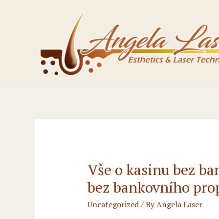
Skip
to
content
Vše o kasinu bez ba
bez bankovního pro
Uncategorized
/ By
Angela Laser