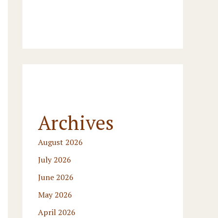
Archives
August 2026
July 2026
June 2026
May 2026
April 2026