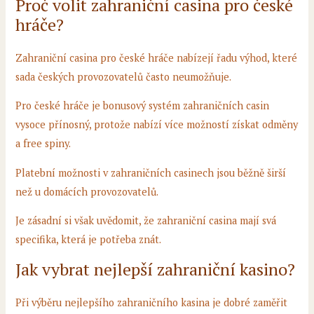
Proč volit zahraniční casina pro české
hráče?
Zahraniční casina pro české hráče nabízejí řadu výhod, které
sada českých provozovatelů často neumožňuje.
Pro české hráče je bonusový systém zahraničních casin
vysoce přínosný, protože nabízí více možností získat odměny
a free spiny.
Platební možnosti v zahraničních casinech jsou běžně širší
než u domácích provozovatelů.
Je zásadní si však uvědomit, že zahraniční casina mají svá
specifika, která je potřeba znát.
Jak vybrat nejlepší zahraniční kasino?
Při výběru nejlepšího zahraničního kasina je dobré zaměřit