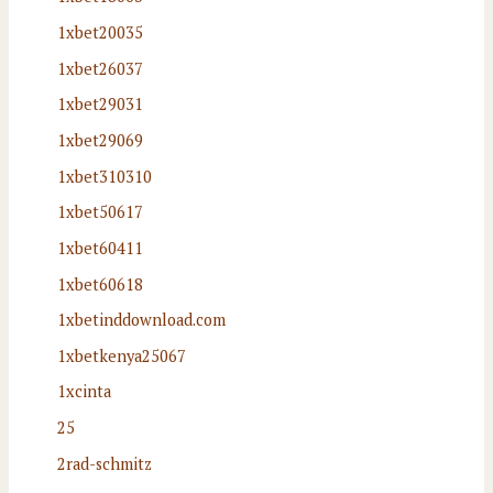
1xbet20035
1xbet26037
1xbet29031
1xbet29069
1xbet310310
1xbet50617
1xbet60411
1xbet60618
1xbetinddownload.com
1xbetkenya25067
1xcinta
25
2rad-schmitz