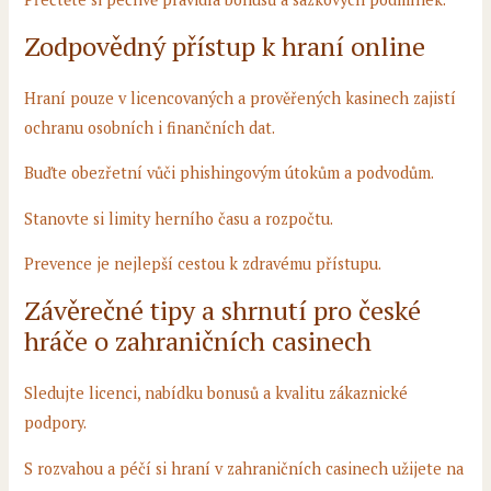
Zodpovědný přístup k hraní online
Hraní pouze v licencovaných a prověřených kasinech zajistí
ochranu osobních i finančních dat.
Buďte obezřetní vůči phishingovým útokům a podvodům.
Stanovte si limity herního času a rozpočtu.
Prevence je nejlepší cestou k zdravému přístupu.
Závěrečné tipy a shrnutí pro české
hráče o zahraničních casinech
Sledujte licenci, nabídku bonusů a kvalitu zákaznické
podpory.
S rozvahou a péčí si hraní v zahraničních casinech užijete na