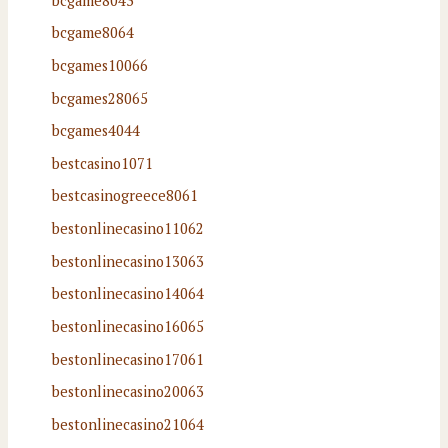
bcgame8043
bcgame8064
bcgames10066
bcgames28065
bcgames4044
bestcasino1071
bestcasinogreece8061
bestonlinecasino11062
bestonlinecasino13063
bestonlinecasino14064
bestonlinecasino16065
bestonlinecasino17061
bestonlinecasino20063
bestonlinecasino21064