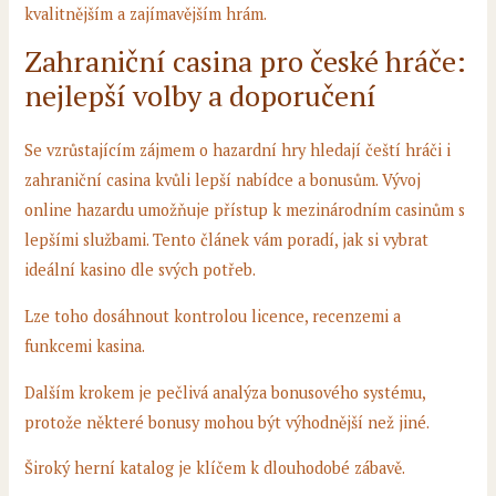
kvalitnějším a zajímavějším hrám.
Zahraniční casina pro české hráče:
nejlepší volby a doporučení
Se vzrůstajícím zájmem o hazardní hry hledají čeští hráči i
zahraniční casina kvůli lepší nabídce a bonusům. Vývoj
online hazardu umožňuje přístup k mezinárodním casinům s
lepšími službami. Tento článek vám poradí, jak si vybrat
ideální kasino dle svých potřeb.
Lze toho dosáhnout kontrolou licence, recenzemi a
funkcemi kasina.
Dalším krokem je pečlivá analýza bonusového systému,
protože některé bonusy mohou být výhodnější než jiné.
Široký herní katalog je klíčem k dlouhodobé zábavě.