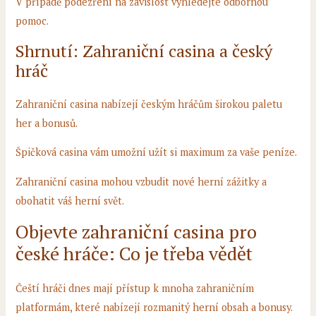
V případě podezření na závislost vyhledejte odbornou
pomoc.
Shrnutí: Zahraniční casina a český
hráč
Zahraniční casina nabízejí českým hráčům širokou paletu
her a bonusů.
Špičková casina vám umožní užít si maximum za vaše peníze.
Zahraniční casina mohou vzbudit nové herní zážitky a
obohatit váš herní svět.
Objevte zahraniční casina pro
české hráče: Co je třeba vědět
Čeští hráči dnes mají přístup k mnoha zahraničním
platformám, které nabízejí rozmanitý herní obsah a bonusy.