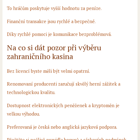
To hráčům poskytuje vyšší hodnotu za peníze.
Finanční transakce jsou rychlé a bezpečné.
Díky rychlé pomoci je komunikace bezproblémová.
Na co si dát pozor při výběru
zahraničního kasina
Bez licencí byste měli být velmi opatrní.
Renomovaní producenti zaručují skvělý herní zážitek a
technologickou kvalitu.
Dostupnost elektronických peněženek a kryptoměn je
velkou výhodou.
Preferovaná je česká nebo anglická jazyková podpora.
Přečtěte si pečlivě pravidla bonusů a sázkových podmínek.