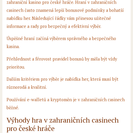
zahraniční kasino pro české hráče. Hraní v zahraničních
casinech často znamená lepší bonusové podmínky a bohatší
nabídku her. Následující řádky vám přinesou užitečné
informace a rady pro bezpečný a efektivní výběr.
Úspěšné hraní začíná výběrem správného a bezpečného
kasina.
Přehlednost a férovost pravidel bonusů by měla být vždy
prioritou.
Dalším kritériem pro výběr je nabídka her, která musí být
různorodá a kvalitní.
Používání e-walletů a kryptoměn je v zahraničních casinech
běžné.
Výhody hra v zahraničních casinech
pro české hráče