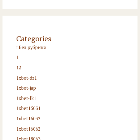
Categories
! Без рубрики
1
12
1xbet-dz1
1xbet-jap
1xbet-lk1
1xbet15031
1xbet16032
1xbet16062
1xbet18063