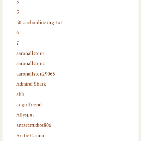
3
5
50_aachonline.org_txt
6
7
aaronallston1
aaronallston2
aaronallston29065
Admiral Shark
ahh
ai-girlfriend
Allyspin
antartstudios806
Arctic Casino