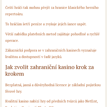
Čeští hráči tak mohou přejít za hranice klasického herního
repertoáru.
To hráčům šetří peníze a zvyšuje jejich šance uspět.
Větší nabídka platebních metod zajišťuje pohodlné a rychlé
operace.
Zákaznická podpora se v zahraničních kasinech vyznačuje
kvalitou a dostupností v řadě jazyků.
Jak zvolit zahraniční kasino krok za
krokem
Bezplatná, jasná a důvěryhodná licence je základní pojistkou
férové hry.
Kvalitní kasino nabízí hry od předních tvůrců jako NetEnt,