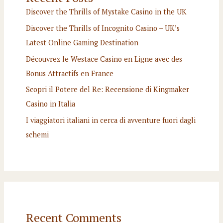
Discover the Thrills of Mystake Casino in the UK
Discover the Thrills of Incognito Casino – UK’s
Latest Online Gaming Destination
Découvrez le Westace Casino en Ligne avec des
Bonus Attractifs en France
Scopri il Potere del Re: Recensione di Kingmaker
Casino in Italia
I viaggiatori italiani in cerca di avventure fuori dagli
schemi
Recent Comments