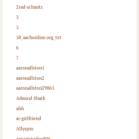
2rad-schmitz
3
5
50_aachonline.org_txt
6
7
aaronallston1
aaronallston2
aaronallston29065
Admiral Shark
ahh
ai-girlfriend
Allyspin
antartstudios806