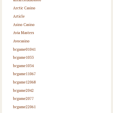
Arctic Casino
Article
Asino Casino
Avia Masters
Avocasino
bcgame01041
bcgame1033
bcgame1034
bcgame11067
bcgame12068
bcgame2042
bcgame2077
bcgame22061