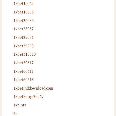
1xbet16062
1xbet18063
1xbet20035
1xbet26037
1xbet29031
1xbet29069
1xbet310310
1xbet50617
1xbet60411
1xbet60618
1xbetinddownload.com
1xbetkenya25067
1xcinta
25