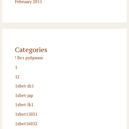
February 2015
Categories
! Без рубрики
1
12
1xbet-dz1
1xbet-jap
1xbet-lk1
1xbet15031
1xbet16032