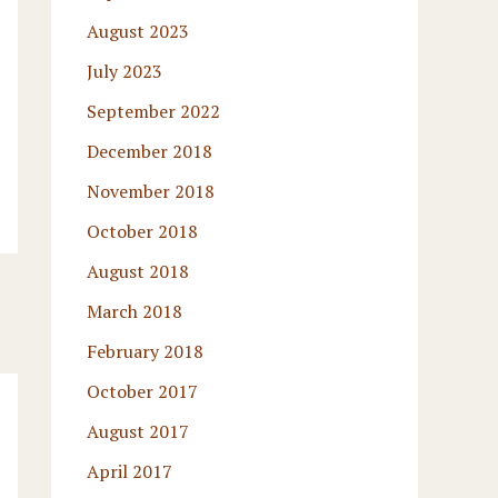
August 2023
July 2023
September 2022
December 2018
November 2018
October 2018
August 2018
March 2018
February 2018
October 2017
August 2017
April 2017