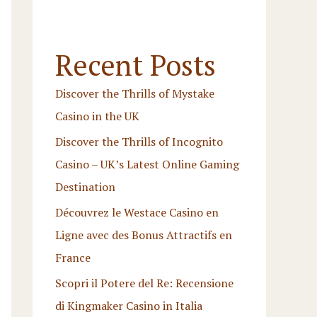
Recent Posts
Discover the Thrills of Mystake
Casino in the UK
Discover the Thrills of Incognito
Casino – UK’s Latest Online Gaming
Destination
Découvrez le Westace Casino en
Ligne avec des Bonus Attractifs en
France
Scopri il Potere del Re: Recensione
di Kingmaker Casino in Italia