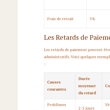
Frais de retrait
3%
Les Retards de Paiem
Les retards de paiement peuvent êtr
administratifs. Voici quelques exemp
:
Durée
Causes
moyenne
Co
courantes
du retard
Problèmes
Vé
2-3 jours