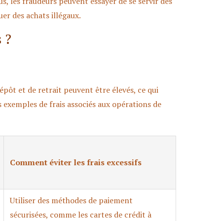
lus, les fraudeurs peuvent essayer de se servir des
er des achats illégaux.
 ?
épôt et de retrait peuvent être élevés, ce qui
s exemples de frais associés aux opérations de
Comment éviter les frais excessifs
Utiliser des méthodes de paiement
sécurisées, comme les cartes de crédit à