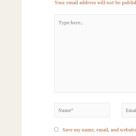
Your email address will not be publis
Type
here..
Name*
Email*
Save my name, email, and website