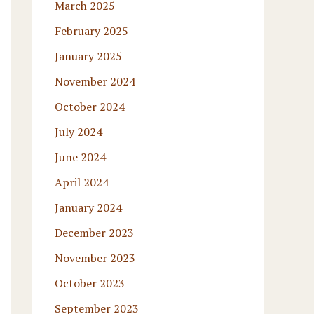
March 2025
February 2025
January 2025
November 2024
October 2024
July 2024
June 2024
April 2024
January 2024
December 2023
November 2023
October 2023
September 2023