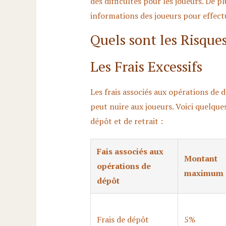
des difficultés pour les joueurs. De p
informations des joueurs pour effectu
Quels sont les Risques
Les Frais Excessifs
Les frais associés aux opérations de d
peut nuire aux joueurs. Voici quelque
dépôt et de retrait :
Fais associés aux
Montant
opérations de
maximum
dépôt
Frais de dépôt
5%