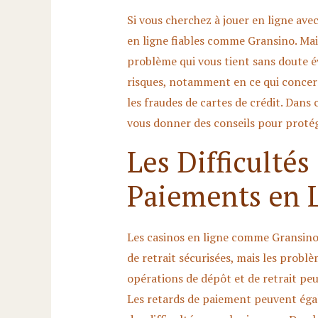
Si vous cherchez à jouer en ligne avec
en ligne fiables comme Gransino. Mais
problème qui vous tient sans doute év
risques, notamment en ce qui concerne
les fraudes de cartes de crédit. Dans 
vous donner des conseils pour protég
Les Difficultés
Paiements en 
Les casinos en ligne comme Gransino[
de retrait sécurisées, mais les problè
opérations de dépôt et de retrait peu
Les retards de paiement peuvent éga