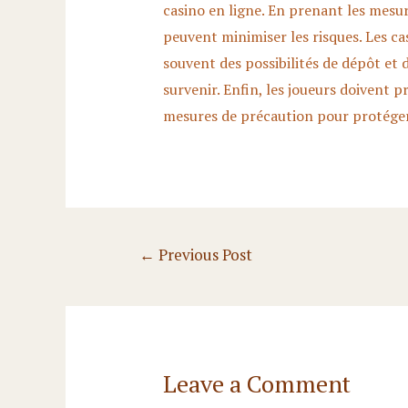
casino en ligne. En prenant les mesu
peuvent minimiser les risques. Les c
souvent des possibilités de dépôt et 
survenir. Enfin, les joueurs doivent 
mesures de précaution pour protéger
Post
←
Previous Post
navigation
Leave a Comment