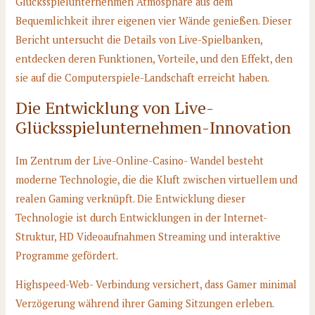
Glücksspielunternehmen Atmosphäre aus dem
Bequemlichkeit ihrer eigenen vier Wände genießen. Dieser
Bericht untersucht die Details von Live-Spielbanken,
entdecken deren Funktionen, Vorteile, und den Effekt, den
sie auf die Computerspiele-Landschaft erreicht haben.
Die Entwicklung von Live-
Glücksspielunternehmen-Innovation
Im Zentrum der Live-Online-Casino- Wandel besteht
moderne Technologie, die die Kluft zwischen virtuellem und
realen Gaming verknüpft. Die Entwicklung dieser
Technologie ist durch Entwicklungen in der Internet-
Struktur, HD Videoaufnahmen Streaming und interaktive
Programme gefördert.
Highspeed-Web- Verbindung versichert, dass Gamer minimal
Verzögerung während ihrer Gaming Sitzungen erleben.