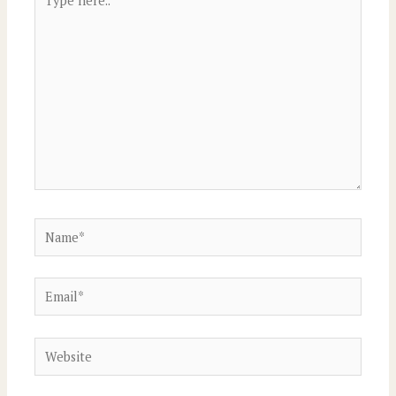
here..
Name*
Email*
Website