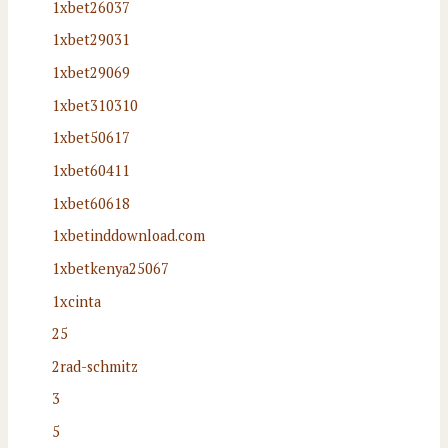
1xbet26037
1xbet29031
1xbet29069
1xbet310310
1xbet50617
1xbet60411
1xbet60618
1xbetinddownload.com
1xbetkenya25067
1xcinta
25
2rad-schmitz
3
5