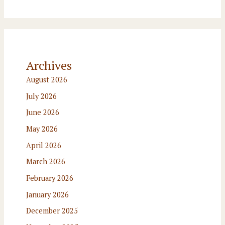
Archives
August 2026
July 2026
June 2026
May 2026
April 2026
March 2026
February 2026
January 2026
December 2025