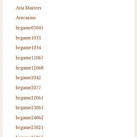
Avia Masters
Avocasino
bcgame01041
bcgame1033
bcgame1034
bcgame11067
bcgame12068
bcgame2042
bcgame2077
bcgame22061
bcgame23061
bcgame24062
bcgame25021