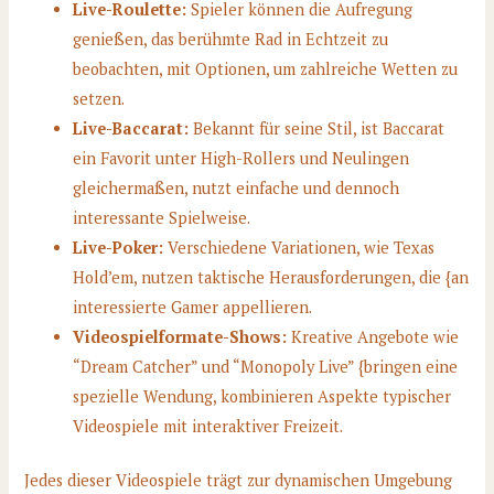
Live-Roulette:
Spieler können die Aufregung
genießen, das berühmte Rad in Echtzeit zu
beobachten, mit Optionen, um zahlreiche Wetten zu
setzen.
Live-Baccarat:
Bekannt für seine Stil, ist Baccarat
ein Favorit unter High-Rollers und Neulingen
gleichermaßen, nutzt einfache und dennoch
interessante Spielweise.
Live-Poker:
Verschiedene Variationen, wie Texas
Hold’em, nutzen taktische Herausforderungen, die {an
interessierte Gamer appellieren.
Videospielformate-Shows:
Kreative Angebote wie
“Dream Catcher” und “Monopoly Live” {bringen eine
spezielle Wendung, kombinieren Aspekte typischer
Videospiele mit interaktiver Freizeit.
Jedes dieser Videospiele trägt zur dynamischen Umgebung