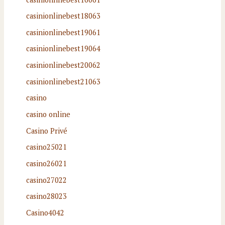
casinionlinebest18063
casinionlinebest19061
casinionlinebest19064
casinionlinebest20062
casinionlinebest21063
casino
casino online
Casino Privé
casino25021
casino26021
casino27022
casino28023
Casino4042