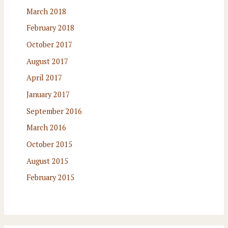
March 2018
February 2018
October 2017
August 2017
April 2017
January 2017
September 2016
March 2016
October 2015
August 2015
February 2015