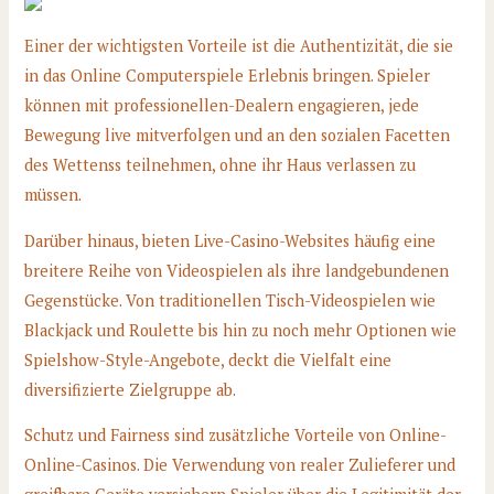
Einer der wichtigsten Vorteile ist die Authentizität, die sie
in das Online Computerspiele Erlebnis bringen. Spieler
können mit professionellen-Dealern engagieren, jede
Bewegung live mitverfolgen und an den sozialen Facetten
des Wettenss teilnehmen, ohne ihr Haus verlassen zu
müssen.
Darüber hinaus, bieten Live-Casino-Websites häufig eine
breitere Reihe von Videospielen als ihre landgebundenen
Gegenstücke. Von traditionellen Tisch-Videospielen wie
Blackjack und Roulette bis hin zu noch mehr Optionen wie
Spielshow-Style-Angebote, deckt die Vielfalt eine
diversifizierte Zielgruppe ab.
Schutz und Fairness sind zusätzliche Vorteile von Online-
Online-Casinos. Die Verwendung von realer Zulieferer und