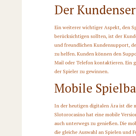
Der Kundenser
Ein weiterer wichtiger Aspekt, den S
berücksichtigen sollten, ist der Kund
und freundlichen Kundensupport, der
zu helfen. Kunden können den Suppor
Mail oder Telefon kontaktieren. Ein 
der Spieler zu gewinnen.
Mobile Spielba
In der heutigen digitalen Ära ist die
Slotorocasino hat eine mobile Version
auch unterwegs zu genießen. Die mob
die gleiche Auswahl an Spielen und F