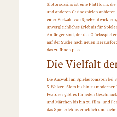
Slotorocasino ist eine Plattform, die
und anderen Casinospielen anbietet.
einer Vielzahl von Spieleentwicklern,
unvergleichliches Erlebnis für Spieler
Anfänger sind, der das Glücksspiel er
auf der Suche nach neuen Herausford
das zu Ihnen passt.
Die Vielfalt d
Die Auswahl an Spielautomaten bei S
3-Walzen-Slots bis hin zu modernen
Features gibt es für jeden Geschmac
und Märchen bis hin zu Film- und Fer
das Spielerlebnis erheblich und ziehe