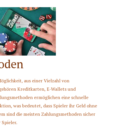
oden
öglichkeit, aus einer Vielzahl von
ehören Kreditkarten, E-Wallets und
lungsmethoden ermöglichen eine schnelle
tion, was bedeutet, dass Spieler ihr Geld ohne
m sind die meisten Zahlungsmethoden sicher
 Spieler.