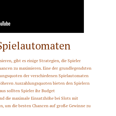
 Spielautomaten
ren, gibt es einige Strategien, die Spieler
ancen zu maximieren. Eine der grundlegendsten
hlungsquoten der verschiedenen Spielautomaten
höheren Auszahlungsquoten bieten den Spielern
us sollten Spieler ihr Budget
d die maximale Einsatzhöhe bei Slots mit
en, um die besten Chancen auf große Gewinne zu