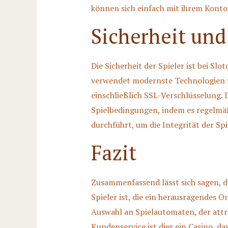
können sich einfach mit ihrem Konto
Sicherheit und
Die Sicherheit der Spieler ist bei Sl
verwendet modernste Technologien zu
einschließlich SSL-Verschlüsselung. 
Spielbedingungen, indem es regelmä
durchführt, um die Integrität der Sp
Fazit
Zusammenfassend lässt sich sagen, d
Spieler ist, die ein herausragendes 
Auswahl an Spielautomaten, der att
Kundenservice ist dies ein Casino, das