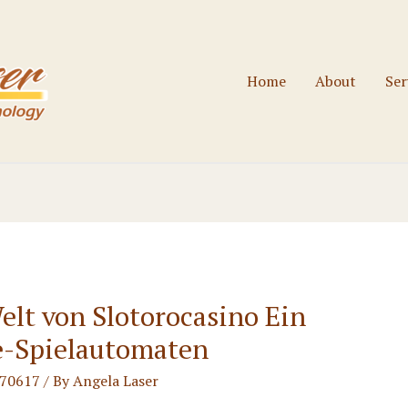
Home
About
Ser
elt von Slotorocasino Ein
ne-Spielautomaten
170617
/ By
Angela Laser