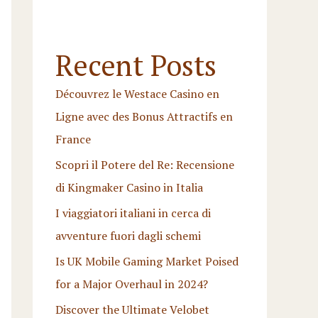
Recent Posts
Découvrez le Westace Casino en
Ligne avec des Bonus Attractifs en
France
Scopri il Potere del Re: Recensione
di Kingmaker Casino in Italia
I viaggiatori italiani in cerca di
avventure fuori dagli schemi
Is UK Mobile Gaming Market Poised
for a Major Overhaul in 2024?
Discover the Ultimate Velobet