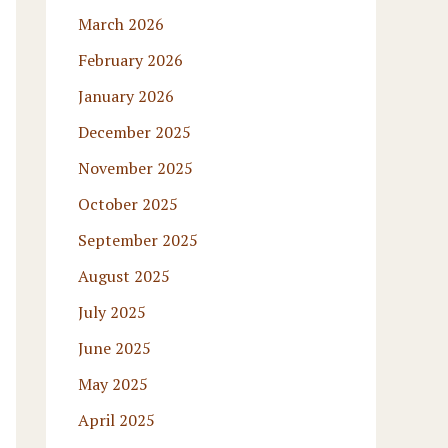
March 2026
February 2026
January 2026
December 2025
November 2025
October 2025
September 2025
August 2025
July 2025
June 2025
May 2025
April 2025