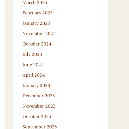
March 2025
February 2025
January 2025
November 2024
October 2024
July 2024
June 2024
April 2024
January 2024
December 2023
November 2023
October 2023
September 2023