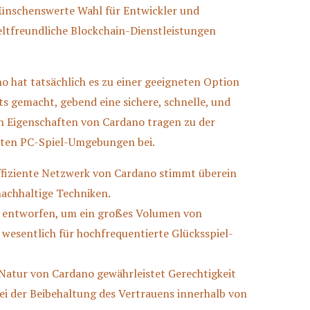
 wünschenswerte Wahl für Entwickler und
ltfreundliche Blockchain-Dienstleistungen
o hat tatsächlich es zu einer geeigneten Option
s gemacht, gebend eine sichere, schnelle, und
en Eigenschaften von Cardano tragen zu der
rten PC-Spiel-Umgebungen bei.
fiziente Netzwerk von Cardano stimmt überein
nachhaltige Techniken.
t entworfen, um ein großes Volumen von
 wesentlich für hochfrequentierte Glücksspiel-
Natur von Cardano gewährleistet Gerechtigkeit
ei der Beibehaltung des Vertrauens innerhalb von