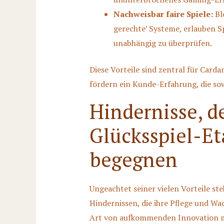
Nachweisbar faire Spiele:
Bl
gerechte’ Systeme, erlauben Sp
unabhängig zu überprüfen.
Diese Vorteile sind zentral für Car
fördern ein Kunde-Erfahrung, die sowo
Hindernisse, 
Glücksspiel-Et
begegnen
Ungeachtet seiner vielen Vorteile s
Hindernissen, die ihre Pflege und Wa
Art von aufkommenden Innovation m