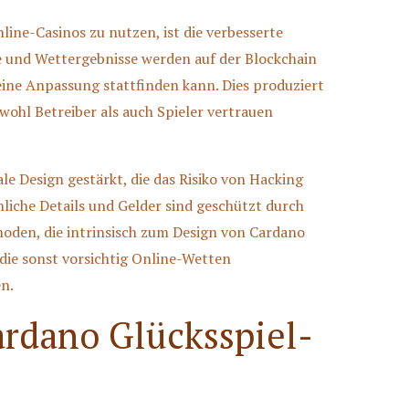
line-Casinos zu nutzen, ist die verbesserte
fe und Wettergebnisse werden auf der Blockchain
keine Anpassung stattfinden kann. Dies produziert
wohl Betreiber als auch Spieler vertrauen
e Design gestärkt, die das Risiko von Hacking
nliche Details und Gelder sind geschützt durch
hoden, die intrinsisch zum Design von Cardano
 die sonst vorsichtig Online-Wetten
n.
ardano Glücksspiel-