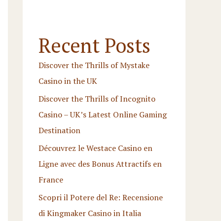
Recent Posts
Discover the Thrills of Mystake
Casino in the UK
Discover the Thrills of Incognito
Casino – UK’s Latest Online Gaming
Destination
Découvrez le Westace Casino en
Ligne avec des Bonus Attractifs en
France
Scopri il Potere del Re: Recensione
di Kingmaker Casino in Italia