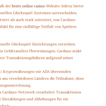
alb der
beste online casino
-Website-Sektor bietet
tionellen Glücksspiel-Systemen unterscheiden.
riert als auch stark orientiert, was Cardano-
ahl für eine vielfältige Vielfalt von Spielern
nelle Glücksspiel-Einrichtungen entstehen
für Geldtransfers Überweisungen. Cardano senkt
gere Transaktionsgebühren aufgrund seiner
:
Kryptowährungen wie ADA überwinden
n aus verschiedenen Ländern die Teilnahme, ohne
hrungsumrechnung.
 Cardano-Netzwerk verarbeitet Transaktionen
lle Einzahlungen und Abhebungen für ein
ebnis.