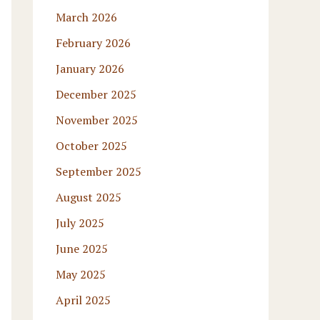
March 2026
February 2026
January 2026
December 2025
November 2025
October 2025
September 2025
August 2025
July 2025
June 2025
May 2025
April 2025