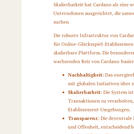
Skalierbarkeit hat Cardano als eine
Unternehmen ausgerichtet, die umwe
suchen
Die robuste Infrastruktur von Cardan
für Online-Glücksspiel-Etablissement
skalierbare Plattform. Die besonder
wachsenden Reiz von Cardano-basie
Nachhaltigkeit:
Das energieef
mit globalen Initiativen über 
Skalierbarkeit:
Die System is
Transaktionen zu verarbeiten,
Etablissement-Umgebungen.
Transparenz:
Die dezentrale 
und Offenheit, entscheidend b