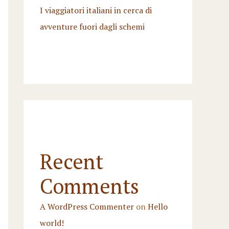
I viaggiatori italiani in cerca di
avventure fuori dagli schemi
Recent
Comments
A WordPress Commenter
on
Hello
world!