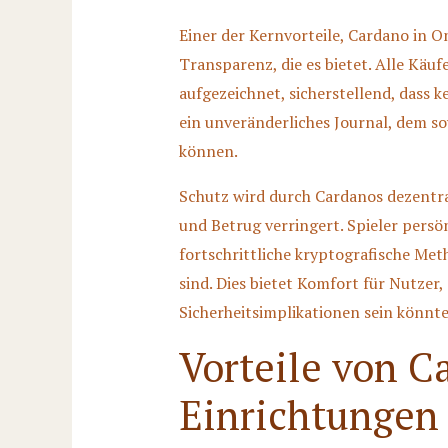
Einer der Kernvorteile, Cardano in On
Transparenz, die es bietet. Alle Käu
aufgezeichnet, sicherstellend, dass 
ein unveränderliches Journal, dem so
können.
Schutz wird durch Cardanos dezentral
und Betrug verringert. Spieler persö
fortschrittliche kryptografische Met
sind. Dies bietet Komfort für Nutzer,
Sicherheitsimplikationen sein könnte
Vorteile von C
Einrichtungen