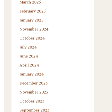
March 2025
February 2025
January 2025
November 2024
October 2024
July 2024
June 2024
April 2024
January 2024
December 2023
November 2023
October 2023
September 2023