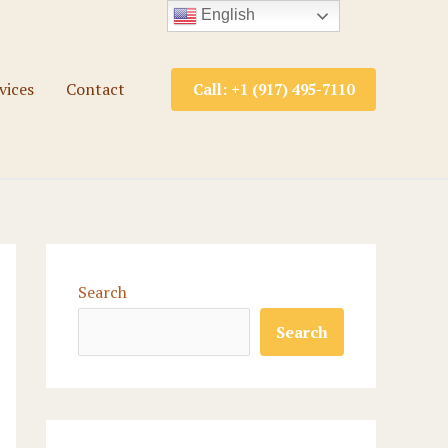
English
vices
Contact
Call: +1 (917) 495-7110
Search
Search