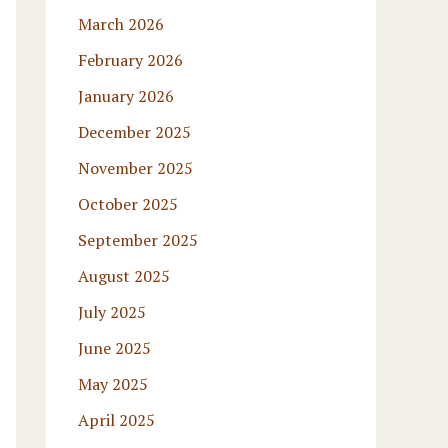
March 2026
February 2026
January 2026
December 2025
November 2025
October 2025
September 2025
August 2025
July 2025
June 2025
May 2025
April 2025