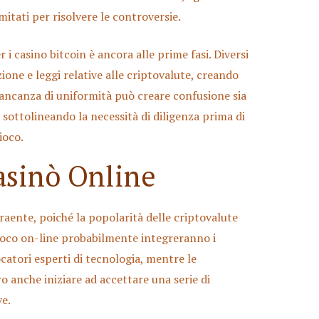
itati per risolvere le controversie.
 i casino bitcoin è ancora alle prime fasi. Diversi
zione e leggi relative alle criptovalute, creando
mancanza di uniformità può creare confusione sia
, sottolineando la necessità di diligenza prima di
ioco.
Casinò Online
traente, poiché la popolarità delle criptovalute
gioco on-line probabilmente integreranno i
catori esperti di tecnologia, mentre le
 anche iniziare ad accettare una serie di
e.