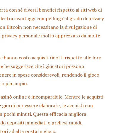
rta con sé diversi benefici rispetto ai siti web di
ei tra i vantaggi compelling è il grado di privacy
con Bitcoin non necessitano la divulgazione di
 di privacy personale molto apprezzato da molte
e hanno costo acquisti ridotti rispetto alle loro
anche suggerisce che i giocatori possono
tenere in spese considerevoli, rendendo il gioco
co più ampio.
i casinò online è incomparabile. Mentre le acquisti
giorni per essere elaborate, le acquisti con
 pochi minuti. Questa efficacia migliora
do depositi immediati e prelievi rapidi,
ori ad alta posta in gioco.