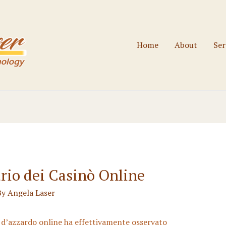
Home
About
Ser
ario dei Casinò Online
By
Angela Laser
o d’azzardo online ha effettivamente osservato