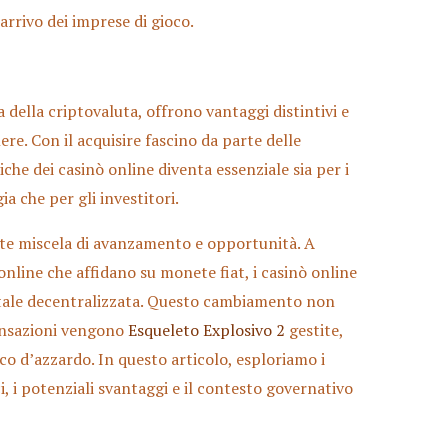
rrivo dei imprese di gioco.
 della criptovaluta, offrono vantaggi distintivi e
ere. Con il acquisire fascino da parte delle
che dei casinò online diventa essenziale sia per i
ia che per gli investitori.
ante miscela di avanzamento e opportunità. A
 online che affidano su monete fiat, i casinò online
itale decentralizzata. Questo cambiamento non
ransazioni vengono
Esqueleto Explosivo 2
gestite,
oco d’azzardo. In questo articolo, esploriamo i
ici, i potenziali svantaggi e il contesto governativo