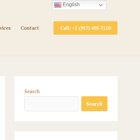
English
vices
Contact
Call: +1 (917) 495-7110
Search
Search