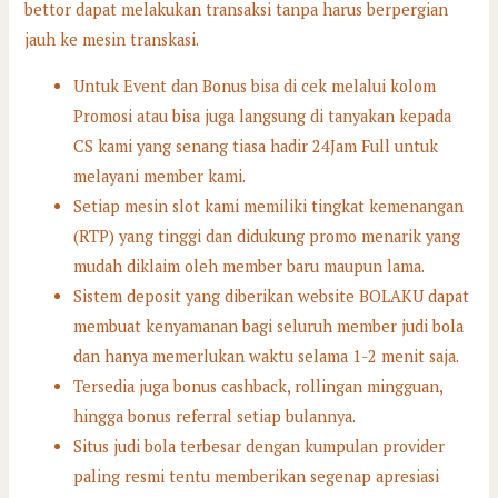
bettor dapat melakukan transaksi tanpa harus berpergian
jauh ke mesin transkasi.
Untuk Event dan Bonus bisa di cek melalui kolom
Promosi atau bisa juga langsung di tanyakan kepada
CS kami yang senang tiasa hadir 24Jam Full untuk
melayani member kami.
Setiap mesin slot kami memiliki tingkat kemenangan
(RTP) yang tinggi dan didukung promo menarik yang
mudah diklaim oleh member baru maupun lama.
Sistem deposit yang diberikan website BOLAKU dapat
membuat kenyamanan bagi seluruh member judi bola
dan hanya memerlukan waktu selama 1-2 menit saja.
Tersedia juga bonus cashback, rollingan mingguan,
hingga bonus referral setiap bulannya.
Situs judi bola terbesar dengan kumpulan provider
paling resmi tentu memberikan segenap apresiasi