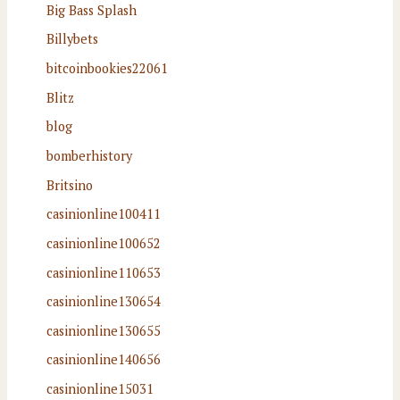
Big Bass Splash
Billybets
bitcoinbookies22061
Blitz
blog
bomberhistory
Britsino
casinionline100411
casinionline100652
casinionline110653
casinionline130654
casinionline130655
casinionline140656
casinionline15031