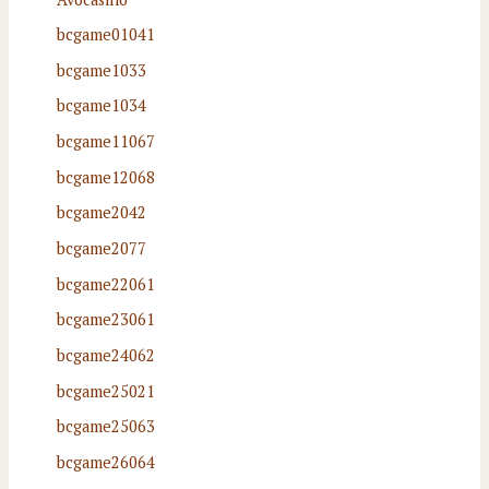
bcgame01041
bcgame1033
bcgame1034
bcgame11067
bcgame12068
bcgame2042
bcgame2077
bcgame22061
bcgame23061
bcgame24062
bcgame25021
bcgame25063
bcgame26064