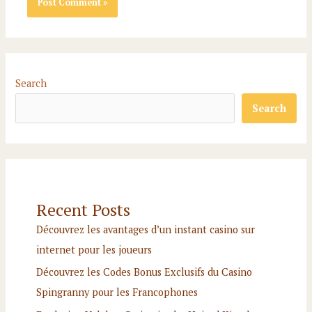
Search
Search
Recent Posts
Découvrez les avantages d’un instant casino sur
internet pour les joueurs
Découvrez les Codes Bonus Exclusifs du Casino
Spingranny pour les Francophones