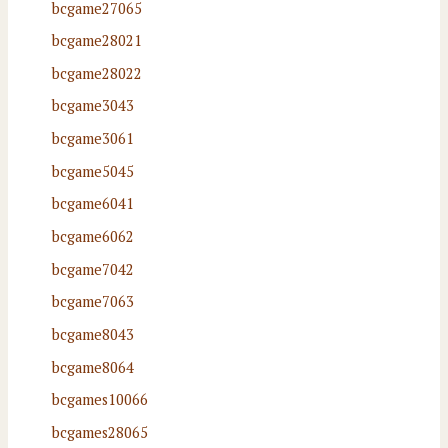
bcgame27065
bcgame28021
bcgame28022
bcgame3043
bcgame3061
bcgame5045
bcgame6041
bcgame6062
bcgame7042
bcgame7063
bcgame8043
bcgame8064
bcgames10066
bcgames28065