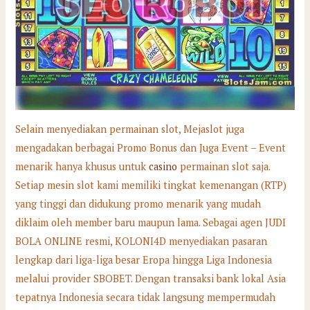
Selain menyediakan permainan slot, Mejaslot juga
mengadakan berbagai Promo Bonus dan Juga Event – Event
menarik hanya khusus untuk
casino
permainan slot saja.
Setiap mesin slot kami memiliki tingkat kemenangan (RTP)
yang tinggi dan didukung promo menarik yang mudah
diklaim oleh member baru maupun lama. Sebagai agen JUDI
BOLA ONLINE resmi, KOLONI4D menyediakan pasaran
lengkap dari liga-liga besar Eropa hingga Liga Indonesia
melalui provider SBOBET. Dengan transaksi bank lokal Asia
tepatnya Indonesia secara tidak langsung mempermudah