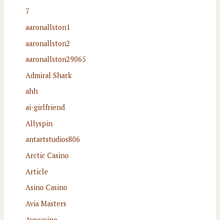
7
aaronallston1
aaronallston2
aaronallston29065
Admiral Shark
ahh
ai-girlfriend
Allyspin
antartstudios806
Arctic Casino
Article
Asino Casino
Avia Masters
Avocasino