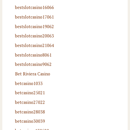
bestslotcasino16066
bestslotcasino17061
bestslotcasino19062
bestslotcasino20063
bestslotcasino21064
bestslotcasino8061
bestslotcasino9062
Bet Riviera Casino
betcasino1033
betcasino25021
betcasino27022
betcasino28038
betcasino30039