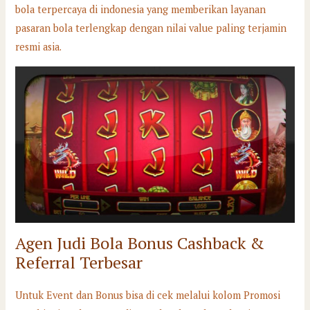
bola terpercaya di indonesia yang memberikan layanan
pasaran bola terlengkap dengan nilai value paling terjamin
resmi asia.
Agen Judi Bola Bonus Cashback &
Referral Terbesar
Untuk Event dan Bonus bisa di cek melalui kolom Promosi