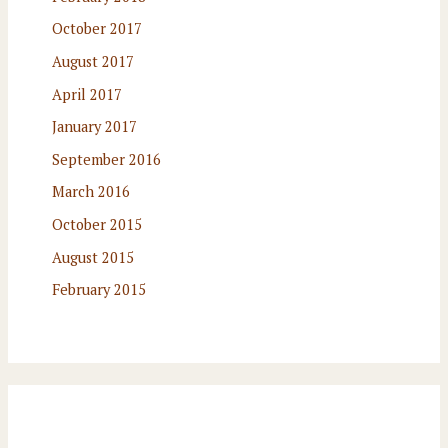
October 2017
August 2017
April 2017
January 2017
September 2016
March 2016
October 2015
August 2015
February 2015