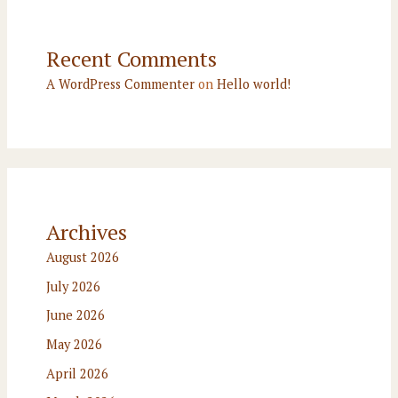
Recent Comments
A WordPress Commenter
on
Hello world!
Archives
August 2026
July 2026
June 2026
May 2026
April 2026