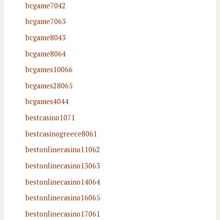
bcgame7042
bcgame7063
bcgame8043
bcgame8064
bcgames10066
bcgames28065
bcgames4044
bestcasino1071
bestcasinogreece8061
bestonlinecasino11062
bestonlinecasino13063
bestonlinecasino14064
bestonlinecasino16065
bestonlinecasino17061