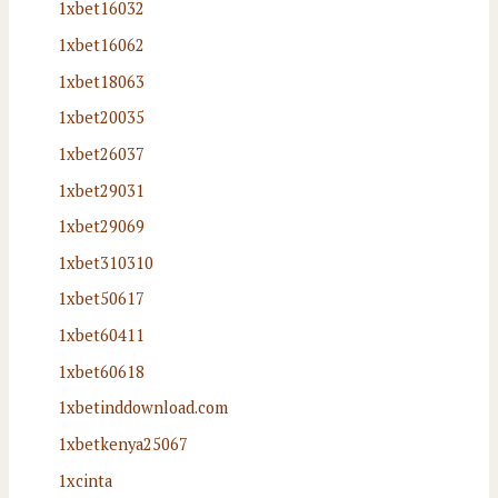
1xbet16032
1xbet16062
1xbet18063
1xbet20035
1xbet26037
1xbet29031
1xbet29069
1xbet310310
1xbet50617
1xbet60411
1xbet60618
1xbetinddownload.com
1xbetkenya25067
1xcinta