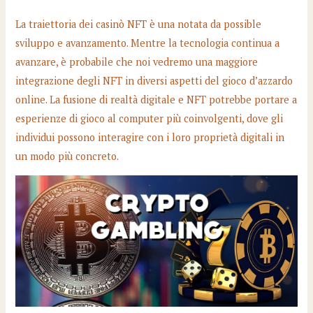
La traiettoria dei casinò NFT è una notata da possible
sviluppo e avanzamento. Mentre la tecnologia continua a
avanzare, è probabile che noi vedremo una maggiore
integrazione degli NFT in diversi aspetti del gioco d’azzardo
online. La fusione di realtà digitale e NFT potrebbe portare a
esperienze di gioco al computer più coinvolgenti, dove gli
individui possono interagire con i loro proprietà digitali in
un modo più concreto.