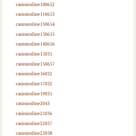
casinionline100652
casinionline110653
casinionline130654
casinionline130655
casinionline140656
casinionline15031
casinionline150657
casinionline16032
casinionline17032
casinionline19035
casinionline2043
casinionline21036
casinionline22037
casinionline23038