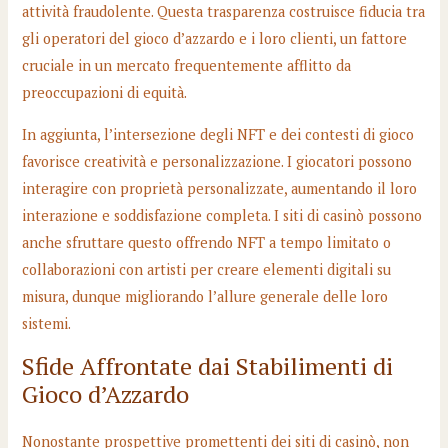
attività fraudolente. Questa trasparenza costruisce fiducia tra
gli operatori del gioco d’azzardo e i loro clienti, un fattore
cruciale in un mercato frequentemente afflitto da
preoccupazioni di equità.
In aggiunta, l’intersezione degli NFT e dei contesti di gioco
favorisce creatività e personalizzazione. I giocatori possono
interagire con proprietà personalizzate, aumentando il loro
interazione e soddisfazione completa. I siti di casinò possono
anche sfruttare questo offrendo NFT a tempo limitato o
collaborazioni con artisti per creare elementi digitali su
misura, dunque migliorando l’allure generale delle loro
sistemi.
Sfide Affrontate dai Stabilimenti di
Gioco d’Azzardo
Nonostante prospettive promettenti dei siti di casinò, non