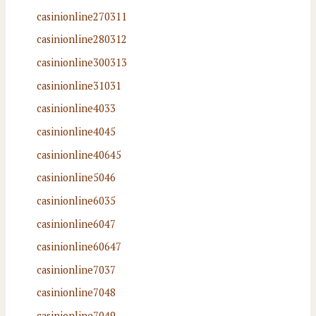
casinionline270311
casinionline280312
casinionline300313
casinionline31031
casinionline4033
casinionline4045
casinionline40645
casinionline5046
casinionline6035
casinionline6047
casinionline60647
casinionline7037
casinionline7048
casinionline7049