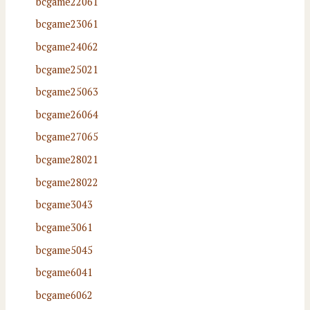
bcgame22061
bcgame23061
bcgame24062
bcgame25021
bcgame25063
bcgame26064
bcgame27065
bcgame28021
bcgame28022
bcgame3043
bcgame3061
bcgame5045
bcgame6041
bcgame6062