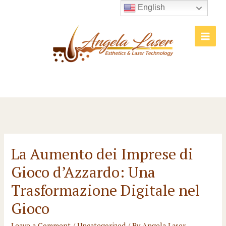
Skip
English
to
content
Main
Men
La Aumento dei Imprese di
Gioco d’Azzardo: Una
Trasformazione Digitale nel
Gioco
Leave a Comment
/
Uncategorized
/ By
Angela Laser