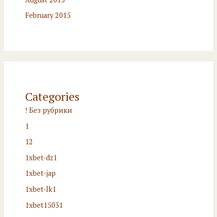
February 2015
Categories
! Без рубрики
1
12
1xbet-dz1
1xbet-jap
1xbet-lk1
1xbet15031