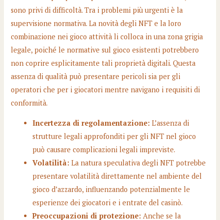
sono privi di difficoltà. Tra i problemi più urgenti è la
supervisione normativa. La novità degli NFT e la loro
combinazione nei gioco attività li colloca in una zona grigia
legale, poiché le normative sul gioco esistenti potrebbero
non coprire esplicitamente tali proprietà digitali. Questa
assenza di qualità può presentare pericoli sia per gli
operatori che per i giocatori mentre navigano i requisiti di
conformità.
Incertezza di regolamentazione:
L’assenza di
strutture legali approfonditi per gli NFT nel gioco
può causare complicazioni legali impreviste.
Volatilità:
La natura speculativa degli NFT potrebbe
presentare volatilità direttamente nel ambiente del
gioco d’azzardo, influenzando potenzialmente le
esperienze dei giocatori e i entrate del casinò.
Preoccupazioni di protezione:
Anche se la