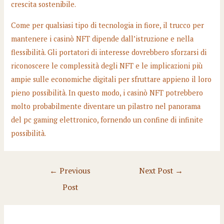
crescita sostenibile.
Come per qualsiasi tipo di tecnologia in fiore, il trucco per
mantenere i casinò NFT dipende dall’istruzione e nella
flessibilità. Gli portatori di interesse dovrebbero sforzarsi di
riconoscere le complessità degli NFT e le implicazioni più
ampie sulle economiche digitali per sfruttare appieno il loro
pieno possibilità. In questo modo, i casinò NFT potrebbero
molto probabilmente diventare un pilastro nel panorama
del pc gaming elettronico, fornendo un confine di infinite
possibilità.
Post
←
Previous
Next Post
→
navigation
Post