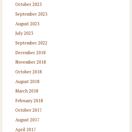
October 2023
September 2023
August 2023
July 2023
September 2022
December 2018
November 2018
October 2018
August 2018
March 2018
February 2018
October 2017
August 2017
April 2017