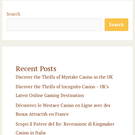
Search
Search
Recent Posts
Discover the Thrills of Mystake Casino in the UK
Discover the Thrills of Incognito Casino – UK’s
Latest Online Gaming Destination
Découvrez le Westace Casino en Ligne avec des
Bonus Attractifs en France
Scopri il Potere del Re: Recensione di Kingmaker
Casino in Italia