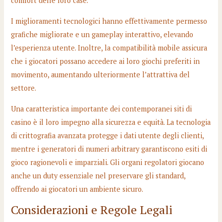
comfort delle loro case.
I miglioramenti tecnologici hanno effettivamente permesso
grafiche migliorate e un gameplay interattivo, elevando
l’esperienza utente. Inoltre, la compatibilità mobile assicura
che i giocatori possano accedere ai loro giochi preferiti in
movimento, aumentando ulteriormente l’attrattiva del
settore.
Una caratteristica importante dei contemporanei siti di
casino è il loro impegno alla sicurezza e equità. La tecnologia
di crittografia avanzata protegge i dati utente degli clienti,
mentre i generatori di numeri arbitrary garantiscono esiti di
gioco ragionevoli e imparziali. Gli organi regolatori giocano
anche un duty essenziale nel preservare gli standard,
offrendo ai giocatori un ambiente sicuro.
Considerazioni e Regole Legali