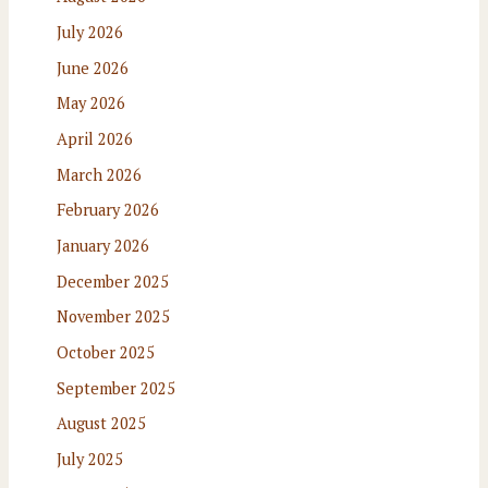
July 2026
June 2026
May 2026
April 2026
March 2026
February 2026
January 2026
December 2025
November 2025
October 2025
September 2025
August 2025
July 2025