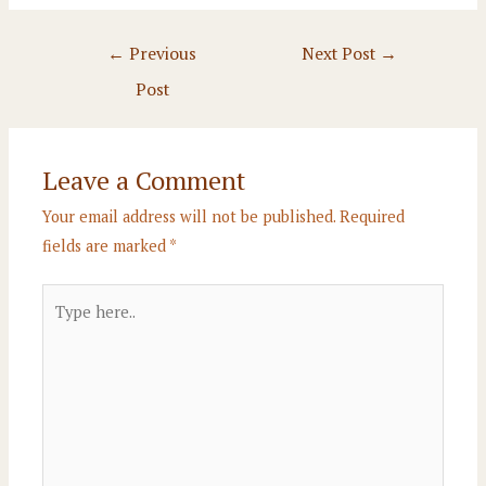
Post
←
Previous
Next Post
→
navigation
Post
Leave a Comment
Your email address will not be published.
Required
fields are marked
*
Type
here..