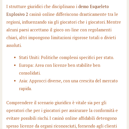
I strutture giuridici che disciplinano i
demo Esqueleto
Explosivo 2
casinò online differiscono drasticamente tra le
regioni, influenzando sia gli giocatori che i giocatori. Mentre
alcuni paesi accettano il gioco on-line con regolamenti
chiari, altri impongono limitazioni rigorose totali o divieti
assoluti.
Stati Uniti: Politiche complessi specifici per stato.
Europa: Area con licenze ben stabilite ben
consolidati.
Asia: Approcci diverse, con una crescita del mercato
rapida.
Comprendere il scenario giuridico è vitale sia per gli
operatori che per i giocatori per assicurare la conformità e
evitare possibili rischi. I casinò online affidabili detengono
spesso licenze da organi riconosciuti, fornendo agli clienti