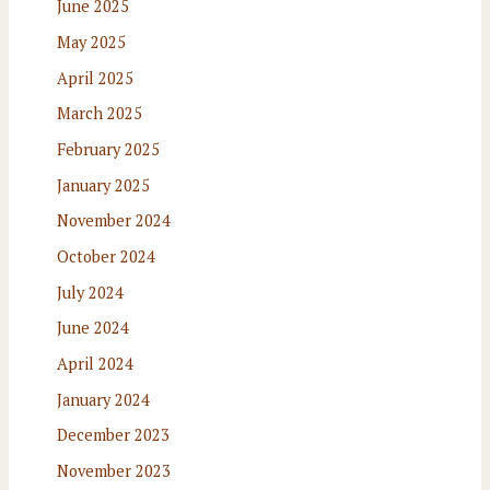
June 2025
May 2025
April 2025
March 2025
February 2025
January 2025
November 2024
October 2024
July 2024
June 2024
April 2024
January 2024
December 2023
November 2023