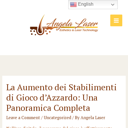
Skip
English
to
content
Main
Men
La Aumento dei Stabilimenti
di Gioco d’Azzardo: Una
Panoramica Completa
Leave a Comment
/
Uncategorized
/ By
Angela Laser