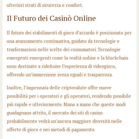
ulteriori strati di sicurezza e comfort.
Il Futuro dei Casinò Online
Il futuro dei stabilimenti di gioco d’azzardo è posizionato per
una avanzamento continuativa, guidato da tecnologie e
trasformazioni nelle scelte dei consumatori. Tecnologie
emergenti emergenti come la realtà online e la blockchain
sono destinate a ridefinire l’esperienza di videogioco,
offrendo un’immersione senza eguali e trasparenza.
Inoltre, l’impennata delle criptovalute offre nuove
possibilità per i operatori e gli operatori, rendendo possibile
più rapide e ulteriormente. Mano a mano che queste modi
guadagnano attrito, il mercato dei siti di casino
probabilmente vedrà un’ancora maggiore diversità nelle
offerte di gioco e nei metodi di pagamento.