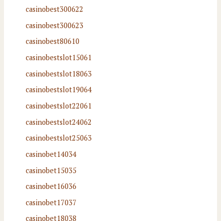
casinobest300622
casinobest300623
casinobest80610
casinobestslot15061
casinobestslot18063
casinobestslot19064
casinobestslot22061
casinobestslot24062
casinobestslot25063
casinobet14034
casinobet15035
casinobet16036
casinobet17037
casinobet18038