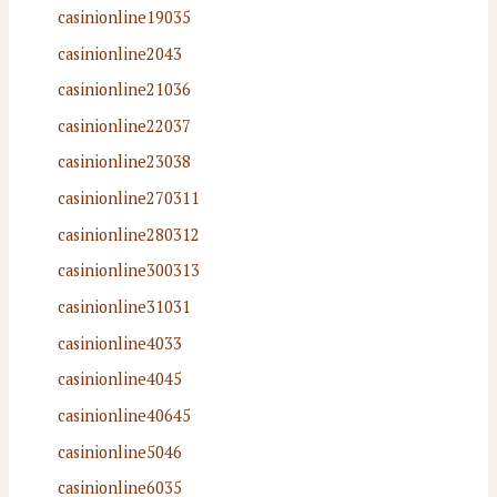
casinionline19035
casinionline2043
casinionline21036
casinionline22037
casinionline23038
casinionline270311
casinionline280312
casinionline300313
casinionline31031
casinionline4033
casinionline4045
casinionline40645
casinionline5046
casinionline6035