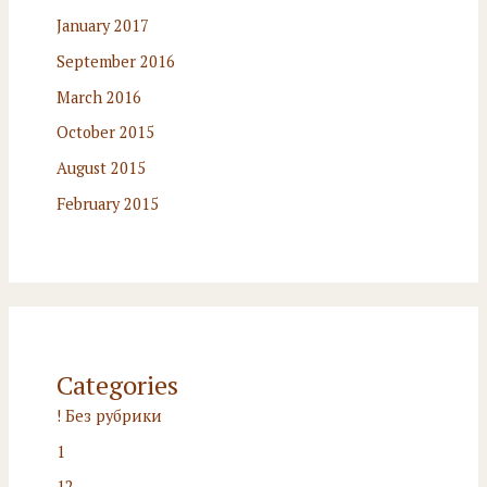
January 2017
September 2016
March 2016
October 2015
August 2015
February 2015
Categories
! Без рубрики
1
12