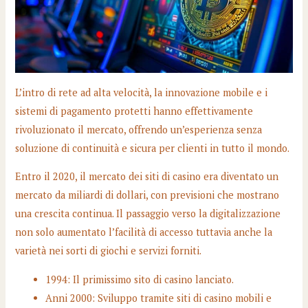
L’intro di rete ad alta velocità, la innovazione mobile e i
sistemi di pagamento protetti hanno effettivamente
rivoluzionato il mercato, offrendo un’esperienza senza
soluzione di continuità e sicura per clienti in tutto il mondo.
Entro il 2020, il mercato dei siti di casino era diventato un
mercato da miliardi di dollari, con previsioni che mostrano
una crescita continua. Il passaggio verso la digitalizzazione
non solo aumentato l’facilità di accesso tuttavia anche la
varietà nei sorti di giochi e servizi forniti.
1994: Il primissimo sito di casino lanciato.
Anni 2000: Sviluppo tramite siti di casino mobili e