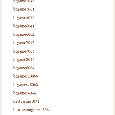
bcgame3043
bcgame3061
bcgame5045
bcgame6041
bcgame6062
bcgame7042
bcgame7063
bcgame8043
bcgame8064
bcgames10066
bcgames28065
bcgames4044
bestcasino1071
bestcasinogreece8061