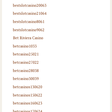
bestslotcasino20063
bestslotcasino21064
bestslotcasino8061
bestslotcasino9062
Bet Riviera Casino
betcasino1033
betcasino25021
betcasino27022
betcasino28038
betcasino30039
betcasinos130620
betcasinos150622
betcasinos160623
betcasinos170624