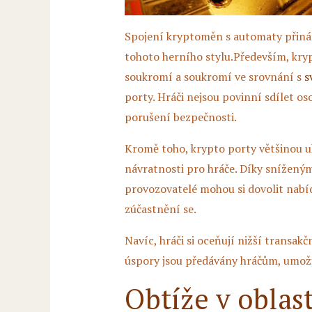
Spojení kryptoměn s automaty přináš
tohoto herního stylu.Především, kry
soukromí a soukromí ve srovnání s
s
porty. Hráči nejsou povinní sdílet os
porušení bezpečnosti.
Kromě toho, krypto porty většinou u
návratnosti pro hráče. Díky snížen
provozovatelé mohou si dovolit nabíd
zúčastnění se.
Navíc, hráči si oceňují nižší transa
úspory jsou předávány hráčům, umožňu
Obtíže v oblas