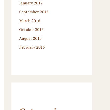
January 2017
September 2016
March 2016
October 2015
August 2015
February 2015