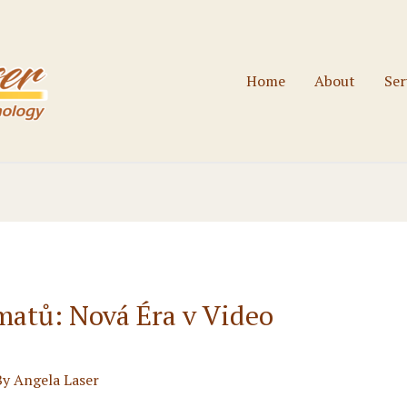
Home
About
Ser
matů: Nová Éra v Video
By
Angela Laser