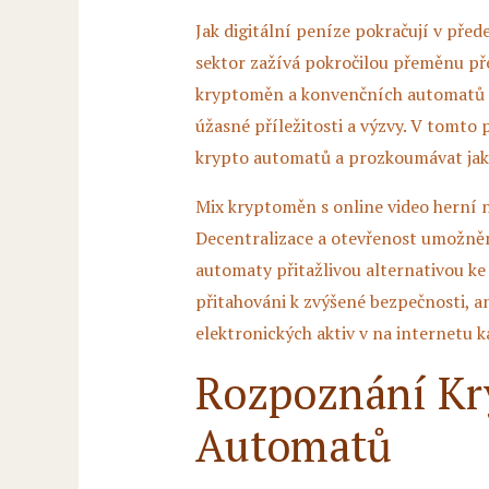
Jak digitální peníze pokračují v před
sektor zažívá pokročilou přeměnu př
kryptoměn a konvenčních automatů p
úžasné příležitosti a výzvy. V tomto
krypto automatů a prozkoumávat jak 
Mix kryptoměn s online video herní n
Decentralizace a otevřenost umožněn
automaty přitažlivou alternativou ke
přitahováni k zvýšené bezpečnosti, a
elektronických aktiv v na internetu k
Rozpoznání Kr
Automatů