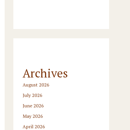
Archives
August 2026
July 2026
June 2026
May 2026
April 2026