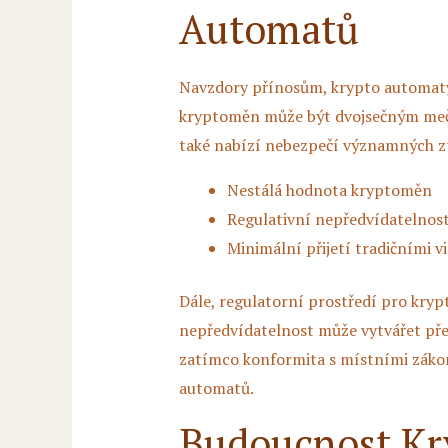
Automatů
Navzdory přínosům, krypto automaty 
kryptoměn může být dvojsečným meče
také nabízí nebezpečí významných ztr
Nestálá hodnota kryptoměn
Regulativní nepředvídatelnos
Minimální přijetí tradičními v
Dále, regulatorní prostředí pro kryp
nepředvídatelnost může vytvářet pře
zatímco konformita s místními zákon
automatů.
Budoucnost Kr