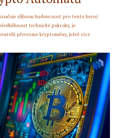
značuje slibnou budoucnost pro tento herní
předběhnout technické pokroky, je
ovatelů převezme kryptoměny, ještě více