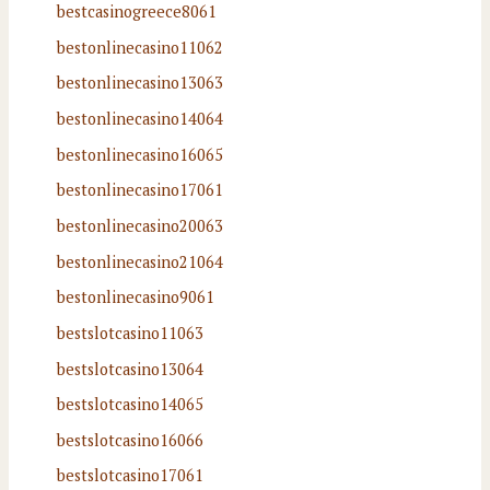
bestcasinogreece8061
bestonlinecasino11062
bestonlinecasino13063
bestonlinecasino14064
bestonlinecasino16065
bestonlinecasino17061
bestonlinecasino20063
bestonlinecasino21064
bestonlinecasino9061
bestslotcasino11063
bestslotcasino13064
bestslotcasino14065
bestslotcasino16066
bestslotcasino17061