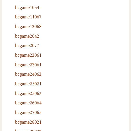
bcgame1034
bcgame11067
bcgame12068
bcgame2042
bcgame2077
bcgame22061
bcgame23061
bcgame24062
bcgame25021
bcgame25063
bcgame26064
bcgame27065
bcgame28021