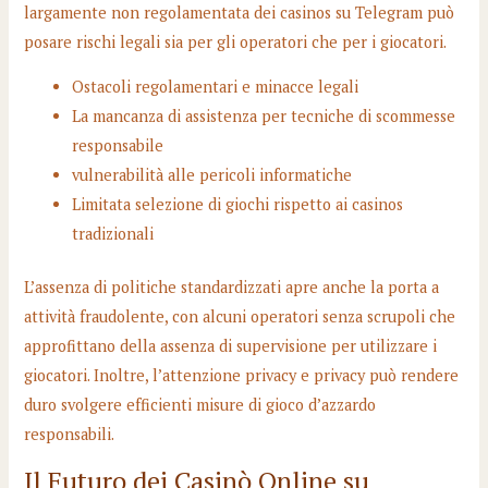
largamente non regolamentata dei casinos su Telegram può
posare rischi legali sia per gli operatori che per i giocatori.
Ostacoli regolamentari e minacce legali
La mancanza di assistenza per tecniche di scommesse
responsabile
vulnerabilità alle pericoli informatiche
Limitata selezione di giochi rispetto ai casinos
tradizionali
L’assenza di politiche standardizzati apre anche la porta a
attività fraudolente, con alcuni operatori senza scrupoli che
approfittano della assenza di supervisione per utilizzare i
giocatori. Inoltre, l’attenzione privacy e privacy può rendere
duro svolgere efficienti misure di gioco d’azzardo
responsabili.
Il Futuro dei Casinò Online su