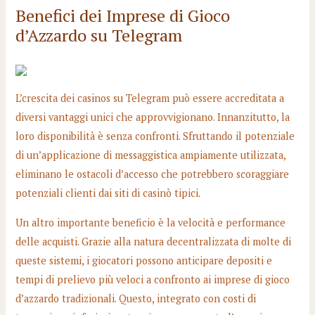
Benefici dei Imprese di Gioco
d’Azzardo su Telegram
L’crescita dei casinos su Telegram può essere accreditata a
diversi vantaggi unici che approvvigionano. Innanzitutto, la
loro disponibilità è senza confronti. Sfruttando il potenziale
di un’applicazione di messaggistica ampiamente utilizzata,
eliminano le ostacoli d’accesso che potrebbero scoraggiare
potenziali clienti dai siti di casinò tipici.
Un altro importante beneficio è la velocità e performance
delle acquisti. Grazie alla natura decentralizzata di molte di
queste sistemi, i giocatori possono anticipare depositi e
tempi di prelievo più veloci a confronto ai imprese di gioco
d’azzardo tradizionali. Questo, integrato con costi di