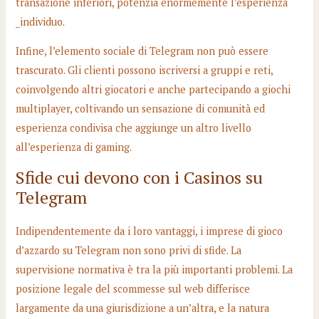
transazione inferiori, potenzia enormemente l’esperienza
_individuo.
Infine, l’elemento sociale di Telegram non può essere
trascurato. Gli clienti possono iscriversi a gruppi e reti,
coinvolgendo altri giocatori e anche partecipando a giochi
multiplayer, coltivando un sensazione di comunità ed
esperienza condivisa che aggiunge un altro livello
all’esperienza di gaming.
Sfide cui devono con i Casinos su
Telegram
Indipendentemente da i loro vantaggi, i imprese di gioco
d’azzardo su Telegram non sono privi di sfide. La
supervisione normativa è tra la più importanti problemi. La
posizione legale del scommesse sul web differisce
largamente da una giurisdizione a un’altra, e la natura