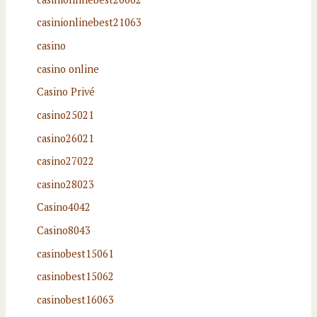
casinionlinebest21063
casino
casino online
Casino Privé
casino25021
casino26021
casino27022
casino28023
Casino4042
Casino8043
casinobest15061
casinobest15062
casinobest16063