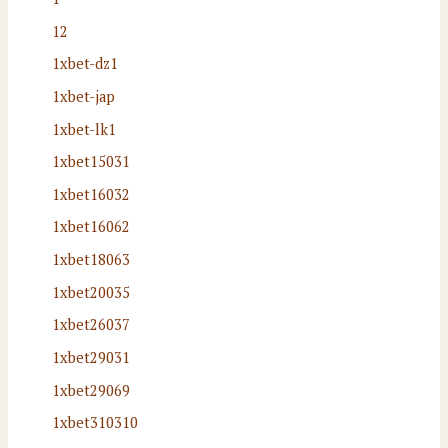
12
1xbet-dz1
1xbet-jap
1xbet-lk1
1xbet15031
1xbet16032
1xbet16062
1xbet18063
1xbet20035
1xbet26037
1xbet29031
1xbet29069
1xbet310310