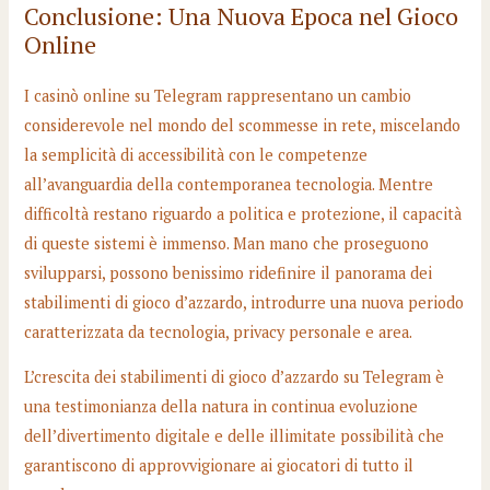
Conclusione: Una Nuova Epoca nel Gioco
Online
I casinò online su Telegram rappresentano un cambio
considerevole nel mondo del scommesse in rete, miscelando
la semplicità di accessibilità con le competenze
all’avanguardia della contemporanea tecnologia. Mentre
difficoltà restano riguardo a politica e protezione, il capacità
di queste sistemi è immenso. Man mano che proseguono
svilupparsi, possono benissimo ridefinire il panorama dei
stabilimenti di gioco d’azzardo, introdurre una nuova periodo
caratterizzata da tecnologia, privacy personale e area.
L’crescita dei stabilimenti di gioco d’azzardo su Telegram è
una testimonianza della natura in continua evoluzione
dell’divertimento digitale e delle illimitate possibilità che
garantiscono di approvvigionare ai giocatori di tutto il