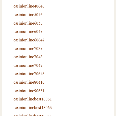
casinionline40645
casinionline5046
casinionline6035
casinionline6047
casinionline60647
casinionline7037
casinionline7048
casinionline7049
casinionline70648
casinionline80410
casinionline90651
casinionlinebest16061
casinionlinebest18063