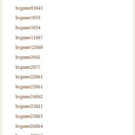
bcgame01041
bcgame1033
bcgame1034
bcgame11067
bcgame12068
bcgame2042
bcgame2077
bcgame22061
bcgame23061
bcgame24062
bcgame25021
bcgame25063
bcgame26064