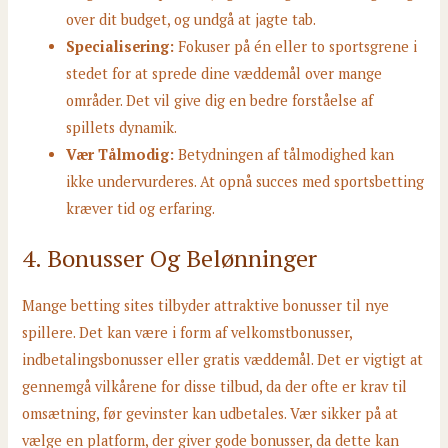
over dit budget, og undgå at jagte tab.
Specialisering:
Fokuser på én eller to sportsgrene i
stedet for at sprede dine væddemål over mange
områder. Det vil give dig en bedre forståelse af
spillets dynamik.
Vær Tålmodig:
Betydningen af tålmodighed kan
ikke undervurderes. At opnå succes med sportsbetting
kræver tid og erfaring.
4. Bonusser Og Belønninger
Mange betting sites tilbyder attraktive bonusser til nye
spillere. Det kan være i form af velkomstbonusser,
indbetalingsbonusser eller gratis væddemål. Det er vigtigt at
gennemgå vilkårene for disse tilbud, da der ofte er krav til
omsætning, før gevinster kan udbetales. Vær sikker på at
vælge en platform, der giver gode bonusser, da dette kan