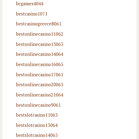
bcgames4044
bestcasino1071
bestcasinogreece8061
bestonlinecasino11062
bestonlinecasino13063
bestonlinecasino14064
bestonlinecasino16065
bestonlinecasino17061
bestonlinecasino20063
bestonlinecasino21064
bestonlinecasino9061
bestslotcasino11063
bestslotcasino13064
bestslotcasino14065