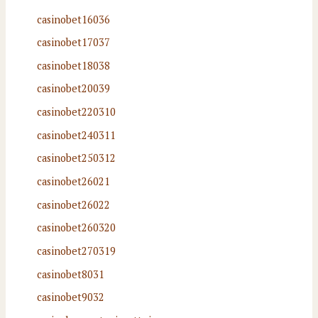
casinobet16036
casinobet17037
casinobet18038
casinobet20039
casinobet220310
casinobet240311
casinobet250312
casinobet26021
casinobet26022
casinobet260320
casinobet270319
casinobet8031
casinobet9032