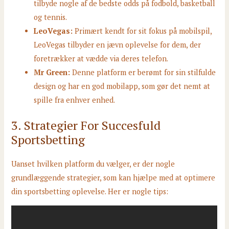
tilbyde nogle af de bedste odds på fodbold, basketball
og tennis.
LeoVegas:
Primært kendt for sit fokus på mobilspil,
LeoVegas tilbyder en jævn oplevelse for dem, der
foretrækker at vædde via deres telefon.
Mr Green:
Denne platform er berømt for sin stilfulde
design og har en god mobilapp, som gør det nemt at
spille fra enhver enhed.
3. Strategier For Succesfuld
Sportsbetting
Uanset hvilken platform du vælger, er der nogle
grundlæggende strategier, som kan hjælpe med at optimere
din sportsbetting oplevelse. Her er nogle tips: