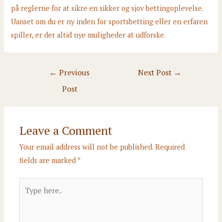
på reglerne for at sikre en sikker og sjov bettingoplevelse.
Uanset om du er ny inden for sportsbetting eller en erfaren
spiller, er der altid nye muligheder at udforske.
Post
←
Previous
Next Post
→
navigation
Post
Leave a Comment
Your email address will not be published.
Required
fields are marked
*
Type
here..