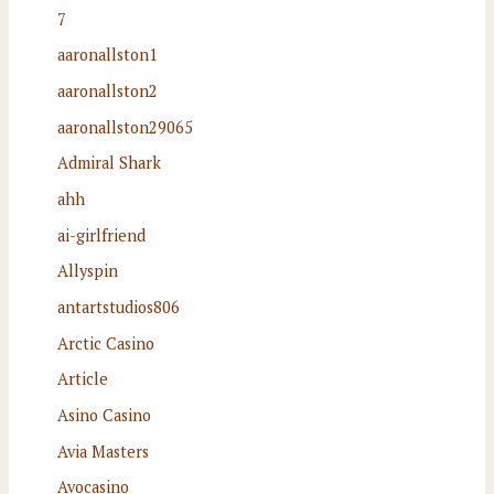
7
aaronallston1
aaronallston2
aaronallston29065
Admiral Shark
ahh
ai-girlfriend
Allyspin
antartstudios806
Arctic Casino
Article
Asino Casino
Avia Masters
Avocasino