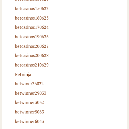
betcasinos150622
betcasinos160623
betcasinos170624
betcasinos190626
betcasinos200627
betcasinos200628
betcasinos210629
Betninja
betwiner25022
betwinner29033
betwinner3032
betwinner5063
betwinner6043