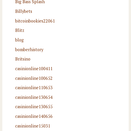
Big Bass Splash
Billybets
bitcoinbookies22061
Blitz
blog
bomberhistory
Britsino
casinionline100411
casinionline100652
casinionline110653
casinionline130654
casinionline130655
casinionline140656
casinionline15031