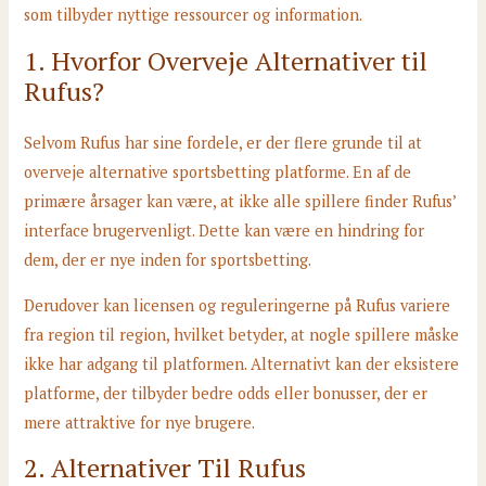
som tilbyder nyttige ressourcer og information.
1. Hvorfor Overveje Alternativer til
Rufus?
Selvom Rufus har sine fordele, er der flere grunde til at
overveje alternative sportsbetting platforme. En af de
primære årsager kan være, at ikke alle spillere finder Rufus’
interface brugervenligt. Dette kan være en hindring for
dem, der er nye inden for sportsbetting.
Derudover kan licensen og reguleringerne på Rufus variere
fra region til region, hvilket betyder, at nogle spillere måske
ikke har adgang til platformen. Alternativt kan der eksistere
platforme, der tilbyder bedre odds eller bonusser, der er
mere attraktive for nye brugere.
2. Alternativer Til Rufus