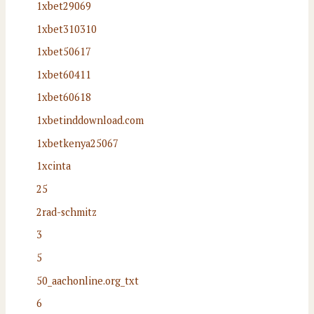
1xbet29069
1xbet310310
1xbet50617
1xbet60411
1xbet60618
1xbetinddownload.com
1xbetkenya25067
1xcinta
25
2rad-schmitz
3
5
50_aachonline.org_txt
6