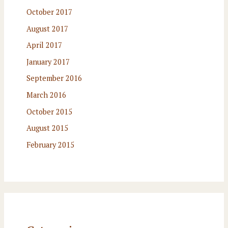
October 2017
August 2017
April 2017
January 2017
September 2016
March 2016
October 2015
August 2015
February 2015