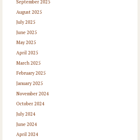
September 2025
August 2025
July 2025
June 2025
May 2025
April 2025
March 2025
February 2025
January 2025
November 2024
October 2024
July 2024
June 2024
April 2024