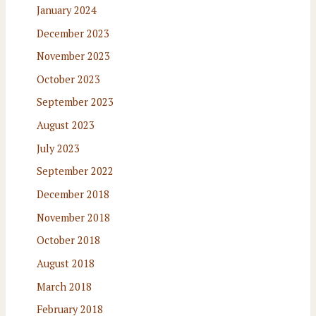
January 2024
December 2023
November 2023
October 2023
September 2023
August 2023
July 2023
September 2022
December 2018
November 2018
October 2018
August 2018
March 2018
February 2018