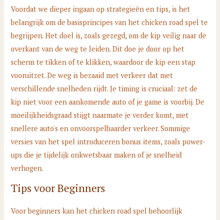
Voordat we dieper ingaan op strategieën en tips, is het
belangrijk om de basisprincipes van het chicken road spel te
begrijpen. Het doel is, zoals gezegd, om de kip veilig naar de
overkant van de weg te leiden. Dit doe je door op het
scherm te tikken of te klikken, waardoor de kip een stap
vooruitzet. De weg is bezaaid met verkeer dat met
verschillende snelheden rijdt. Je timing is cruciaal: zet de
kip niet voor een aankomende auto of je game is voorbij. De
moeilijkheidsgraad stijgt naarmate je verder komt, met
snellere auto's en onvoorspelbaarder verkeer. Sommige
versies van het spel introduceren bonus items, zoals power-
ups die je tijdelijk onkwetsbaar maken of je snelheid
verhogen.
Tips voor Beginners
Voor beginners kan het chicken road spel behoorlijk