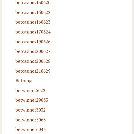
betcasinos130620
betcasinos150622
betcasinos160623
betcasinos170624
betcasinos190626
betcasinos200627
betcasinos200628
betcasinos210629
Betninja
betwiner25022
betwinner29033
betwinner3032
betwinner5063
betwinner6043