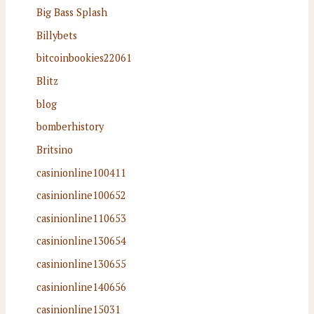
Big Bass Splash
Billybets
bitcoinbookies22061
Blitz
blog
bomberhistory
Britsino
casinionline100411
casinionline100652
casinionline110653
casinionline130654
casinionline130655
casinionline140656
casinionline15031