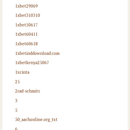
1xbet29069
1xbet310310
1xbet50617
1xbet60411
1xbet60618
1xbetinddownload.com
1xbetkenya25067
1xcinta
25
2rad-schmitz
3
5
50_aachonline.org_txt
6