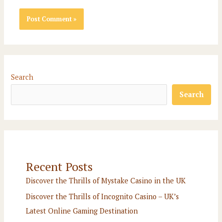
Search
Search
Recent Posts
Discover the Thrills of Mystake Casino in the UK
Discover the Thrills of Incognito Casino – UK’s
Latest Online Gaming Destination