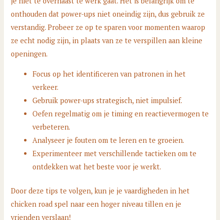
je niet te overhaast te werk gaat. Het is belangrijk om te
onthouden dat power-ups niet oneindig zijn, dus gebruik ze
verstandig. Probeer ze op te sparen voor momenten waarop
ze echt nodig zijn, in plaats van ze te verspillen aan kleine
openingen.
Focus op het identificeren van patronen in het
verkeer.
Gebruik power-ups strategisch, niet impulsief.
Oefen regelmatig om je timing en reactievermogen te
verbeteren.
Analyseer je fouten om te leren en te groeien.
Experimenteer met verschillende tactieken om te
ontdekken wat het beste voor je werkt.
Door deze tips te volgen, kun je je vaardigheden in het
chicken road spel naar een hoger niveau tillen en je
vrienden verslaan!