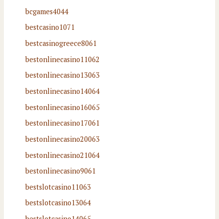
bcgames4044
bestcasino1071
bestcasinogreece8061
bestonlinecasino11062
bestonlinecasino13063
bestonlinecasino14064
bestonlinecasino16065
bestonlinecasino17061
bestonlinecasino20063
bestonlinecasino21064
bestonlinecasino9061
bestslotcasino11063
bestslotcasino13064
bestslotcasino14065