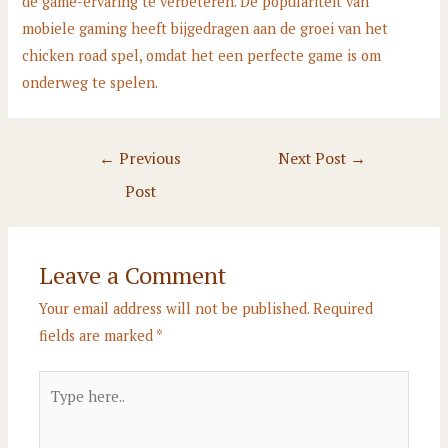
de game-ervaring te verbeteren. De populariteit van
mobiele gaming heeft bijgedragen aan de groei van het
chicken road spel, omdat het een perfecte game is om
onderweg te spelen.
Post
←
Previous
Next Post
→
navigation
Post
Leave a Comment
Your email address will not be published.
Required
fields are marked
*
Type
here..