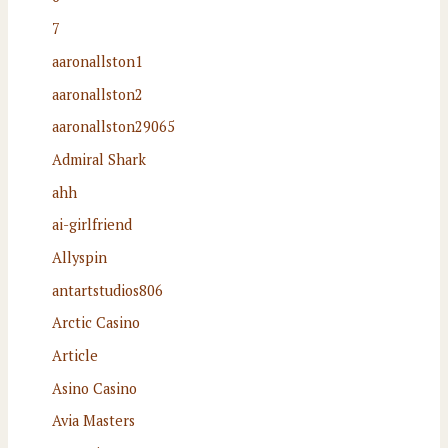
7
aaronallston1
aaronallston2
aaronallston29065
Admiral Shark
ahh
ai-girlfriend
Allyspin
antartstudios806
Arctic Casino
Article
Asino Casino
Avia Masters