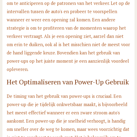
om te anticiperen op de patronen van het verkeer. Let op de
intervallen tussen de auto's en probeer te voorspellen
wanneer er weer een opening zal komen. Een andere
strategie is om te profiteren van de momenten waarop het
verkeer vertraagt. Als je een opening ziet, aarzel dan niet
om erin te duiken, ook al is het misschien niet de meest voor
de hand liggende keuze. Bovendien kan het gebruik van
power-ups op het juiste moment je een aanzienlijk voordeel
opleveren.
Het Optimaliseren van Power-Up Gebruik
De timing van het gebruik van power-ups is cruciaal. Een
power-up die je tijdelijk onkwetsbaar maakt, is bijvoorbeeld
het meest effectief wanneer er een zware stroom auto's
aankomt. Een power-up die je snelheid verhoogt, is handig
om sneller over de weg te komen, maar wees voorzichtig dat