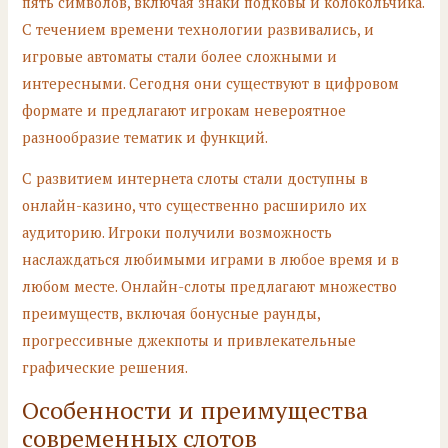
пять символов, включая знаки подковы и колокольчика.
С течением времени технологии развивались, и
игровые автоматы стали более сложными и
интересными. Сегодня они существуют в цифровом
формате и предлагают игрокам невероятное
разнообразие тематик и функций.
С развитием интернета слоты стали доступны в
онлайн-казино, что существенно расширило их
аудиторию. Игроки получили возможность
наслаждаться любимыми играми в любое время и в
любом месте. Онлайн-слоты предлагают множество
преимуществ, включая бонусные раунды,
прогрессивные джекпоты и привлекательные
графические решения.
Особенности и преимущества
современных слотов