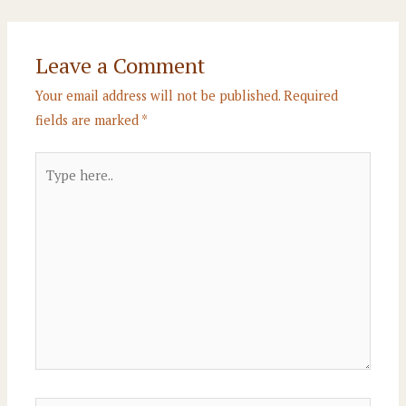
Leave a Comment
Your email address will not be published.
Required
fields are marked
*
Type
here..