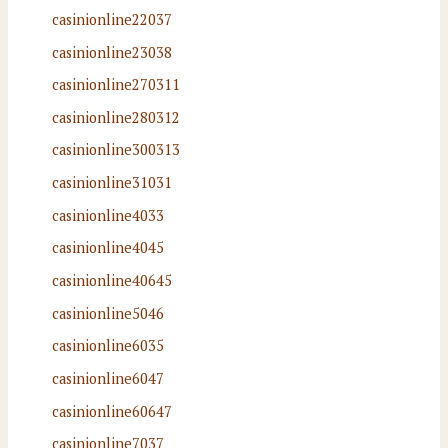
casinionline22037
casinionline23038
casinionline270311
casinionline280312
casinionline300313
casinionline31031
casinionline4033
casinionline4045
casinionline40645
casinionline5046
casinionline6035
casinionline6047
casinionline60647
casinionline7037