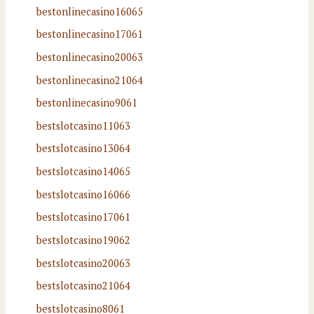
bestonlinecasino16065
bestonlinecasino17061
bestonlinecasino20063
bestonlinecasino21064
bestonlinecasino9061
bestslotcasino11063
bestslotcasino13064
bestslotcasino14065
bestslotcasino16066
bestslotcasino17061
bestslotcasino19062
bestslotcasino20063
bestslotcasino21064
bestslotcasino8061