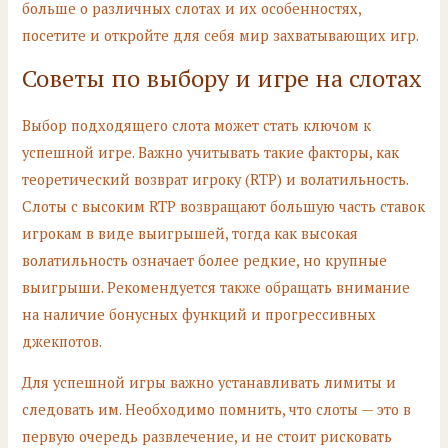
больше о различных слотах и их особенностях,
посетите и откройте для себя мир захватывающих игр.
Советы по выбору и игре на слотах
Выбор подходящего слота может стать ключом к
успешной игре. Важно учитывать такие факторы, как
теоретический возврат игроку (RTP) и волатильность.
Слоты с высоким RTP возвращают большую часть ставок
игрокам в виде выигрышей, тогда как высокая
волатильность означает более редкие, но крупные
выигрыши. Рекомендуется также обращать внимание
на наличие бонусных функций и прогрессивных
джекпотов.
Для успешной игры важно устанавливать лимиты и
следовать им. Необходимо помнить, что слоты — это в
первую очередь развлечение, и не стоит рисковать