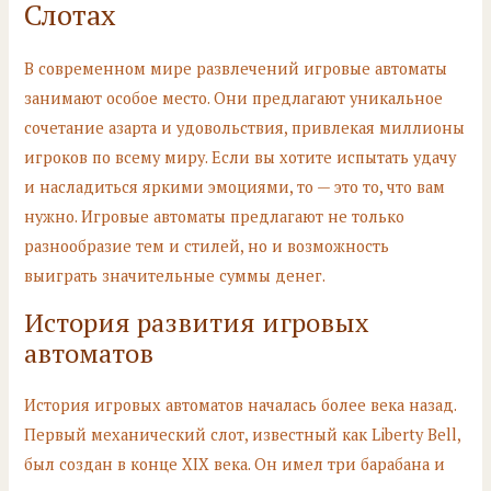
Слотах
В современном мире развлечений игровые автоматы
занимают особое место. Они предлагают уникальное
сочетание азарта и удовольствия, привлекая миллионы
игроков по всему миру. Если вы хотите испытать удачу
и насладиться яркими эмоциями, то — это то, что вам
нужно. Игровые автоматы предлагают не только
разнообразие тем и стилей, но и возможность
выиграть значительные суммы денег.
История развития игровых
автоматов
История игровых автоматов началась более века назад.
Первый механический слот, известный как Liberty Bell,
был создан в конце XIX века. Он имел три барабана и