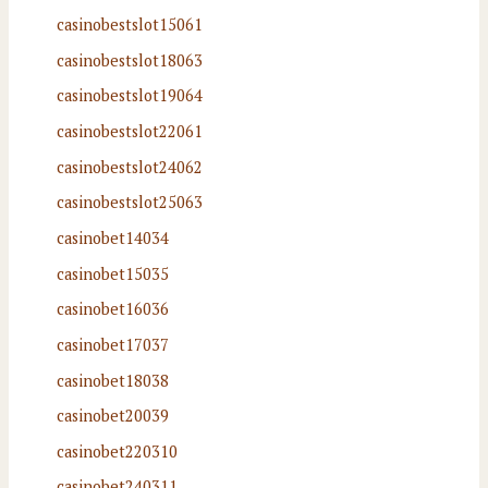
casinobestslot15061
casinobestslot18063
casinobestslot19064
casinobestslot22061
casinobestslot24062
casinobestslot25063
casinobet14034
casinobet15035
casinobet16036
casinobet17037
casinobet18038
casinobet20039
casinobet220310
casinobet240311