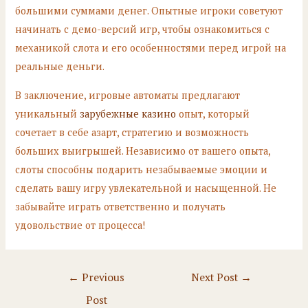
большими суммами денег. Опытные игроки советуют
начинать с демо-версий игр, чтобы ознакомиться с
механикой слота и его особенностями перед игрой на
реальные деньги.
В заключение, игровые автоматы предлагают
уникальный
зарубежные казино
опыт, который
сочетает в себе азарт, стратегию и возможность
больших выигрышей. Независимо от вашего опыта,
слоты способны подарить незабываемые эмоции и
сделать вашу игру увлекательной и насыщенной. Не
забывайте играть ответственно и получать
удовольствие от процесса!
Post
←
Previous
Next Post
→
navigation
Post