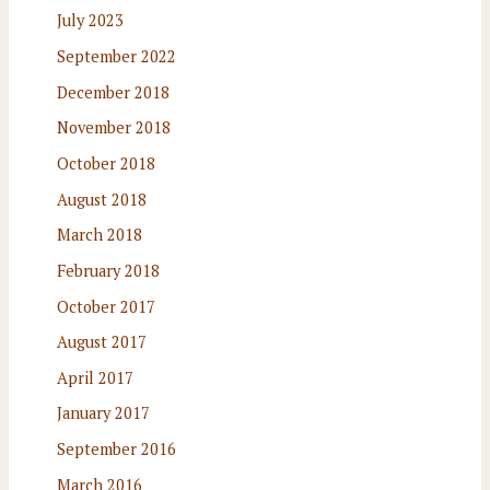
July 2023
September 2022
December 2018
November 2018
October 2018
August 2018
March 2018
February 2018
October 2017
August 2017
April 2017
January 2017
September 2016
March 2016